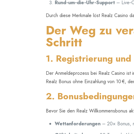
Rund‑um‑die‑Uhr‑Support
– Live‑C
Durch diese Merkmale löst Realz Casino das
Der Weg zu vera
Schritt
1. Registrierung und
Der Anmeldeprozess bei Realz Casino ist 
Realz Bonus ohne Einzahlung von 10 €, den
2. Bonusbedingunge
Bevor Sie den Realz Willkommensbonus aktiv
Wettanforderungen
– 20× Bonus, m