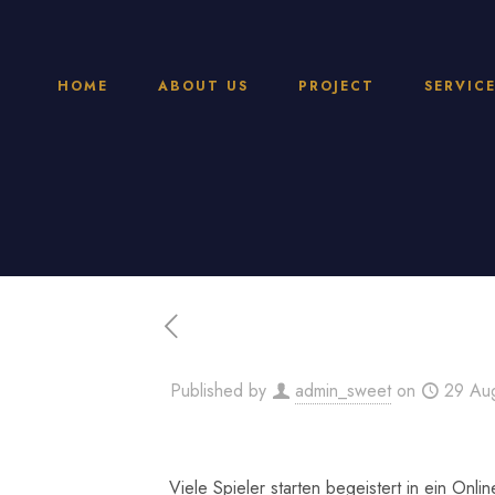
HOME
ABOUT US
PROJECT
SERVIC
Published by
admin_sweet
on
29 Au
Viele Spieler starten begeistert in ein O