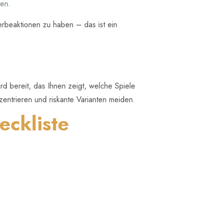
en.
rbeaktionen zu haben – das ist ein
rd bereit, das Ihnen zeigt, welche Spiele
zentrieren und riskante Varianten meiden.
eckliste