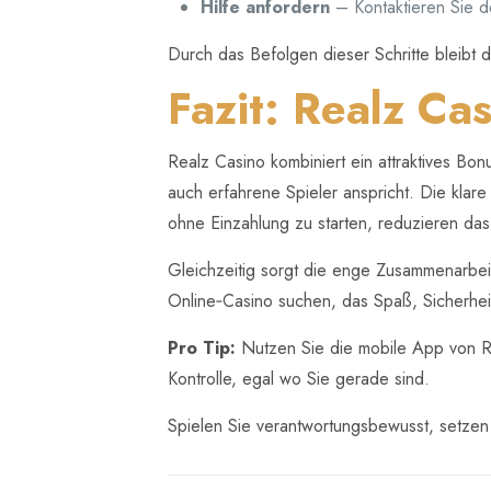
Hilfe anfordern
– Kontaktieren Sie 
Durch das Befolgen dieser Schritte bleibt d
Fazit: Realz Cas
Realz Casino kombiniert ein attraktives B
auch erfahrene Spieler anspricht. Die kla
ohne Einzahlung zu starten, reduzieren das
Gleichzeitig sorgt die enge Zusammenarbeit
Online‑Casino suchen, das Spaß, Sicherheit
Pro Tip:
Nutzen Sie die mobile App von Re
Kontrolle, egal wo Sie gerade sind.
Spielen Sie verantwortungsbewusst, setzen 