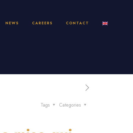
NEWS
CAREERS
CONTACT
Tags
Categories