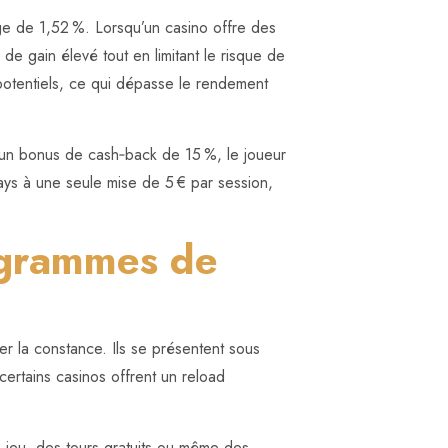
dge de 1,52 %. Lorsqu’un casino offre des
 de gain élevé tout en limitant le risque de
otentiels, ce qui dépasse le rendement
un bonus de cash‑back de 15 %, le joueur
ays à une seule mise de 5 € par session,
rogrammes de
er la constance. Ils se présentent sous
rtains casinos offrent un reload
 jeu, des tours gratuits ou même des