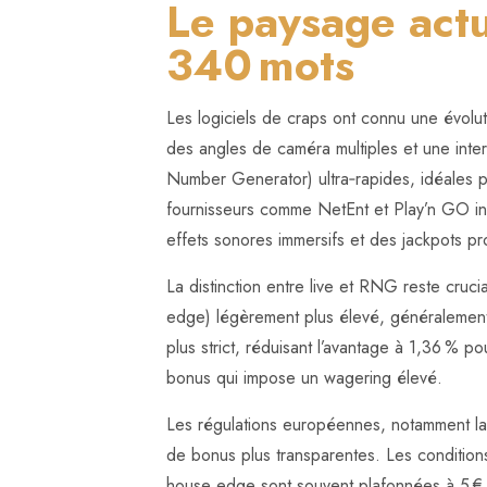
Le paysage actu
340 mots
Les logiciels de craps ont connu une évolu
des angles de caméra multiples et une inte
Number Generator) ultra‑rapides, idéales pour
fournisseurs comme NetEnt et Play’n GO int
effets sonores immersifs et des jackpots pr
La distinction entre live et RNG reste cruc
edge) légèrement plus élevé, généralement
plus strict, réduisant l’avantage à 1,36 % 
bonus qui impose un wagering élevé.
Les régulations européennes, notamment la 
de bonus plus transparentes. Les conditions 
house edge sont souvent plafonnées à 5 € pa