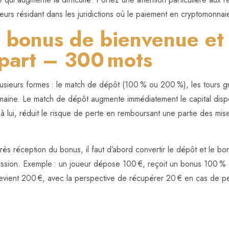
eurs résidant dans les juridictions où le paiement en cryptomonnaie
bonus de bienvenue et l
épart – 300 mots
ieurs formes : le match de dépôt (100 % ou 200 %), les tours grat
maine. Le match de dépôt augmente immédiatement le capital dispo
lui, réduit le risque de perte en remboursant une partie des mi
s réception du bonus, il faut d’abord convertir le dépôt et le bonu
ession. Exemple : un joueur dépose 100 €, reçoit un bonus 100 % 
l devient 200 €, avec la perspective de récupérer 20 € en cas de 