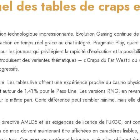
el des tables de craps 
tion technologique impressionnante. Evolution Gaming continue de 
raction en temps réel grâce au chat intégré. Pragmatic Play, qua
 les joueurs qui privilégient la rapidité d’exécution et la possibil
roduisent des variantes thématiques – « Craps du Far West » ou « 
ogressifs.
iale. Les tables live offrent une expérience proche du casino phy
 autour de 1,41 % pour le Pass Line. Les versions RNG, en revanc
pour le même pari. Cette différence peut sembler minime, mais elle 
directive AMLD5 et les exigences de licence de l’UKGC, ont contr
de mise doivent maintenant être affichées en caractères lisibles, et
r tour. Ces mesures protègent le joueur, mais elles obligent égale