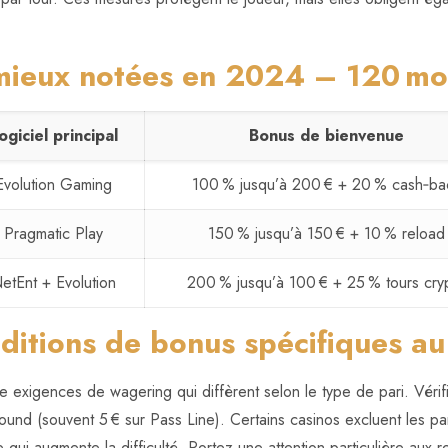
 mieux notées en 2024 – 120 mo
ogiciel principal
Bonus de bienvenue
Evolution Gaming
100 % jusqu’à 200 € + 20 % cash‑ba
Pragmatic Play
150 % jusqu’à 150 € + 10 % reload
etEnt + Evolution
200 % jusqu’à 100 € + 25 % tours cry
ditions de bonus spécifiques a
 exigences de wagering qui diffèrent selon le type de pari. Vérifi
round (souvent 5 € sur Pass Line). Certains casinos excluent les 
e qui augmente la difficulté. Portez une attention particulière aux 