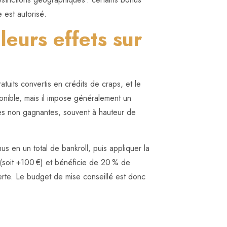
 est autorisé.
eurs effets sur
uits convertis en crédits de craps, et le
nible, mais il impose généralement un
ses non gagnantes, souvent à hauteur de
s en un total de bankroll, puis appliquer la
(soit +100 €) et bénéficie de 20 % de
perte. Le budget de mise conseillé est donc