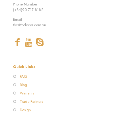
Phone Number
(+84)90 717 8182
Email
tbc@tbdecor.com.vn
Quick Links
○
FAQ
○
Blog
○
Warranty
○
Trade Partners
○
Design