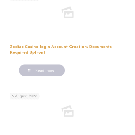
Zodiac Casino login Account Creation: Documents
Required Upfront
Read more
6 August, 2026