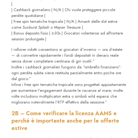
|
| Cashback giornaliero | N/A | Chi vuole proteggere piccole
perdite quotidiane |
| Free spin tematiche tropicale | N/A | Amanti delle slot estive
come
Sunburst Splash
o
Mayan Treasure
|
| Bonus deposito fisso | ≥30x | Giocatori volenterosi ad affrontare
sessioni prolungate |
I rollover ridotti consentono ai giocatori d’inverno — ora d’estate
— di convertire rapidamente i fondi depositati in denaro reale
senza dover completare centinaia di giri inutili.”
Inoltre i cashback giornalieri fungono da “ombrello finanziario”:
ogni perdita subita viene restituita parzialmente entro poche ore
dal gioco.”
Infine i free spin tematiche tropicale sono progettati appositamente
per aumentare l’engagement durante le vacanze al mare; molte
volte includono moltiplicatori extra o simboli wild espansi che
migliorano notevolmente l’RTP effettivo della sessione.”
2B – Come verificare la licenza AAMS e
perché è importante anche per le offerte
estive