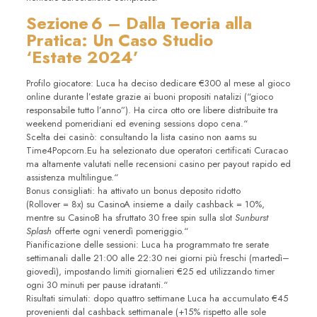
Sezione 6 – Dalla Teoria alla
Pratica: Un Caso Studio
‘Estate 2024’
Profilo giocatore: Luca ha deciso dedicare €300 al mese al gioco
online durante l’estate grazie ai buoni propositi natalizi (“gioco
responsabile tutto l’anno”). Ha circa otto ore libere distribuite tra
weekend pomeridiani ed evening sessions dopo cena.“
Scelta dei casinò: consultando la lista casino non aams su
Time4Popcorn.Eu ha selezionato due operatori certificati Curacao
ma altamente valutati nelle recensioni casino per payout rapido ed
assistenza multilingue.“
Bonus consigliati: ha attivato un bonus deposito ridotto
(Rollover = 8x) su CasinoA insieme a daily cashback = 10%,
mentre su CasinoB ha sfruttato 30 free spin sulla slot
Sunburst
Splash
offerte ogni venerdì pomeriggio.“
Pianificazione delle sessioni: Luca ha programmato tre serate
settimanali dalle 21:00 alle 22:30 nei giorni più freschi (martedì–
giovedì), impostando limiti giornalieri €25 ed utilizzando timer
ogni 30 minuti per pause idratanti.“
Risultati simulati: dopo quattro settimane Luca ha accumulato €45
provenienti dal cashback settimanale (+15% rispetto alle sole