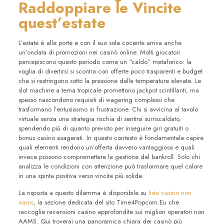
Raddoppiare le Vincite
quest’estate
L’estate è alle porte e con il suo sole cocente arriva anche
un’ondata di promozioni nei casinò online. Molti giocatori
percepiscono questo periodo come un “caldo” metaforico: la
voglia di divertirsi si scontra con offerte poco trasparenti e budget
che si restringono sotto la pressione delle temperature elevate. Le
slot machine a tema tropicale promettono jackpot scintillanti, ma
spesso nascondono requisiti di wagering complessi che
trasformano l’entusiasmo in frustrazione. Chi si avvicina al tavolo
virtuale senza una strategia rischia di sentirsi surriscaldato,
spendendo più di quanto previsto per inseguire giri gratuiti o
bonus casino esagerati. In questo contesto è fondamentale capire
quali elementi rendono un’offerta davvero vantaggiosa e quali
invece possono compromettere la gestione del bankroll. Solo chi
analizza le condizioni con attenzione può trasformare quel calore
in una spinta positiva verso vincite più solide.
La risposta a questo dilemma è disponibile su
lista casino non
aams
, la sezione dedicata del sito Time4Popcorn.Eu che
raccoglie recensioni casino approfondite sui migliori operatori non
AAMS. Qui troverai una panoramica chiara dei casinò più