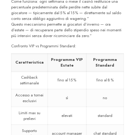
Come funziona: ogni settimana o mese il casinò restituisce una
percentuale predeterminata delle perdite nette subite dal
giocatore — tipicamente dal 5 % al 15 % — direttamente sul saldo
conto senza obbligo aggiuntivo di wagering.”
Questo meccanismo permette ai giocatori d’inverno — ora
d’estate — di recuperare parte dello stipendio speso nei momenti
più intensivi senza dover ricominciare da zero.”
Confronto VIP vs Programmi Standard:
Programma VIP
Programma
Caratteristica
Estate
Standard
Cashback
fino al 15 %
fino al 8 %
settimanale
Accesso a tornei
sì
no
esclusivi
Limiti max su
elevati
standard
prelievi
Supporto
account manager
chat standard