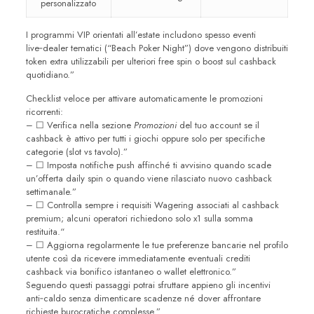
personalizzato
I programmi VIP orientati all’estate includono spesso eventi
live‑dealer tematici (“Beach Poker Night”) dove vengono distribuiti
token extra utilizzabili per ulteriori free spin o boost sul cashback
quotidiano.”
Checklist veloce per attivare automaticamente le promozioni
ricorrenti:
– ☐ Verifica nella sezione
Promozioni
del tuo account se il
cashback è attivo per tutti i giochi oppure solo per specifiche
categorie (slot vs tavolo).”
– ☐ Imposta notifiche push affinché ti avvisino quando scade
un’offerta daily spin o quando viene rilasciato nuovo cashback
settimanale.”
– ☐ Controlla sempre i requisiti Wagering associati al cashback
premium; alcuni operatori richiedono solo x1 sulla somma
restituita.“
– ☐ Aggiorna regolarmente le tue preferenze bancarie nel profilo
utente così da ricevere immediatamente eventuali crediti
cashback via bonifico istantaneo o wallet elettronico.”
Seguendo questi passaggi potrai sfruttare appieno gli incentivi
anti‑caldo senza dimenticare scadenze né dover affrontare
richieste burocratiche complesse.”