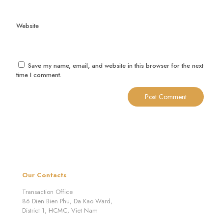
Website
Save my name, email, and website in this browser for the next
time I comment.
Our Contacts
Transaction Office
86 Dien Bien Phu, Da Kao Ward,
District 1, HCMC, Viet Nam