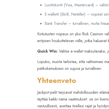
Luottokortit (Visa, Mastercard) – välitö
E-walletit (Skrill, Neteller) – nopeat siir
Bank Transfer – turvallinen, mutta hita
Kotiutusten nopeus on yksi Rizk Casinon vah
erityisen houkuttelevan niille, jotka haluavat
Quick Win:
Valitse e-wallet maksutavaksi, j
Lopuksi, muista tarkistaa, että valitsemasi 
pelikokemuksesi on sujuva ja turvallinen.
Yhteenveto
Jackpot-pelit tarjoavat mahdollisuuden elämää
täyttää kaikki nämä vaatimukset: se on lisens
vastuullisesti, asettaa itsellesi rajat ja hyö