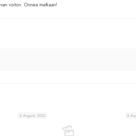
stavan voiton. Onnea matkaan!
6 August, 2026
6 Au