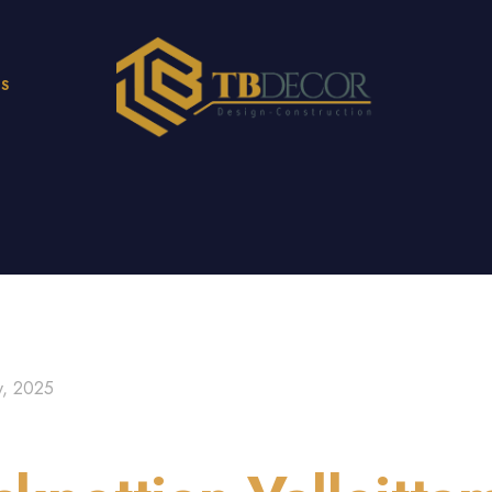
ES
y, 2025