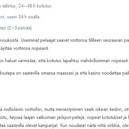
n talletus, 24–48 h kotiutus.
rot, usein 24 h sisällä.
ampi (2–5 päivää).
vuuksista. Useimmat pelaajat saavat voittonsa tililleen seuraavan 
 käyttää voittonsa nopeasti.
os haluat varmistaa, että kotiutus tapahtuu mahdollisimman nopeasti
maksutapa on saatavilla omassa maassasi ja että kasino noudattaa pai
 mullistaviin voittoihin, mutta menestyminen vaatii oikean tiedon, st
oitu, tarjoaa laajan valikoiman jackpot-pelejä, nopeat kotiutukset j
dyntää saatavilla olevat kampanjat. Kun noudatat näitä viittä vinkkiä, o