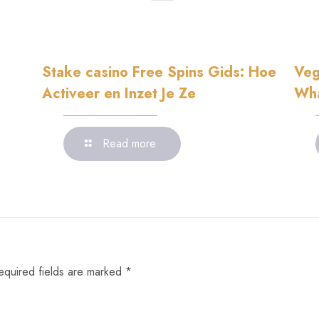
Stake casino Free Spins Gids: Hoe
Veg
Activeer en Inzet Je Ze
Wha
Read more
equired fields are marked
*