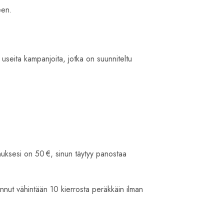
een.
 useita kampanjoita, jotka on suunniteltu
onuksesi on 50 €, sinun täytyy panostaa
nnut vähintään 10 kierrosta peräkkäin ilman