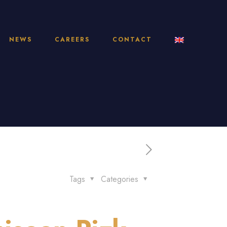
NEWS
CAREERS
CONTACT
Tags
Categories