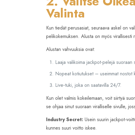
2. Valitse Oike
Valinta
Kun tiedät perusasiat, seuraava askel on val
pelikokemuksen. Alusta on myös virallisesti 
Alustan vahvuuksia ovat:
Laaja valikoima jackpot-pelejä suoraan s
Nopeat kotiutukset – useimmat nostot käs
Live‑tuki, joka on saatavilla 24/7.
Kun olet valmis kokeilemaan, voit siirtyä su
se ohjaa sinut suoraan viralliselle sivulle, jo
Industry Secret:
Usein suurin jackpot-voitt
kunnes suuri voitto iskee.