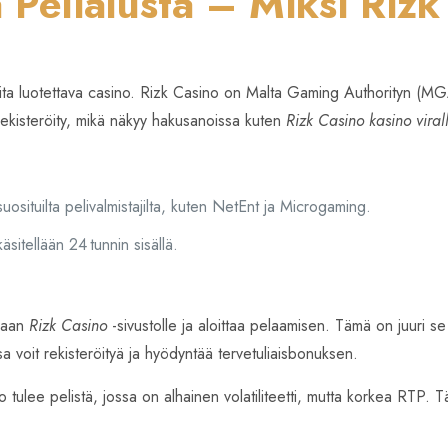
a Pelialusta – Miksi Riz
ita luotettava casino. Rizk Casino on Malta Gaming Authorityn (MGA)
rekisteröity, mikä näkyy hakusanoissa kuten
Rizk Casino kasino viral
uosituilta pelivalmistajilta, kuten NetEnt ja Microgaming.
itellään 24 tunnin sisällä.
oraan
Rizk Casino
-sivustolle ja aloittaa pelaamisen. Tämä on juuri se 
ssa voit rekisteröityä ja hyödyntää tervetuliaisbonuksen.
o tulee pelistä, jossa on alhainen volatiliteetti, mutta korkea RTP. 