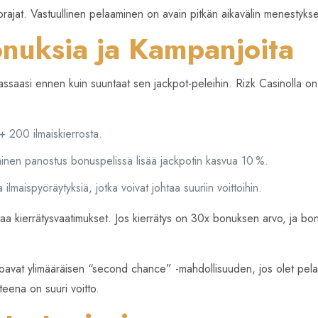
ppiorajat. Vastuullinen pelaaminen on avain pitkän aikavälin menestyks
nuksia ja Kampanjoita
kassaasi ennen kuin suuntaat sen jackpot-peleihin. Rizk Casinolla on
+ 200 ilmaiskierrosta.
inen panostus bonuspelissä lisää jackpotin kasvua 10 %.
maispyöräytyksiä, jotka voivat johtaa suuriin voittoihin.
staa kierrätysvaatimukset. Jos kierrätys on 30x bonuksen arvo, ja b
joavat ylimääräisen “second chance” -mahdollisuuden, jos olet pela
teena on suuri voitto.