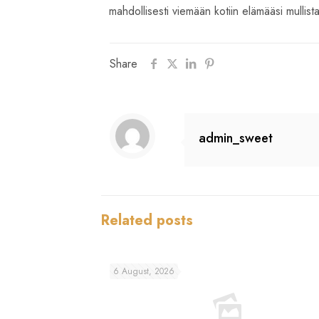
mahdollisesti viemään kotiin elämääsi mulli
Share
admin_sweet
Related posts
6 August, 2026