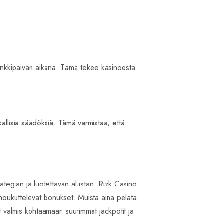
pankkipäivän aikana. Tämä tekee kasinoesta
.
kallisia säädöksiä. Tämä varmistaa, että
rategian ja luotettavan alustan. Rizk Casino
a houkuttelevat bonukset. Muista aina pelata
let valmis kohtaamaan suurimmat jackpotit ja