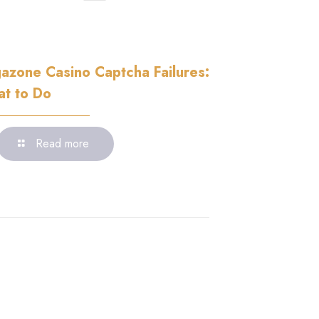
azone Casino Captcha Failures:
t to Do
Read more