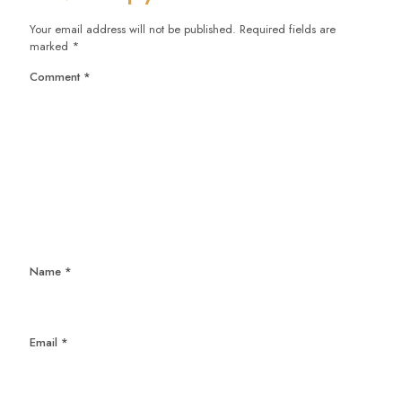
Your email address will not be published.
Required fields are
marked
*
Comment
*
Name
*
Email
*