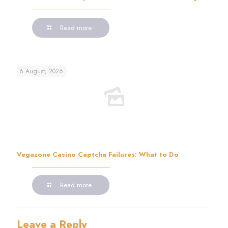
Read more
6 August, 2026
Vegazone Casino Captcha Failures: What to Do
Read more
Leave a Reply