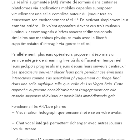
La réalité augmentée (
AR
) s’invite désormais dans certaines
plateformes via applications mobiles capables superposer
virtuellement une salle complète autour du joueur tout en
conservant son environnement réel.^* En activant simplement leur
caméra arrière , ils voient apparaître devant eux trois rouleaux
lumineux accompagnés d’effets sonores tridimensionnels
similaires aux machines physiques mais avec la liberté
supplémentaire d’interagir via gestes tactiles.|
Parallèlement, plusieurs opérateurs proposent désormais un
service intégré de streaming live où ils diffusent en temps réel
leurs jackpots progressifs majeurs depuis leurs serveurs centraux.^
Les spectateurs peuvent placer leurs paris pendant ces émissions
interactives comme s’ils assistaient physiquement au tirage final
dans une salle mythique telle que celle du Las Vegas Strip.​ Cette
approche augmente considérablement l’engagement car elle
associe suspense télévisuel et possibilités immédiatesde gain.
Fonctionnalités AR/Live phares
– Visualisation holographique personnalisée selon votre avatar.
– Chat vocal intégré permettant échanger avec autres joueurs
lors du stream.
– Algorithmes IA recommandant automatiquementles slots avec