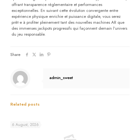
offrant transparence réglementaire et performances
exceptionnelles.​ En suivant cette évolution convergente entre
expérience physique enrichie et puissance digitale, vous serez
prêt·e à profiter pleinement tant des nouvelles machines AR que
des immenses jackpots progressifs qui façonnent demain l’univers
du jeu responsable.​
Share
admin_sweet
Related posts
6 August, 2026