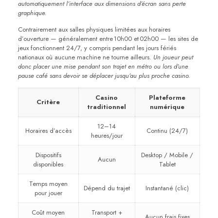
automatiquement l’interface aux dimensions d’écran sans perte
graphique.
Contrairement aux salles physiques limitées aux horaires
d’ouverture — généralement entre 10h00 et 02h00 — les sites de
jeux fonctionnent 24/7, y compris pendant les jours fériés
nationaux où aucune machine ne tourne ailleurs.
Un joueur peut
donc placer une mise pendant son trajet en métro ou lors d’une
pause café sans devoir se déplacer jusqu’au plus proche casino.
Casino
Plateforme
Critère
traditionnel
numérique
12–14
Horaires d’accès
Continu (24/7)
heures/jour
Dispositifs
Desktop / Mobile /
Aucun
disponibles
Tablet
Temps moyen
Dépend du trajet
Instantané (clic)
pour jouer
Coût moyen
Transport +
Aucun frais fixes