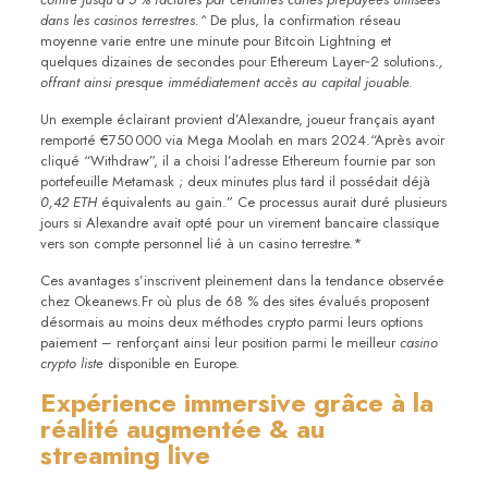
dans les casinos terrestres.^
De plus, la confirmation réseau
moyenne varie entre une minute pour Bitcoin Lightning et
quelques dizaines de secondes pour Ethereum Layer‑2 solutions.
,
offrant ainsi presque immédiatement accès au capital jouable.
Un exemple éclairant provient d’Alexandre, joueur français ayant
remporté €750 000 via Mega Moolah en mars 2024.“Après avoir
cliqué “Withdraw”, il a choisi l’adresse Ethereum fournie par son
portefeuille Metamask ; deux minutes plus tard il possédait déjà
0,42 ETH
équivalents au gain.” Ce processus aurait duré plusieurs
jours si Alexandre avait opté pour un virement bancaire classique
vers son compte personnel lié à un casino terrestre.*
Ces avantages s’inscrivent pleinement dans la tendance observée
chez Okeanews.Fr où plus de 68 % des sites évalués proposent
désormais au moins deux méthodes crypto parmi leurs options
paiement – renforçant ainsi leur position parmi le meilleur
casino
crypto liste
disponible en Europe.
Expérience immersive grâce à la
réalité augmentée & au
streaming live