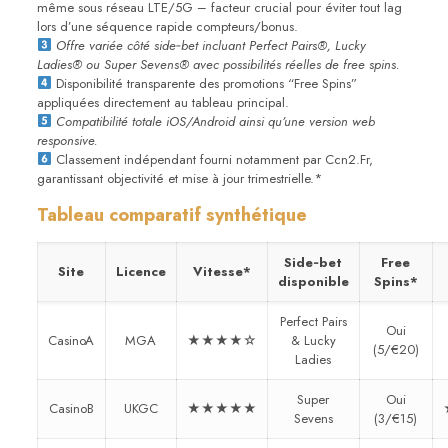
même sous réseau LTE/5G – facteur crucial pour éviter tout lag
lors d’une séquence rapide compteurs/bonus.
Offre variée côté side‑bet incluant Perfect Pairs®, Lucky
Ladies® ou Super Sevens® avec possibilités réelles de free spins.
Disponibilité transparente des promotions “Free Spins”
appliquées directement au tableau principal.
Compatibilité totale iOS/Android ainsi qu’une version web
responsive.
Classement indépendant fourni notamment par Ccn2.Fr,
garantissant objectivité et mise à jour trimestrielle.*
Tableau comparatif synthétique
Side‑bet
Free
Site
Licence
Vitesse*
disponible
Spins*
Perfect Pairs
Oui
CasinoA
MGA
★★★★☆
& Lucky
(5/€20)
Ladies
Super
Oui
CasinoB
UKGC
★★★★★
Sevens
(3/€15)