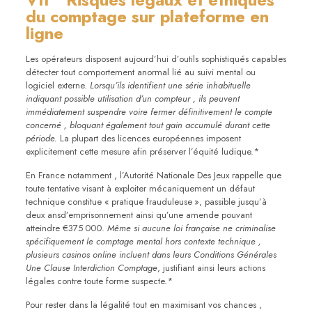
du comptage sur plateforme en
ligne
Les opérateurs disposent aujourd’hui d’outils sophistiqués capables
détecter tout comportement anormal lié au suivi mental ou
logiciel externe.
Lorsqu’ils identifient une série inhabituelle
indiquant possible utilisation d’un compteur , ils peuvent
immédiatement suspendre voire fermer définitivement le compte
concerné , bloquant également tout gain accumulé durant cette
période.
La plupart des licences européennes imposent
explicitement cette mesure afin préserv​er l’équité ludique.*
En France notamment , l’Autorité Nationale Des Jeux rappelle que
toute tentative visant à exploiter mécaniquement un défaut
technique constitue « pratique frauduleuse », passible jusqu’à
deux ansd’emprisonnement ainsi qu’une amende pouvant
atteindre €375 000.
Même si aucune loi française ne criminalise
spécifiquement le comptage mental hors contexte technique ,
plusieurs casinos online incluent dans leurs Conditions Générales
Une Clause Interdiction Comptage
, justifiant ainsi leurs actions
légales contre toute forme suspecte.*
Pour rester dans la légalité tout en maximisant vos chances ,