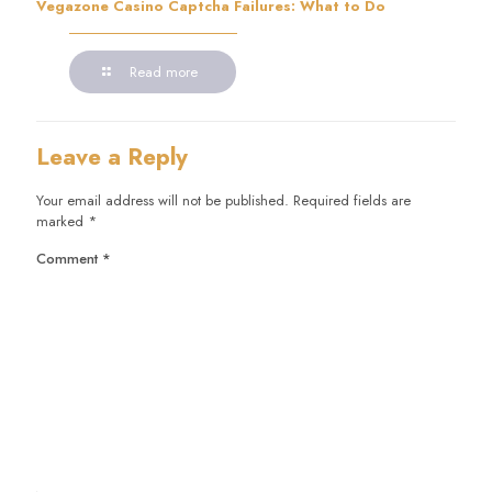
Vegazone Casino Captcha Failures: What to Do
Read more
Leave a Reply
Your email address will not be published.
Required fields are
marked
*
Comment
*