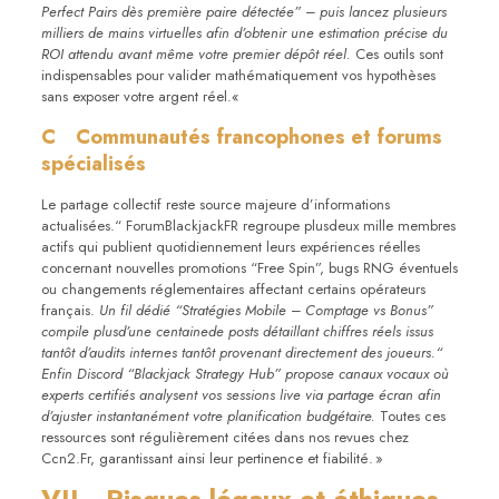
Perfect Pairs dès première paire détectée” – puis lancez plusieurs
milliers de mains virtuelles afin d’obtenir une estimation précise du
ROI attendu avant même votre premier dépôt réel.
Ces outils sont
indispensables pour valider mathématiquement vos hypothèses
sans exposer votre argent réel.«
C Communautés francophones et forums
spécialisés
Le partage collectif reste source majeure d’informations
actualisées.“ ForumBlackjackFR regroupe plusdeux mille membres
actifs qui publient quotidiennement leurs expériences réelles
concernant nouvelles promotions “Free Spin”, bugs RNG éventuels
ou changements réglementaires affectant certains opérateurs
français.
Un fil dédié “Stratégies Mobile – Comptage vs Bonus”
compile plusd’une centainede posts détaillant chiffres réels issus
tantôt d’audits internes tantôt provenant directement des joueurs.“
Enfin Discord “Blackjack Strategy Hub” propose canaux vocaux où
experts certifiés analysent vos sessions live via partage écran afin
d’ajuster instantanément votre planification budgétaire.
Toutes ces
ressources sont régulièrement citées dans nos revues chez
Ccn2.Fr, garantissant ainsi leur pertinence et fiabilité. »
VII Risques légaux et éthiques