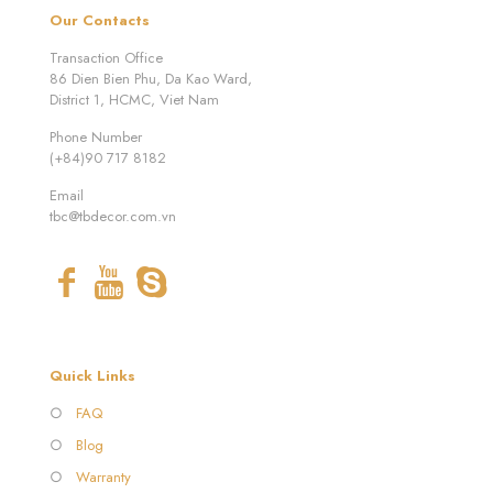
Our Contacts
Transaction Office
86 Dien Bien Phu, Da Kao Ward,
District 1, HCMC, Viet Nam
Phone Number
(+84)90 717 8182
Email
tbc@tbdecor.com.vn
Quick Links
○
FAQ
○
Blog
○
Warranty