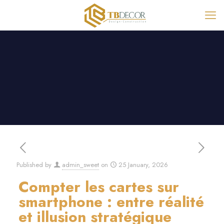
Published by
admin_sweet
on
25 January, 2026
Compter les cartes sur
smartphone : entre réalité
et illusion stratégique