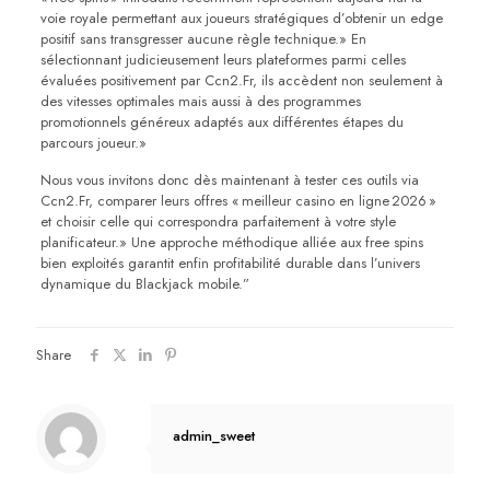
voie royale permettant aux joueurs stratégiques d’obtenir un edge
positif sans transgresser aucune règle technique.» En
sélectionnant judicieusement leurs plateformes parmi celles
évaluées positivement par Ccn2.Fr, ils accèdent non seulement à
des vitesses optimales mais aussi à des programmes
promotionnels généreux adaptés aux différentes étapes du
parcours joueur.»
Nous vous invitons donc dès maintenant à tester ces outils via
Ccn2.Fr, comparer leurs offres « meilleur casino en ligne 2026 »
et choisir celle qui correspondra parfaitement à votre style
planificateur.» Une approche méthodique alliée aux free spins
bien exploités garantit enfin profitabilité durable dans l’univers
dynamique du Blackjack mobile.”
Share
admin_sweet