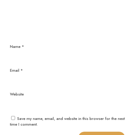
Name
*
Email
*
Website
Save my name, email, and website in this browser for the next
time I comment.