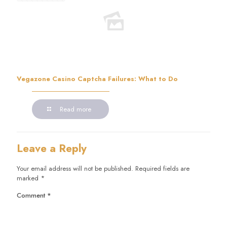
Vegazone Casino Captcha Failures: What to Do
Read more
Leave a Reply
Your email address will not be published.
Required fields are
marked
*
Comment
*