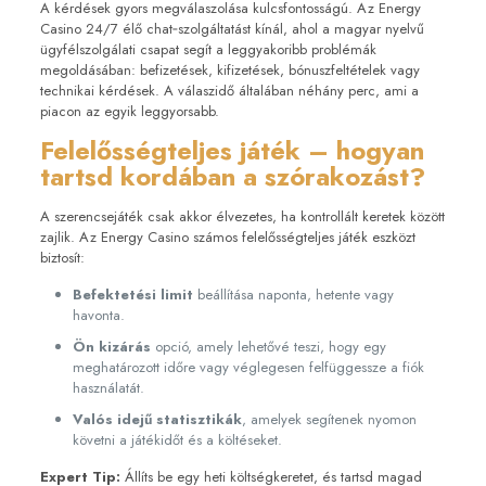
A kérdések gyors megválaszolása kulcsfontosságú. Az Energy
Casino 24/7 élő chat‑szolgáltatást kínál, ahol a magyar nyelvű
ügyfélszolgálati csapat segít a leggyakoribb problémák
megoldásában: befizetések, kifizetések, bónuszfeltételek vagy
technikai kérdések. A válaszidő általában néhány perc, ami a
piacon az egyik leggyorsabb.
Felelősségteljes játék – hogyan
tartsd kordában a szórakozást?
A szerencsejáték csak akkor élvezetes, ha kontrollált keretek között
zajlik. Az Energy Casino számos felelősségteljes játék eszközt
biztosít:
Befektetési limit
beállítása naponta, hetente vagy
havonta.
Ön kizárás
opció, amely lehetővé teszi, hogy egy
meghatározott időre vagy véglegesen felfüggessze a fiók
használatát.
Valós idejű statisztikák
, amelyek segítenek nyomon
követni a játékidőt és a költéseket.
Expert Tip:
Állíts be egy heti költségkeretet, és tartsd magad