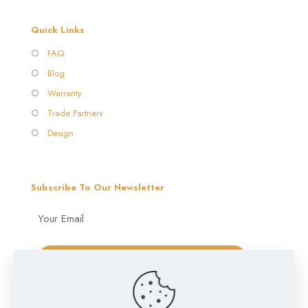
Quick Links
○
FAQ
○
Blog
○
Warranty
○
Trade Partners
○
Design
Subscribe To Our Newsletter
Subscribe to receive inspiration, ideas, and news in