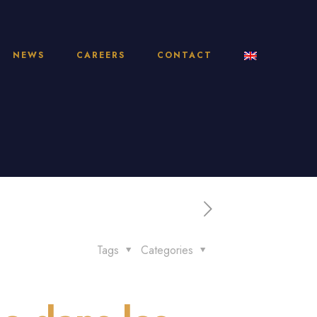
NEWS
CAREERS
CONTACT
Tags
Categories