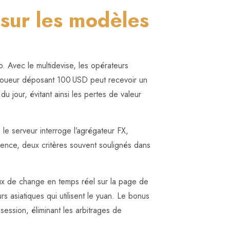
 sur les modèles
. Avec le multidevise, les opérateurs
 joueur déposant 100 USD peut recevoir un
jour, évitant ainsi les pertes de valeur
e serveur interroge l’agrégateur FX,
rence, deux critères souvent soulignés dans
taux de change en temps réel sur la page de
 asiatiques qui utilisent le yuan. Le bonus
session, éliminant les arbitrages de