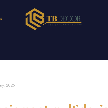
ES
ary, 2026