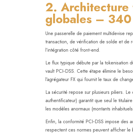
2. Architecture
globales – 340
Une passerelle de paiement multidevise rep
transaction, de vérification de solde et de
l’intégration côté front‑end.
Le flux typique débute par la tokenisation
vault PCI‑DSS. Cette étape élimine le besoi
l’agrégateur FX qui fournit le taux de ch
La sécurité repose sur plusieurs piliers. Le
authentificateur) garantit que seul le titula
les modèles anormaux (montants inhabituels,
Enfin, la conformité PCI‑DSS impose des aud
respectent ces normes peuvent afficher le 