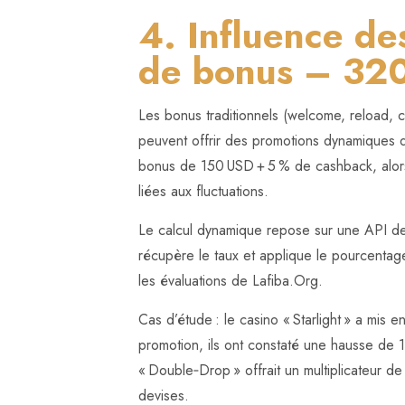
4. Influence de
de bonus – 320
Les bonus traditionnels (welcome, reload, c
peuvent offrir des promotions dynamiques q
bonus de 150 USD + 5 % de cashback, alors 
liées aux fluctuations.
Le calcul dynamique repose sur une API de 
récupère le taux et applique le pourcentage
les évaluations de Lafiba.Org.
Cas d’étude : le casino « Starlight » a mis
promotion, ils ont constaté une hausse de 1
« Double‑Drop » offrait un multiplicateur de
devises.