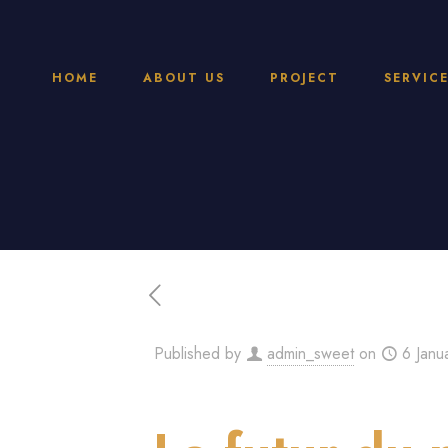
HOME
ABOUT US
PROJECT
SERVIC
Published by
admin_sweet
on
6 Janu