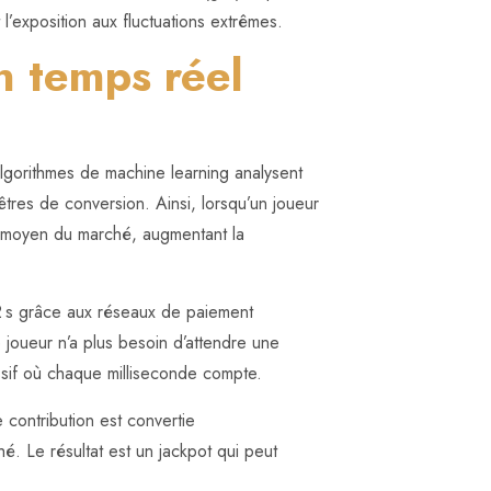
l’exposition aux fluctuations extrêmes.
n temps réel
algorithmes de machine learning analysent
tres de conversion. Ainsi, lorsqu’un joueur
x moyen du marché, augmentant la
2 s grâce aux réseaux de paiement
 joueur n’a plus besoin d’attendre une
essif où chaque milliseconde compte.
contribution est convertie
é. Le résultat est un jackpot qui peut