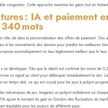
le congestion. Cette approche maximise les gains tout en limitant 
tures : IA et paiement e
– 340 mots
r un rôle clé dans la personnalisation des offres de paiement. Des 
jeu et les mouvements des devises pour prédire les meilleures fenê
 propose automatiquement un taux légèrement meilleur que le tau
ay » se développe. Dès que le dépôt est confirmé (en moins de 0,
nvoie un signal au client pour débloquer immédiatement le slot. Le
ari en temps réel, ce qui est crucial pour les jeux à jackpot progr
lles mécaniques de jeu. Imaginez un jackpot multidevise où chaque 
IA ajuste le montant du gain en fonction des fluctuations du march
tant équitable pour les joueurs de différents pays.