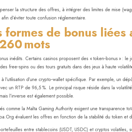
enser la structure des offres, à intégrer des limites de mise (wa
afin d’éviter toute confusion réglementaire.
s formes de bonus liées 
 260 mots
nus inédits. Certains casinos proposent des « token‑bonus » : le jo
des free‑spins ou des tours gratuits dans des jeux à haute volati
à l’utilisation d’une crypto‑wallet spécifique. Par exemple, un d
 avec un RTP de 96,5 %. Le principal risque réside dans la volatili
ais l’inverse est également possible.
rités comme la Malta Gaming Authority exigent une transparence to
fiba.Org évaluent les offres en fonction de la stabilité du token et 
 portefeuilles entre stablecoins (USDT, USDC) et cryptos volatiles, su