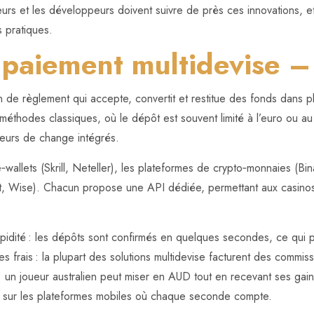
urs et les développeurs doivent suivre de près ces innovations, 
s pratiques.
 paiement multidevise 
de règlement qui accepte, convertit et restitue des fonds dans pl
méthodes classiques, où le dépôt est souvent limité à l’euro ou au
teurs de change intégrés.
e‑wallets (Skrill, Neteller), les plateformes de crypto‑monnaies (
t, Wise). Chacun propose une API dédiée, permettant aux casinos d
apidité : les dépôts sont confirmés en quelques secondes, ce qui 
s frais : la plupart des solutions multidevise facturent des commiss
ité : un joueur australien peut miser en AUD tout en recevant ses ga
out sur les plateformes mobiles où chaque seconde compte.