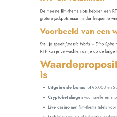
De meeste film‑thema slots hebben een RTP
grotere jackpots maar minder frequente win
Voorbeeld van een w
Stel, je speelt
Jurassic World – Dino Spins
m
RTP kun je verwachten dat je op de lange t
Waardeproposit
is
Uitgebreide bonus
tot €5.000 en 20
Cryptobetalingen
voor snelle en ano
Live casino
met film‑thema tafels voor 