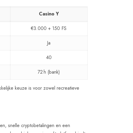
Casino Y
€3.000 + 150 FS
Ja
40
72 h (bank)
kelijke keuze is voor zowel recreatieve
n, snelle cryptobetalingen en een