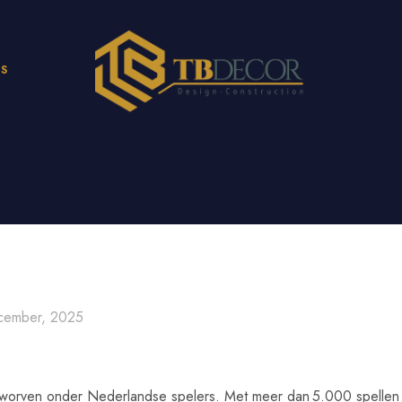
ES
cember, 2025
rworven onder Nederlandse spelers. Met meer dan 5.000 spellen v