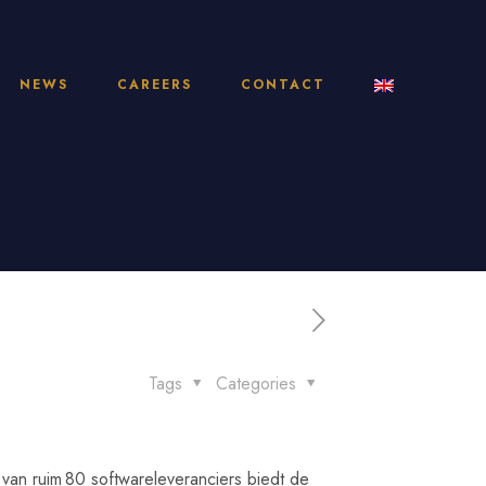
NEWS
CAREERS
CONTACT
Tags
Categories
an ruim 80 softwareleveranciers biedt de