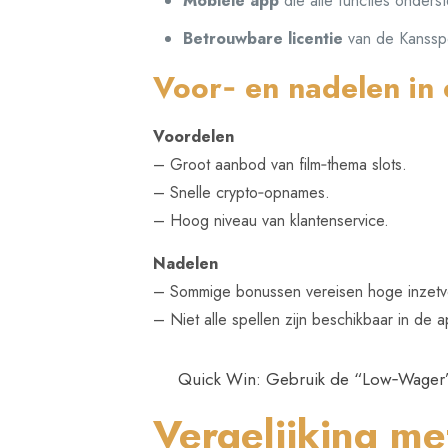
Mobiele app
die alle functies onderst
Betrouwbare licentie
van de Kansspel
Voor‑ en nadelen in
Voordelen
– Groot aanbod van film‑thema slots.
– Snelle crypto‑opnames.
– Hoog niveau van klantenservice.
Nadelen
– Sommige bonussen vereisen hoge inzetve
– Niet alle spellen zijn beschikbaar in de 
Quick Win: Gebruik de “Low‑Wager”‑fi
Vergelijking me