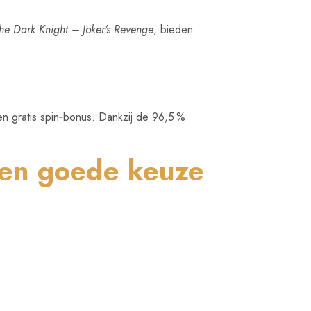
he Dark Knight – Joker’s Revenge
, bieden
n gratis spin‑bonus. Dankzij de 96,5 %
een goede keuze