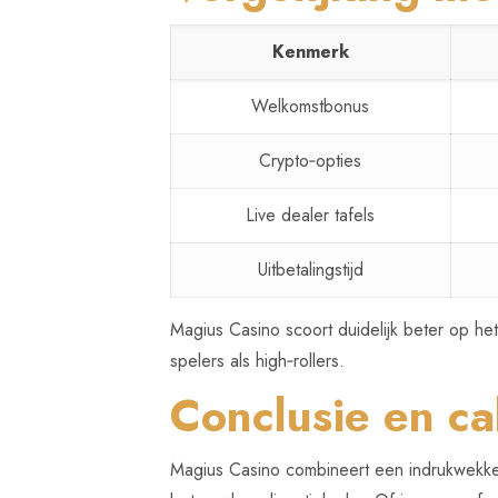
Kenmerk
Welkomstbonus
Crypto‑opties
Live dealer tafels
Uitbetalingstijd
Magius Casino scoort duidelijk beter op he
spelers als high‑rollers.
Conclusie en ca
Magius Casino combineert een indrukwekken