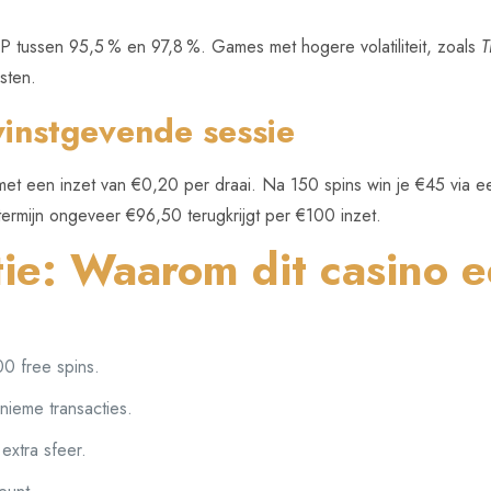
 tussen 95,5 % en 97,8 %. Games met hogere volatiliteit, zoals
T
sten.
instgevende sessie
et een inzet van €0,20 per draai. Na 150 spins win je €45 via ee
ermijn ongeveer €96,50 terugkrijgt per €100 inzet.
ie: Waarom dit casino 
0 free spins.
nieme transacties.
extra sfeer.