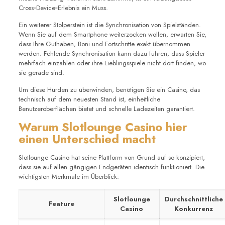
Cross‑Device‑Erlebnis ein Muss.
Ein weiterer Stolperstein ist die Synchronisation von Spielständen.
Wenn Sie auf dem Smartphone weiterzocken wollen, erwarten Sie,
dass Ihre Guthaben, Boni und Fortschritte exakt übernommen
werden. Fehlende Synchronisation kann dazu führen, dass Spieler
mehrfach einzahlen oder ihre Lieblingsspiele nicht dort finden, wo
sie gerade sind.
Um diese Hürden zu überwinden, benötigen Sie ein Casino, das
technisch auf dem neuesten Stand ist, einheitliche
Benutzeroberflächen bietet und schnelle Ladezeiten garantiert.
Warum Slotlounge Casino hier
einen Unterschied macht
Slotlounge Casino hat seine Plattform von Grund auf so konzipiert,
dass sie auf allen gängigen Endgeräten identisch funktioniert. Die
wichtigsten Merkmale im Überblick:
Slotlounge
Durchschnittliche
Feature
Casino
Konkurrenz