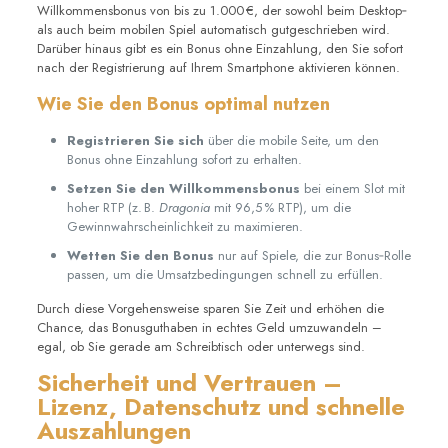
Willkommensbonus von bis zu 1.000 €, der sowohl beim Desktop‑
als auch beim mobilen Spiel automatisch gutgeschrieben wird.
Darüber hinaus gibt es ein Bonus ohne Einzahlung, den Sie sofort
nach der Registrierung auf Ihrem Smartphone aktivieren können.
Wie Sie den Bonus optimal nutzen
Registrieren Sie sich
über die mobile Seite, um den
Bonus ohne Einzahlung sofort zu erhalten.
Setzen Sie den Willkommensbonus
bei einem Slot mit
hoher RTP (z. B.
Dragonia
mit 96,5 % RTP), um die
Gewinnwahrscheinlichkeit zu maximieren.
Wetten Sie den Bonus
nur auf Spiele, die zur Bonus‑Rolle
passen, um die Umsatzbedingungen schnell zu erfüllen.
Durch diese Vorgehensweise sparen Sie Zeit und erhöhen die
Chance, das Bonusguthaben in echtes Geld umzuwandeln –
egal, ob Sie gerade am Schreibtisch oder unterwegs sind.
Sicherheit und Vertrauen –
Lizenz, Datenschutz und schnelle
Auszahlungen