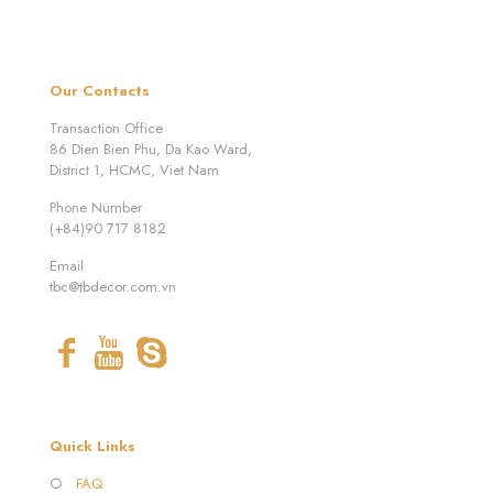
Our Contacts
Transaction Office
86 Dien Bien Phu, Da Kao Ward,
District 1, HCMC, Viet Nam
Phone Number
(+84)90 717 8182
Email
tbc@tbdecor.com.vn
Quick Links
○
FAQ