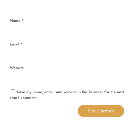
Name
*
Email
*
Website
Save my name, email, and website in this browser for the next
time I comment.