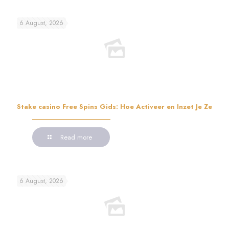
6 August, 2026
Stake casino Free Spins Gids: Hoe Activeer en Inzet Je Ze
Read more
6 August, 2026