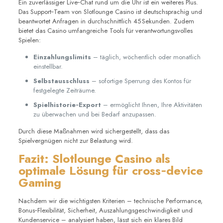
Ein zuverlässiger Live‑Chat rund um die Uhr ist ein weiteres Plus.
Das Support‑Team von Slotlounge Casino ist deutschsprachig und
beantwortet Anfragen in durchschnittlich 45 Sekunden. Zudem
bietet das Casino umfangreiche Tools für verantwortungsvolles
Spielen:
Einzahlungslimits
– täglich, wöchentlich oder monatlich
einstellbar.
Selbstausschluss
– sofortige Sperrung des Kontos für
festgelegte Zeiträume.
Spielhistorie‑Export
– ermöglicht Ihnen, Ihre Aktivitäten
zu überwachen und bei Bedarf anzupassen.
Durch diese Maßnahmen wird sichergestellt, dass das
Spielvergnügen nicht zur Belastung wird.
Fazit: Slotlounge Casino als
optimale Lösung für cross‑device
Gaming
Nachdem wir die wichtigsten Kriterien – technische Performance,
Bonus‑Flexibilität, Sicherheit, Auszahlungsgeschwindigkeit und
Kundenservice – analysiert haben, lässt sich ein klares Bild