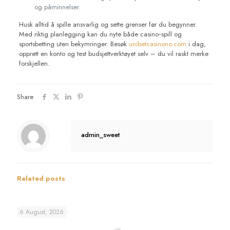
og påminnelser.
Husk alltid å spille ansvarlig og sette grenser før du begynner.
Med riktig planlegging kan du nyte både casino‑spill og
sportsbetting uten bekymringer. Besøk
unibetcasinono.com
i dag,
opprett en konto og test budsjettverktøyet selv – du vil raskt merke
forskjellen.
Share
admin_sweet
Related posts
6 August, 2026