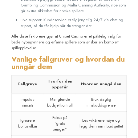
Gambling Commission og Malta Gaming Authority, noe som
gir ekstra sikkerhet for norske spillere.
Live support: Kundeservice er tilgjengelig 24/7 via chat og
e‑post, så du får hjelp når du trenger det.
Alle disse faktorene gjør at Unibet Casino er et pålitelig valg for
både nybegynnere og erfarne spillere som ønsker en komplett
spillopplevelse.
Vanlige fallgruver og hvordan du
unngår dem
Hvorfor den
Fallgruve
Hvordan unngå den
oppstår
Impulsiv
Manglende
Bruk daglig
innsats
budsjettkontroll
innskuddsgrense
Fokus på
Ignorere
Les vilkårene nøye og
“gratis
bonusvilkår
legg dem inn i budsjettet
penger”