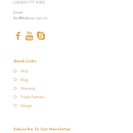
(+84)90 717 8182
Email
tbc@tbdecor.com.vn
Quick Links
○
FAQ
○
Blog
○
Warranty
○
Trade Partners
○
Design
Subscribe To Our Newsletter