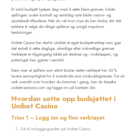
Et solid budsjett hjelper deg med å sette klare grenser, holde
spillingen under kontroll og samtidig nyte både casino‑ og
sportsbook‑tilbudene. Når du vet hvor mye du kan bruke, blir det
enklere å velge de riktige spillene og unngå impulsive
beslutninger.
Unibet Casino har derfor utviklet et eget budsjettverktøy som gjør
det enkelt å sette daglige, ukentlige eller månedlige grenser.
Verktøyet er tilgjengelig både på desktop og i mobilappen, og
justeringer kan gjøres i sanntid.
Data viser at spillere som aktivt bruker dette verktøyet har 42 %
lavere sannsynlighet for å overskride sine innskuddsgrenser. For en
rask oversikt over hvordan du kommer i gang, kan du besøke
unibetcasinono.com og logge inn på kontoen din.
Hvordan sette opp budsjettet i
Unibet Casino
Trinn 1 – Logg inn og finn verktøyet
Gå til innloggingssiden på Unibet Casino.