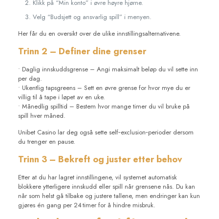
Klikk på “Min konto” i øvre høyre hjørne.
Velg “Budsjett og ansvarlig spill” i menyen.
Her får du en oversikt over de ulike innstillingsalternativene.
Trinn 2 – Definer dine grenser
• Daglig innskuddsgrense – Angi maksimalt beløp du vil sette inn
per dag.
• Ukentlig tapsgreens – Sett en øvre grense for hvor mye du er
villig til å tape i løpet av en uke.
• Månedlig spilltid – Bestem hvor mange timer du vil bruke på
spill hver måned.
Unibet Casino lar deg også sette self‑exclusion‑perioder dersom
du trenger en pause.
Trinn 3 – Bekreft og juster etter behov
Etter at du har lagret innstillingene, vil systemet automatisk
blokkere ytterligere innskudd eller spill når grensene nås. Du kan
når som helst gå tilbake og justere tallene, men endringer kan kun
gjøres én gang per 24 timer for å hindre misbruk.