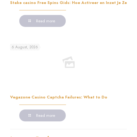
Stake casino Free Spins Gids: Hoe Activeer en Inzet Je Ze
Read more
6 August, 2026
Vegazone Casino Captcha Failures: What to Do
Read more