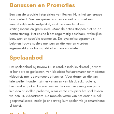
Bonussen en Promoties
Een van de grootste trekpleisters van Review NL is het genereuze
bonusbeleid. Nieuwe spelers worden verwelkomd met een
aantrekkelijk welkomstpakket, vaak bestaande uit een
stortingsbonus en gratis spins. Maar de acties stoppen niet na de
eerste storting. Het casino biedt regelmatig cashback, wekelijkse
bonussen en speciale toernooien. De loyaliteitsprogramma’s
belonen trouwe spelers met punten die kunnen worden
ingewisseld voor bonusgeld of andere voordelen.
Spelaanbod
Het spelaanbod bij Review NL is ronduit indrukwekkend. Je vindt
er honderden gokkasten, van klassieke fruitautomaten tot moderne
videoslots met geavanceerde functies. Voor degenen die van
tafelspellen houden, zijn er varianten van blackjack, roulette,
baccarat en poker. En voor een echte casino-ervaring kun je de
live dealer spellen proberen, waar echte croupiers het spel leiden
via een HD-videostream. De mobiele versie van het casino is ook
geoptimaliseerd, zodat je onderweg kunt spelen via je smartphone
of tablet.