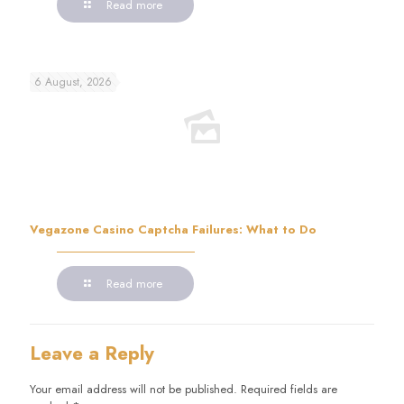
Read more
6 August, 2026
Vegazone Casino Captcha Failures: What to Do
Read more
Leave a Reply
Your email address will not be published.
Required fields are