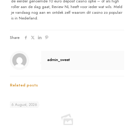
de eerder genoemde 10 euro deposit casino optie – of als high
roller aan de slag gaat, Review NL heeft voor ieder wat wils. Meld
je vandaag nog aan en ontdek zelf waarom dit casino zo populair
is in Nederland.
Share
admin_sweet
Related posts
6 August, 2026