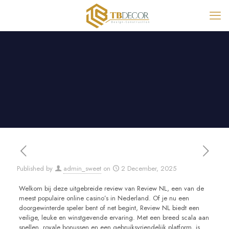
Published by
admin_sweet
on
2 December, 2025
Welkom bij deze uitgebreide review van Review NL, een van de
meest populaire online casino’s in Nederland. Of je nu een
doorgewinterde speler bent of net begint, Review NL biedt een
veilige, leuke en winstgevende ervaring. Met een breed scala aan
spellen, royale bonussen en een gebruiksvriendelijk platform, is