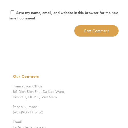
Save my name, email, and website in this browser for the next
time I comment.
Our Contacts
Transaction Office
86 Dien Bien Phu, Da Kao Ward,
District 1, HCMC, Viet Nam
Phone Number
(+84)90 717 8182
Email
tbc@tbdecor.com.vn