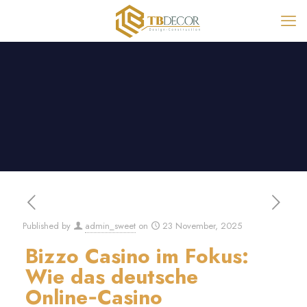
Published by
admin_sweet
on
23 November, 2025
Bizzo Casino im Fokus:
Wie das deutsche
Online‑Casino