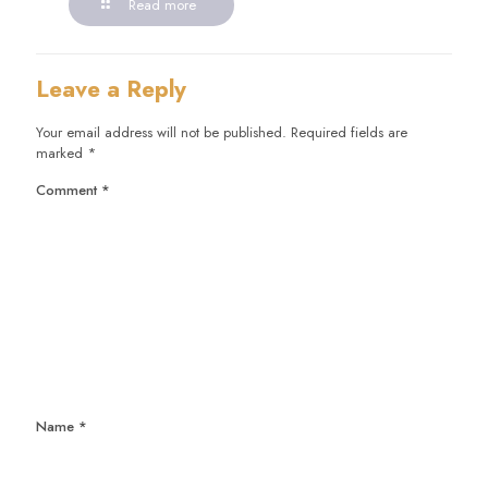
Read more
Leave a Reply
Your email address will not be published.
Required fields are
marked
*
Comment
*
Name
*