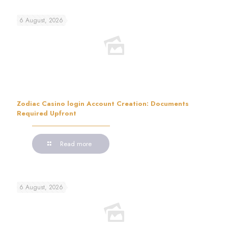
6 August, 2026
Zodiac Casino login Account Creation: Documents
Required Upfront
Read more
6 August, 2026