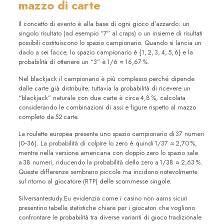
mazzo di carte
Il concetto di evento è alla base di ogni gioco d’azzardo: un
singolo risultato (ad esempio “7” al craps) o un insieme di risultati
possibili costituiscono lo spazio campionario. Quando si lancia un
dado a sei facce, lo spazio campionario è {1, 2, 3, 4, 5, 6} e la
probabilità di ottenere un “3” è 1/6 ≈ 16,67 %.
Nel blackjack il campionario è più complesso perché dipende
dalle carte già distribuite; tuttavia la probabilità di ricevere un
“blackjack” naturale con due carte è circa 4,8 %, calcolata
considerando le combinazioni di assi e figure rispetto al mazzo
completo da 52 carte.
La roulette europea presenta uno spazio campionario di 37 numeri
(0‑36). La probabilità di colpire lo zero è quindi 1/37 ≈ 2,70 %,
mentre nella versione americana con doppio zero lo spazio sale
a 38 numeri, riducendo la probabilità dello zero a 1/38 ≈ 2,63 %.
Queste differenze sembrano piccole ma incidono notevolmente
sul ritorno al giocatore (RTP) delle scommesse singole.
Silversantestudy.Eu evidenzia come i casino non aams sicuri
presentino tabelle statistiche chiare per i giocatori che vogliono
confrontare le probabilità tra diverse varianti di gioco tradizionale