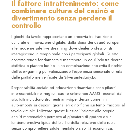
Il fattore intrattenimento: come
combinare cultura del casinò e
divertimento senza perdere il
controllo
I giochi da tavolo rappresentano un crocevia tra tradizione
culturale e innovazione digitale; dalla storia dei casinò europei
alle moderne sale live streaming dove dealer professionisti
interagiscono in tempo reale con i partecipanti globali. Questo
contesto rende fondamentale mantenere un equilibrio tra ricerca
statistica e piacere ludico—una combinazione che evita il rischio
dell’over‑gaming pur valorizzando l’esperienza sensoriale offerta
dalle piattaforme verificate da Silversantestudy.Eu.
Responsabilità sociale ed educazione finanziaria sono pilastri
imprescindibili nei migliori casino online non AAMS recensiti dal
sito; tutti includono strumenti anti‑dipendenza come limiti
auto‑imposti su depositi giornalieri o notifiche sui tempi trascorsi al
tavolo virtuale. Utilizzare queste funzioni insieme alle proprie
analisi matematiche permette al giocatore di godere della
tensione emotiva tipica del bluff o della rotazione della ruota
senza compromettere salute mentale o stabilità economica.