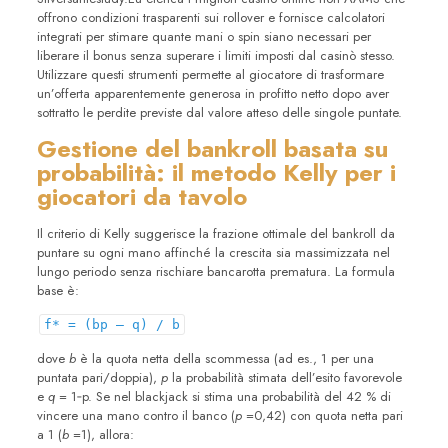
offrono condizioni trasparenti sui rollover e fornisce calcolatori
integrati per stimare quante mani o spin siano necessari per
liberare il bonus senza superare i limiti imposti dal casinò stesso.
Utilizzare questi strumenti permette al giocatore di trasformare
un’offerta apparentemente generosa in profitto netto dopo aver
sottratto le perdite previste dal valore atteso delle singole puntate.
Gestione del bankroll basata su
probabilità: il metodo Kelly per i
giocatori da tavolo
Il criterio di Kelly suggerisce la frazione ottimale del bankroll da
puntare su ogni mano affinché la crescita sia massimizzata nel
lungo periodo senza rischiare bancarotta prematura. La formula
base è:
f* = (bp – q) / b
dove
b
è la quota netta della scommessa (ad es., 1 per una
puntata pari/doppia),
p
la probabilità stimata dell’esito favorevole
e
q
= 1‑p. Se nel blackjack si stima una probabilità del 42 % di
vincere una mano contro il banco (
p
=0,42) con quota netta pari
a 1 (
b
=1), allora: