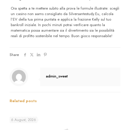
Ora spetta a te mettere subito alla prova le formule illustrate: scegli
un casino non aams consigliato da Silversantestudy.Eu, calcola
l’EV della tua prima puntata e applica la frazione Kelly sul tuo
bankroll iniziale. In pochi minuti potrai verificare quanto la
matematica possa aumentare sia il divertimento sia le possibilità
reali di profitto sostenibile nel tempo. Buon gioco responsabile!
Share
admin_sweet
Related posts
6 August, 2026