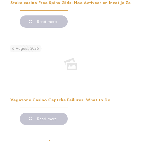
Stake casino Free Spins Gids: Hoe Activeer en Inzet Je Ze
Read more
6 August, 2026
Vegazone Casino Captcha Failures: What to Do
Read more