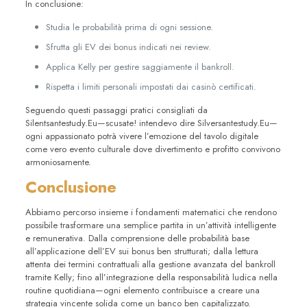
In conclusione:
Studia le probabilità prima di ogni sessione.
Sfrutta gli EV dei bonus indicati nei review.
Applica Kelly per gestire saggiamente il bankroll.
Rispetta i limiti personali impostati dai casinò certificati.
Seguendo questi passaggi pratici consigliati da
Silentsantestudy.Eu—scusate! intendevo dire Silversantestudy.Eu—
ogni appassionato potrà vivere l’emozione del tavolo digitale
come vero evento culturale dove divertimento e profitto convivono
armoniosamente.
Conclusione
Abbiamo percorso insieme i fondamenti matematici che rendono
possibile trasformare una semplice partita in un’attività intelligente
e remunerativa. Dalla comprensione delle probabilità base
all’applicazione dell’EV sui bonus ben strutturati; dalla lettura
attenta dei termini contrattuali alla gestione avanzata del bankroll
tramite Kelly; fino all’integrazione della responsabilità ludica nella
routine quotidiana—ogni elemento contribuisce a creare una
strategia vincente solida come un banco ben capitalizzato.