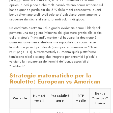
pareggio rimane intorno al 9,52 %. La differenza tra le due
opzioni è così piccola che molti casinò offrono bonus rimborso sul
banco quando perde più del 5 % delle mani consecutive; questi
bonus diventano profittevoli solo se si calcolano correttamente le
sequenze statistiche attese su grandi volumi di gioco.
Un confronto diretto tra i due giochi evidenzia come il blackjack
permetta una maggiore influenza del giocatore grazie alla scelta
della strategia “hit‑stand”, mentre nel baccarat la decisione è
quasi esclusivamente aleatoria ma supportata da scommesse
laterali con payout più elevati (esempio: scommessa su “Player
Pair” paga 11‑1). Silversantestudy.Eu mostra quali piattaforme
forniscono tabelle strategiche integrate per entrambi i giochi e
valutano la trasparenza dei termini dei bonus associati al
“cashback”.
Strategie matematiche per la
Roulette: European vs American
Bonus
Numeri
Probabilità
RTP
Variante
“no‑loss”
totali
zero
medio
tipico