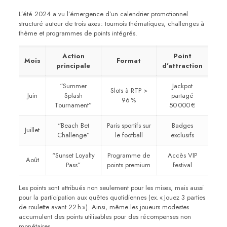
L’été 2024 a vu l’émergence d’un calendrier promotionnel
structuré autour de trois axes : tournois thématiques, challenges à
thème et programmes de points intégrés.
Action
Point
Mois
Format
principale
d’attraction
“Summer
Jackpot
Slots à RTP >
Juin
Splash
partagé
96 %
Tournament”
50 000 €
“Beach Bet
Paris sportifs sur
Badges
Juillet
Challenge”
le football
exclusifs
“Sunset Loyalty
Programme de
Accès VIP
Août
Pass”
points premium
festival
Les points sont attribués non seulement pour les mises, mais aussi
pour la participation aux quêtes quotidiennes (ex. « Jouez 3 parties
de roulette avant 22 h »). Ainsi, même les joueurs modestes
accumulent des points utilisables pour des récompenses non
monétaires.