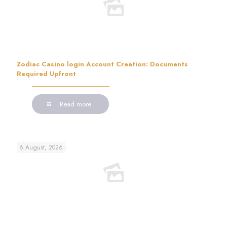
Zodiac Casino login Account Creation: Documents
Required Upfront
Read more
6 August, 2026