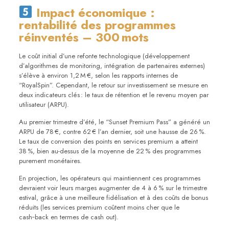
Impact économique :
rentabilité des programmes
réinventés – 300 mots
Le coût initial d’une refonte technologique (développement
d’algorithmes de monitoring, intégration de partenaires externes)
s’élève à environ 1,2 M €, selon les rapports internes de
“RoyalSpin”. Cependant, le retour sur investissement se mesure en
deux indicateurs clés : le taux de rétention et le revenu moyen par
utilisateur (ARPU).
Au premier trimestre d’été, le “Sunset Premium Pass” a généré un
ARPU de 78 €, contre 62 € l’an dernier, soit une hausse de 26 %.
Le taux de conversion des points en services premium a atteint
38 %, bien au-dessus de la moyenne de 22 % des programmes
purement monétaires.
En projection, les opérateurs qui maintiennent ces programmes
devraient voir leurs marges augmenter de 4 à 6 % sur le trimestre
estival, grâce à une meilleure fidélisation et à des coûts de bonus
réduits (les services premium coûtent moins cher que le
cash‑back en termes de cash out).