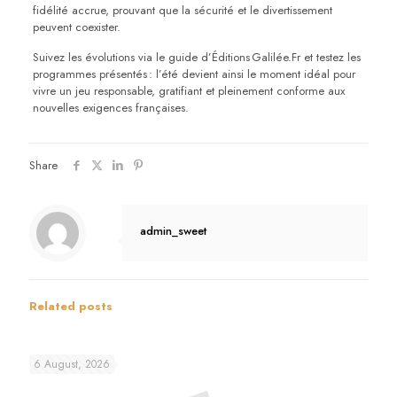
fidélité accrue, prouvant que la sécurité et le divertissement
peuvent coexister.
Suivez les évolutions via le guide d’Éditions Galilée.Fr et testez les
programmes présentés : l’été devient ainsi le moment idéal pour
vivre un jeu responsable, gratifiant et pleinement conforme aux
nouvelles exigences françaises.
Share
admin_sweet
Related posts
6 August, 2026