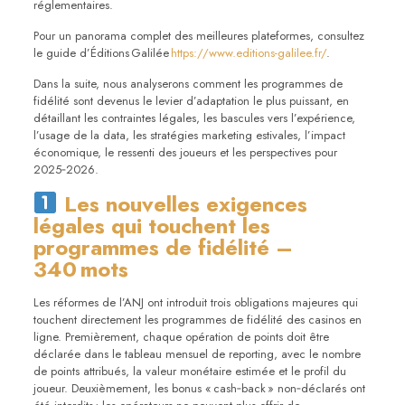
réglementaires.
Pour un panorama complet des meilleures plateformes, consultez
le guide d’Éditions Galilée
https://www.editions-galilee.fr/
.
Dans la suite, nous analyserons comment les programmes de
fidélité sont devenus le levier d’adaptation le plus puissant, en
détaillant les contraintes légales, les bascules vers l’expérience,
l’usage de la data, les stratégies marketing estivales, l’impact
économique, le ressenti des joueurs et les perspectives pour
2025‑2026.
Les nouvelles exigences
légales qui touchent les
programmes de fidélité –
340 mots
Les réformes de l’ANJ ont introduit trois obligations majeures qui
touchent directement les programmes de fidélité des casinos en
ligne. Premièrement, chaque opération de points doit être
déclarée dans le tableau mensuel de reporting, avec le nombre
de points attribués, la valeur monétaire estimée et le profil du
joueur. Deuxièmement, les bonus « cash‑back » non‑déclarés ont