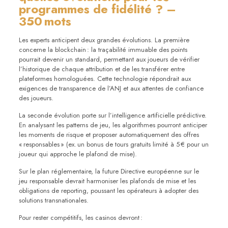
programmes de fidélité ? –
350 mots
Les experts anticipent deux grandes évolutions. La première
concerne la blockchain : la traçabilité immuable des points
pourrait devenir un standard, permettant aux joueurs de vérifier
l’historique de chaque attribution et de les transférer entre
plateformes homologuées. Cette technologie répondrait aux
exigences de transparence de l’ANJ et aux attentes de confiance
des joueurs.
La seconde évolution porte sur l’intelligence artificielle prédictive.
En analysant les patterns de jeu, les algorithmes pourront anticiper
les moments de risque et proposer automatiquement des offres
« responsables » (ex. un bonus de tours gratuits limité à 5 € pour un
joueur qui approche le plafond de mise).
Sur le plan réglementaire, la future Directive européenne sur le
jeu responsable devrait harmoniser les plafonds de mise et les
obligations de reporting, poussant les opérateurs à adopter des
solutions transnationales.
Pour rester compétitifs, les casinos devront :