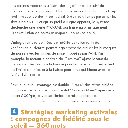
Les casinos modernes utilisent des algorithmes de suivi du
comportement responsable. Chaque session est analysée en temps
réel : fréquence des mises, volatilité des jeux, temps passé sur les
slots à haut RTP. Lorsqu’un profil à risque apparaît, le système
déclenche une alerte KYC/AML qui limite automatiquement
l’accumulation de points et propose une pause de jeu.
L’intégration des données de fidélité dans les outils de
vérification d’identité permet également de croiser les historiques
de points avec les limites de mise imposées par l’ANJ. Par
exemple, le moteur d’analyse de “BetNova” ajuste le taux de
conversion des points à la hausse pour les joueurs qui respectent
les limites de mise, et à la baisse pour ceux qui flirtent avec le
plafond de 1 000 €.
Pour le joueur, l’avantage est double : il reçoit des offres ciblées
(un bonus de tours gratuits sur le slot “Gonzo’s Quest” après avoir
atteint 5 000 pts) et voit ses limites de mise appliquées
automatiquement, évitant ainsi les dépassements involontaires.
Stratégies marketing estivales
: campagnes de fidélité sous le
soleil – 360 mots