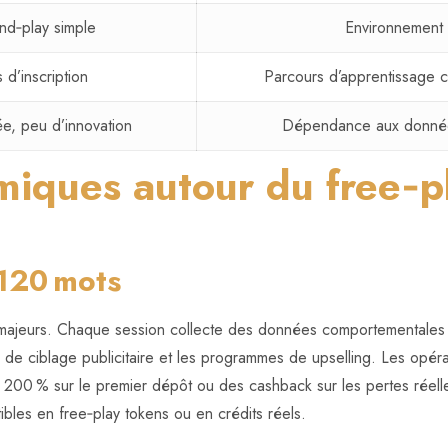
and‑play simple
Environnement 
 d’inscription
Parcours d’apprentissage c
ée, peu d’innovation
Dépendance aux données
iques autour du free‑pl
 120 mots
 majeurs. Chaque session collecte des données comportementales 
mes de ciblage publicitaire et les programmes de upselling. Les opé
00 % sur le premier dépôt ou des cashback sur les pertes réelle
bles en free‑play tokens ou en crédits réels.