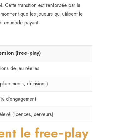
. Cette transition est renforcée par la
ontrent que les joueurs qui utilisent le
nt en mode payant.
rsion (free‑play)
ions de jeu réelles
éplacements, décisions)
 % d’engagement
levé (licences, serveurs)
nt le free‑play