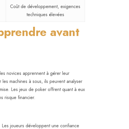
Coût de développement, exigences
techniques élevées
apprendre avant
 les novices apprennent à gérer leur
ur les machines à sous, ils peuvent analyser
 mise. Les jeux de poker offrent quant à eux
s risque financier.
lle. Les joueurs développent une confiance