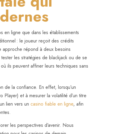
itale qui
odernes
os en ligne que dans les établissements
tionnel : le joueur reçoit des crédits
ette approche répond à deux besoins
ester les stratégies de blackjack ou de se
 où ils peuvent affiner leurs techniques sans
on de la confiance. En effet, lorsqu’un
 Player) et à mesurer la volatilité d’un titre
 un lien vers un
casino fiable en ligne
, afin
entes.
lorer les perspectives d’avenir. Nous
vation pour les casinos de demain.