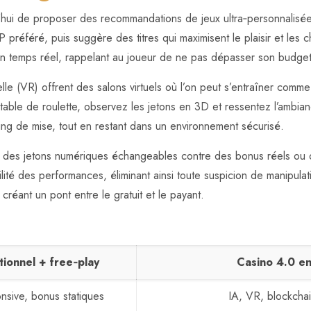
urd’hui de proposer des recommandations de jeux ultra‑personnalisée
préféré, puis suggère des titres qui maximisent le plaisir et les 
en temps réel, rappelant au joueur de ne pas dépasser son budget 
uelle (VR) offrent des salons virtuels où l’on peut s’entraîner com
table de roulette, observez les jetons en 3D et ressentez l’ambia
ming de mise, tout en restant dans un environnement sécurisé.
ens, des jetons numériques échangeables contre des bonus réels o
bilité des performances, éliminant ainsi toute suspicion de manipul
créant un pont entre le gratuit et le payant.
tionnel + free‑play
Casino 4.0 en
nsive, bonus statiques
IA, VR, blockcha