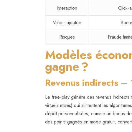
Interaction
Click‑
Valeur ajoutée
Bonus
Risques
Fraude limit
Modèles économ
gagne ?
Revenus indirects –
Le free‑play génère des revenus indirects
virtuels misés) qui alimentent les algorith
dépôt personnalisées, comme un bonus de 2
des points gagnés en mode gratuit, converti