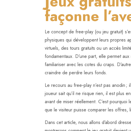
Jeux gratuits
façonne l’av
Le concept de free‑play (ou jeu gratuit) s’
physiques qui développent leurs propres appli
virtuels, des tours gratuits ou un accès li
fondamentaux. D’une part, elle permet aux 
familiariser avec les cotes du craps. D’autr
craindre de perdre leurs fonds.
Le recours au free‑play n’est pas anodin ; i
joueur sait qu’il ne risque rien, il est plus 
avant de miser réellement. C’est pourquoi l
que le visiteur puisse comparer les offres, l
Dans cet article, nous allons d’abord dress
montrerons comment le jeu gratuit devient un