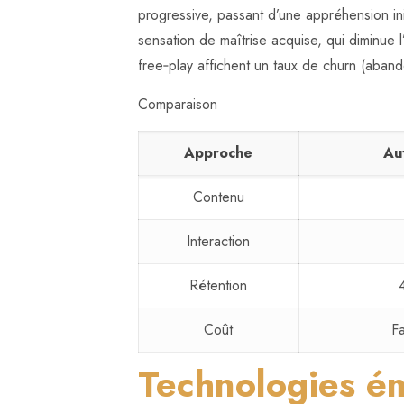
progressive, passant d’une appréhension init
sensation de maîtrise acquise, qui diminue l
free‑play affichent un taux de churn (aba
Comparaison
Approche
Au
Contenu
Interaction
Rétention
Coût
F
Technologies ém