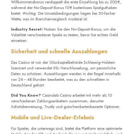
Willkommensbonus verdoppelt die erste Einzahlung bis zu 200 €,
während der No‑Deposit‑Bonus 10 € kostenloses Spielguthaben
bietet. Wichtig: Die Umsatzbedingungen liegen bei 30‑facher
Wette, was im Branchenvergleich moderat ist.
Industry Secret:
Nutzen Sie den No‑Deposit‑Bonus, um die
Volatilität verschiedener Spiele zu testen, bevor Sie echtes Geld
einsetzen.
Sicherheit und schnelle Auszahlungen
Das Casino ist von der Glücksspielbehörde Schleswig‑Holstein
lizenziert und verwendet SSL‑Verschlüsselung, um persönliche
Daten zu schützen. Auszahlungen werden in der Regel innerhalb
von 24 – 48 Stunden bearbeitet, was zu den schnellsten in
Deutschland gehört.
Did You Know?
Casinolab Casino arbeitet mit mehr als 10
verschiedenen Zahlungsanbietern zusammen, darunter
Sofortüberweisung, Trustly und gutscheinkartenbasierte Optionen.
Mobile und Live‑Dealer‑Erlebnis
Für Spieler, die unterwegs sind, bietet die Plattform eine optimierte