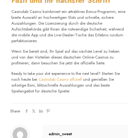
Fazit und Ihr nächster Schritt
Casinolab Casino kombiniert ein attraktives Bonus‑Programm, eine
breite Auswahl an hochwertigen Slots und schnelle, sichere
Auszahlungen. Die Lizenzierung durch die deutsche
Aufsichtsbehörde gibt Ihnen die notwendige Sicherheit, während
die mobile App und die Live‑Dealer‑Tische das Erlebnis rundum
perfektionieren.
Wenn Sie bereit sind, Ihr Spiel auf das nächste Level zu heben
und von den Vorteilen dieses deutschen Online‑Casinos zu
profitieren, dann besuchen Sie jetzt die offizielle Seite.
Ready to take your slot experience to the next level? Starten Sie
noch heute bei
Casinolab Casino offiziell
und genießen Sie
sofortige Boni, blitzschnelle Auszahlungen und das beste
Spielangebot für deutsche Spieler.
Share
admin_sweet