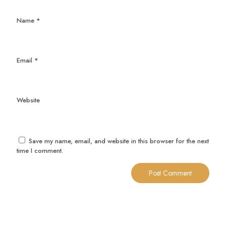
Name
*
Email
*
Website
Save my name, email, and website in this browser for the next
time I comment.