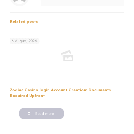
Related posts
6 August, 2026
Zodiac Casino login Account Creation: Documents
Required Upfront
Read more