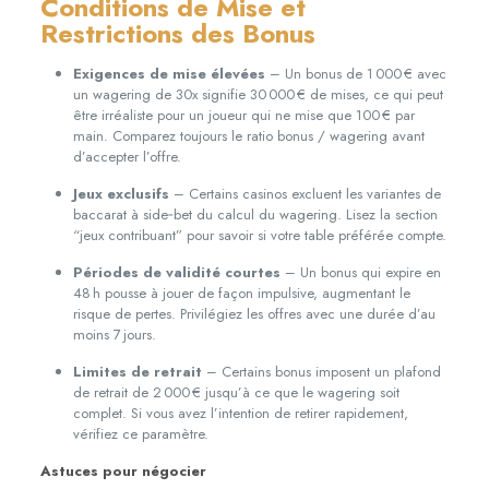
Conditions de Mise et
Restrictions des Bonus
Exigences de mise élevées
– Un bonus de 1 000 € avec
un wagering de 30x signifie 30 000 € de mises, ce qui peut
être irréaliste pour un joueur qui ne mise que 100 € par
main. Comparez toujours le ratio bonus / wagering avant
d’accepter l’offre.
Jeux exclusifs
– Certains casinos excluent les variantes de
baccarat à side‑bet du calcul du wagering. Lisez la section
“jeux contribuant” pour savoir si votre table préférée compte.
Périodes de validité courtes
– Un bonus qui expire en
48 h pousse à jouer de façon impulsive, augmentant le
risque de pertes. Privilégiez les offres avec une durée d’au
moins 7 jours.
Limites de retrait
– Certains bonus imposent un plafond
de retrait de 2 000 € jusqu’à ce que le wagering soit
complet. Si vous avez l’intention de retirer rapidement,
vérifiez ce paramètre.
Astuces pour négocier