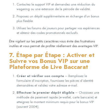
Contactez le support VIP et demandez une réduction du
wagering ou une extension de la période de validité.
Proposez un dépôt supplémentaire en échange d’un bonus
plus flexible.
Utilisez les forums de joueurs pour partager vos expériences
et obtenir des codes promotionnels exclusifs.
Être vigilant sur les petits caractères vous évite des frustrations
inutiles et vous permet de profiter réellement des avantages VIP.
7. Étape par Étape : Activer et
Suivre vos Bonus VIP sur une
Plateforme de Live Baccarat
Créer et vérifier son compte
– Remplissez le
formulaire d’inscription, fournissez les pièces d’identité
demandées et validez votre adresse e‑mail.
Effectuer le premier dépôt éligible
– Choisissez une
méthode de paiement rapide (e‑wallet, carte bancaire) et
atteignez le montant minimum requis pour le bonus VIP
(souvent 200 €).