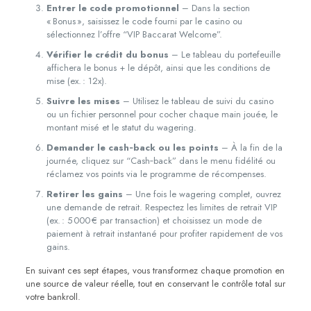
Entrer le code promotionnel
– Dans la section
« Bonus », saisissez le code fourni par le casino ou
sélectionnez l’offre “VIP Baccarat Welcome”.
Vérifier le crédit du bonus
– Le tableau du portefeuille
affichera le bonus + le dépôt, ainsi que les conditions de
mise (ex. : 12x).
Suivre les mises
– Utilisez le tableau de suivi du casino
ou un fichier personnel pour cocher chaque main jouée, le
montant misé et le statut du wagering.
Demander le cash‑back ou les points
– À la fin de la
journée, cliquez sur “Cash‑back” dans le menu fidélité ou
réclamez vos points via le programme de récompenses.
Retirer les gains
– Une fois le wagering complet, ouvrez
une demande de retrait. Respectez les limites de retrait VIP
(ex. : 5 000 € par transaction) et choisissez un mode de
paiement à retrait instantané pour profiter rapidement de vos
gains.
En suivant ces sept étapes, vous transformez chaque promotion en
une source de valeur réelle, tout en conservant le contrôle total sur
votre bankroll.