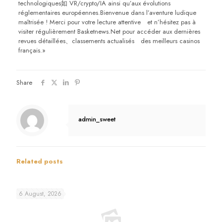
technologiques如 VR/crypto/IA ainsi qu’aux évolutions
réglementaires européennes.Bienvenue dans l’aventure ludique
maîtrisée ! Merci pour votre lecture attentive et n’hésitez pas à
visiter régulièrement Basketnews.Net pour accéder aux dernières
revues détaillées、classements actualisés des meilleurs casinos
français.»
Share
admin_sweet
Related posts
6 August, 2026