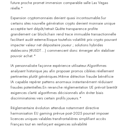
future proche promet immersion comparable salle Las Vegas
réelle.*
Expansion cryptomonnaies devient quasi incontournable.Sur
certains sites nouvelle génération crypto devient monnaie unique
acceptée tant dépôt/retrait.Quête transparence profite
grandement car blockchain rend trace immuable transactionnelle
facilitant audit externe.Risque toutefois volatilité prix crypto pouvant
impacter valeur net dépositaire joueur ; solutions hybrides
stablecoins (€USDT…) commencent donc émerger afin stabiliser
pouvoir achat.*
IA personnalisée façonne expérience utilisateur.Algorithmes
analysent historique jeu afin proposer promos ciblées réellement
pertinentes plutôt génériques.Même détection fraude bénéficie
IA capable repérer patterns anormaux instantanément réduisant
fraudes potentielles.En revanche réglementation UE prévoit bientôt
exigences clarté algorithmes décisionnels afin éviter biais
discriminatoires vers certain profils joueurs.*
Réglementaire évolution attendue notamment directive
harmonisation EU gaming prévue post‑2025 pourrait imposer
licences uniques valables transfrontalières simplifiant accès
Français tout en renforçant exigences solvabilité