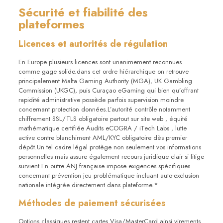
Sécurité et fiabilité des
plateformes
Licences et autorités de régulation
En Europe plusieurs licences sont unanimement reconnues
comme gage solide.dans cet ordre hiérarchique on retrouve
principalement Malta Gaming Authority (MGA), UK Gambling
Commission (UKGC), puis Curaçao eGaming qui bien qu’offrant
rapidité administrative possède parfois supervision moindre
concernant protection données.L’autorité contrôle notamment
chiffrement SSL/TLS obligatoire partout sur site web , équité
mathématique certifiée Audits eCOGRA / iTech Labs , lutte
active contre blanchiment AML/KYC obligatoire dès premier
dépôt.Un tel cadre légal protège non seulement vos informations
personnelles mais assure également recours juridique clair si litige
survient.En outre ANJ française impose exigences spécifiques
concernant prévention jeu problématique incluant auto-exclusion
nationale intégrée directement dans plateforme.*
Méthodes de paiement sécurisées
Options classiques restent cartes Visa/MasterCard ainsi virements