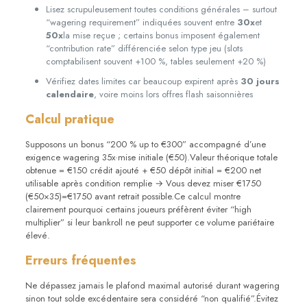
Lisez scrupuleusement toutes conditions générales – surtout
“wagering requirement” indiquées souvent entre
30x
et
50x
la mise reçue ; certains bonus imposent également
“contribution rate” différenciée selon type jeu (slots
comptabilisent souvent +100 %, tables seulement +20 %)
Vérifiez dates limites car beaucoup expirent après
30 jours
calendaire
, voire moins lors offres flash saisonnières
Calcul pratique
Supposons un bonus “200 % up to €300” accompagné d’une
exigence wagering 35x·mise initiale (€50).Valeur théorique totale
obtenue = €150 crédit ajouté + €50 dépôt initial = €200 net
utilisable après condition remplie → Vous devez miser €1750
(€50×35)=€1750 avant retrait possible.Ce calcul montre
clairement pourquoi certains joueurs préfèrent éviter “high
multiplier” si leur bankroll ne peut supporter ce volume pariétaire
élevé.​
Erreurs fréquentes
Ne dépassez jamais le plafond maximal autorisé durant wagering
sinon tout solde excédentaire sera considéré “non qualifié”.Évitez