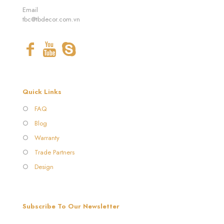
Email
tbc@tbdecor.com.vn
Quick Links
○
FAQ
○
Blog
○
Warranty
○
Trade Partners
○
Design
Subscribe To Our Newsletter