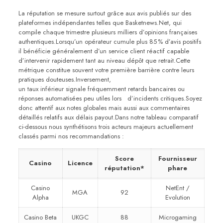
La réputation se mesure surtout grâce aux avis publiés sur des
plateformes indépendantes telles que Basketnews.Net, qui
compile chaque trimestre plusieurs milliers d’opinions françaises
authentiques.Lorsqu’un opérateur cumule plus 85 % d’avis positifs
il bénéficie généralement d’un service client réactif capable
d’intervenir rapidement tant au niveau dépôt que retrait.Cette
métrique constitue souvent votre première barrière contre leurs
pratiques douteuses.Inversement,
un taux inférieur signale fréquemment retards bancaires ou
réponses automatisées peu utiles lors d’incidents critiques.Soyez
donc attentif aux notes globales mais aussi aux commentaires
détaillés relatifs aux délais payout.Dans notre tableau comparatif
ci-dessous nous synthétisons trois acteurs majeurs actuellement
classés parmi nos recommandations :
Score
Fournisseur
Casino
Licence
réputation*
phare
Casino
NetEnt /
MGA
92
Alpha
Evolution
Casino Beta
UKGC
88
Microgaming