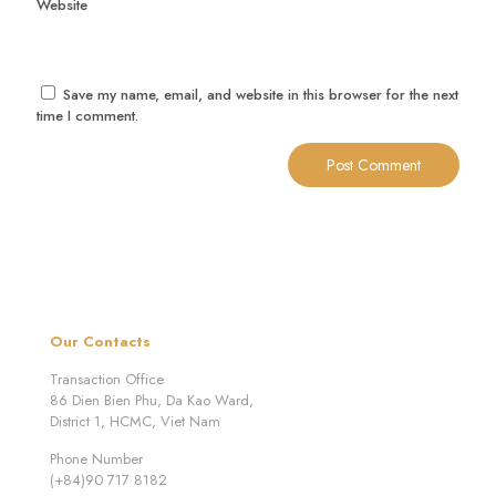
Website
Save my name, email, and website in this browser for the next
time I comment.
Our Contacts
Transaction Office
86 Dien Bien Phu, Da Kao Ward,
District 1, HCMC, Viet Nam
Phone Number
(+84)90 717 8182