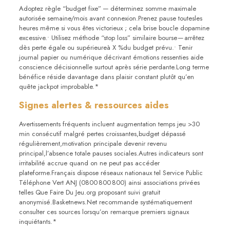
Adoptez règle “budget fixe” — déterminez somme maximale
autorisée semaine/mois avant connexion.Prenez pause toutesles
heures même si vous êtes victorieux ; cela brise boucle dopamine
excessive.• Utilisez méthode “stop loss” similaire bourse — arrêtez
dès perte égale ou supérieureà X %du budget prévu.• Tenir
journal papier ou numérique décrivant émotions ressenties aide
conscience décisionnelle surtout après série perdante.Long terme
bénéfice réside davantage dans plaisir constant plutôt qu’en
quête jackpot improbable.*
Signes alertes & ressources aides
Avertissements fréquents incluent augmentation temps jeu >30
min consécutif malgré pertes croissantes,budget dépassé
régulièrement,motivation principale devenir revenu
principal,l’absence totale pauses sociales.Autres indicateurs sont
irritabilité accrue quand on ne peut pas accéder
plateforme.Français dispose réseaux nationaux tel Service Public
Téléphone Vert ANJ (0800 800 800) ainsi associations privées
telles Que Faire Du Jeu.org proposant suivi gratuit
anonymisé.Basketnews.Net recommande systématiquement
consulter ces sources lorsqu’on remarque premiers signaux
inquiétants.*