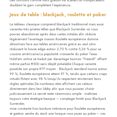
Des fonctions comme tours gratuits via scatters ou multiplicateurs
doublant le gain complètent l’expérience。
Jeux de table : blackjack, roulette et poker
Le tableau classique comprend blackjack traditionnel mais aussi
variantes très prisées telles que Blackjack Surrender où vous
pouvez abandonner après deux cartes initiales afin réduire
légèrement l’avantage maison.Roulette européenne domine
désormais face aux tables américaines grâce au seul zéro
réduisant le house edge autour 2,70 % contre 5,26 % pour sa
cousine américaine.La popularité croissante du poker Texas
Hold’em online se traduit par davantage tournois “Freeroll” offrant
même parfois €500 sans dépôt préalable.Chaque variante
possède son propre RTP moyen : Blackjack standard tourne autour
99 %, Roulette européenne atteint 97 %, tandis que certains craps
virtuels flirtent avec 98 % lorsqu’ils respectent strictement leurs
règles optimales.De nombreux sites affichent ces valeurs
directement dans leur lobby afin que vous puissiez choisir
judicieusement.Le secret reste néanmoins simple : maîtrisez
toujours votre stratégie basique – comptage limité pour Blackjack
Surrender,
mise constante hors bordure intérieure pour Roulette européenne,
et gestion serrée du stack size lorsque vous jouez au poker.– ces