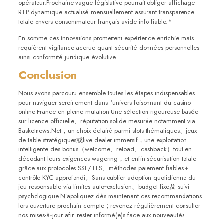
opérateur.Prochaine vague législative pourrait obliger affichage
RTP dynamique actualisé mensuellement assurant transparence
totale envers consommateur français avide info fiable.*
En somme ces innovations promettent expérience enrichie mais
requièrent vigilance accrue quant sécurité données personnelles
ainsi conformité juridique évolutive.
Conclusion
Nous avons parcouru ensemble toutes les étapes indispensables
pour naviguer sereinement dans l’univers foisonnant du casino
online France en pleine mutation.Une sélection rigoureuse basée
sur licence officielle、réputation solide mesurée notamment via
Basketnews.Net，un choix éclairé parmi slots thématiques、jeux
de table stratégiques或live dealer immersif，une exploitation
intelligente des bonus（welcome、reload、cashback）tout en
décodant leurs exigences wagering，et enfin sécurisation totale
grâce aux protocoles SSL/TLS、méthodes paiement fiables＋
contrôle KYC approfondi。Sans oublier adoption quotidienne du
jeu responsable via limites auto‑exclusion、budget fixe及 suivi
psychologique.N’appliquez dès maintenant ces recommandations
lors ouverture prochain compte；revenez régulièrement consulter
nos mises-à‑jour afin rester informé(e)s face aux nouveautés