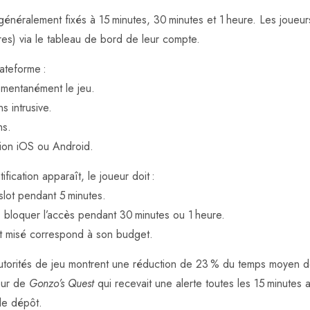
énéralement fixés à 15 minutes, 30 minutes et 1 heure. Les joueurs 
res) via le tableau de bord de leur compte.
lateforme :
omentanément le jeu.
s intrusive.
ns.
ation iOS ou Android.
ification apparaît, le joueur doit :
 slot pendant 5 minutes.
 bloquer l’accès pendant 30 minutes ou 1 heure.
nt misé correspond à son budget.
orités de jeu montrent une réduction de 23 % du temps moyen de je
eur de
Gonzo’s Quest
qui recevait une alerte toutes les 15 minutes
de dépôt.