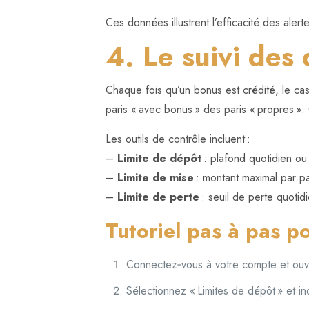
Ces données illustrent l’efficacité des alert
4. Le suivi des
Chaque fois qu’un bonus est crédité, le cas
paris « avec bonus » des paris « propres ».
Les outils de contrôle incluent :
–
Limite de dépôt
: plafond quotidien ou
–
Limite de mise
: montant maximal par pa
–
Limite de perte
: seuil de perte quotid
Tutoriel pas à pas po
Connectez‑vous à votre compte et ouvr
Sélectionnez « Limites de dépôt » et in