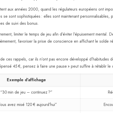
ontent aux années 2000, quand les régulateurs européens ont im
tes se sont sophistiquées : elles sont maintenant personnalisables,
èmes de suivi des bonus.
èrement, limiter le temps de jeu afin d’éviter l’épuisement mental.
èmement, favoriser la prise de conscience en affichant le solde ré
e de ces rappels, car ils n’ont pas encore développé d’habitudes 
pensé 45 €, pensez à faire une pause » peut suffire à rétablir le 
Exemple d’affichage
“30 min de jeu – continuez ?”
Réd
ous avez misé 120 € aujourd’hui”
Encou