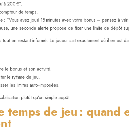
qu’à 200 €”.
 compteur de temps.
e : “Vous avez joué 15 minutes avec votre bonus – pensez à vérifi
ause, une seconde alerte propose de fixer une limite de dépôt su
tout en restant informé. Le joueur sait exactement où il en est da
tre le bonus et son activité.
uster le rythme de jeu.
er les limites auto‑imposées.
abilisation plutôt qu’un simple appât.
de temps de jeu : quand
ent