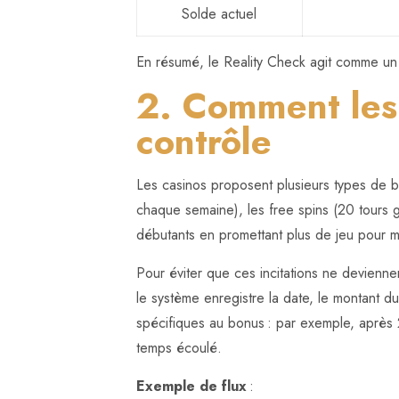
Solde actuel
En résumé, le Reality Check agit comme un 
2. Comment les 
contrôle
Les casinos proposent plusieurs types de b
chaque semaine), les free spins (20 tours g
débutants en promettant plus de jeu pour m
Pour éviter que ces incitations ne devienne
le système enregistre la date, le montant du
spécifiques au bonus : par exemple, après 2
temps écoulé.
Exemple de flux
: