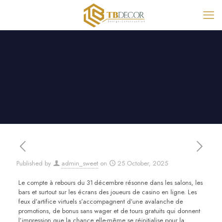
Published by
admin_sweet
on
25 October, 2025
Le compte à rebours du 31 décembre résonne dans les salons, les
bars et surtout sur les écrans des joueurs de casino en ligne. Les
feux d’artifice virtuels s’accompagnent d’une avalanche de
promotions, de bonus sans wager et de tours gratuits qui donnent
l’impression que la chance elle-même se réinitialise pour la