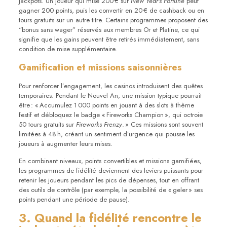
jackpots. Un joueur qui mise 200 € sur
New Year’s Fortune
peut
gagner 200 points, puis les convertir en 20 € de cashback ou en
tours gratuits sur un autre titre. Certains programmes proposent des
“bonus sans wager” réservés aux membres Or et Platine, ce qui
signifie que les gains peuvent être retirés immédiatement, sans
condition de mise supplémentaire.
Gamification et missions saisonnières
Pour renforcer l’engagement, les casinos introduisent des quêtes
temporaires. Pendant le Nouvel An, une mission typique pourrait
être : « Accumulez 1 000 points en jouant à des slots à thème
festif et débloquez le badge « Fireworks Champion », qui octroie
50 tours gratuits sur
Fireworks Frenzy
. » Ces missions sont souvent
limitées à 48 h, créant un sentiment d’urgence qui pousse les
joueurs à augmenter leurs mises.
En combinant niveaux, points convertibles et missions gamifiées,
les programmes de fidélité deviennent des leviers puissants pour
retenir les joueurs pendant les pics de dépenses, tout en offrant
des outils de contrôle (par exemple, la possibilité de « geler » ses
points pendant une période de pause).
3. Quand la fidélité rencontre le