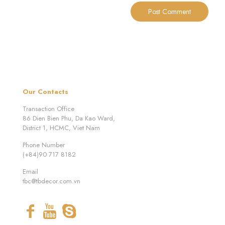
Our Contacts
Transaction Office
86 Dien Bien Phu, Da Kao Ward,
District 1, HCMC, Viet Nam
Phone Number
(+84)90 717 8182
Email
tbc@tbdecor.com.vn