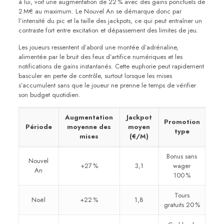
à lui, voit une augmentation de 22 % avec des gains ponctuels de
2 M€ au maximum. Le Nouvel An se démarque donc par
l’intensité du pic et la taille des jackpots, ce qui peut entraîner un
contraste fort entre excitation et dépassement des limites de jeu.
Les joueurs ressentent d’abord une montée d’adrénaline,
alimentée par le bruit des feux d’artifice numériques et les
notifications de gains instantanés. Cette euphorie peut rapidement
basculer en perte de contrôle, surtout lorsque les mises
s’accumulent sans que le joueur ne prenne le temps de vérifier
son budget quotidien.
Augmentation
Jackpot
Promotion
Période
moyenne des
moyen
type
mises
(€/M)
Bonus sans
Nouvel
+27 %
3,1
wager
An
100 %
Tours
Noël
+22 %
1,8
gratuits 20 %