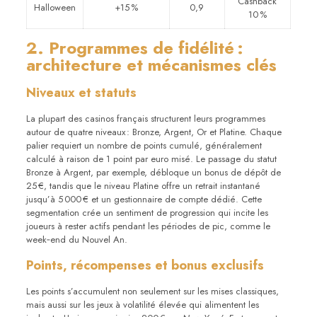
Cashback
Halloween
+15 %
0,9
10 %
2. Programmes de fidélité :
architecture et mécanismes clés
Niveaux et statuts
La plupart des casinos français structurent leurs programmes
autour de quatre niveaux : Bronze, Argent, Or et Platine. Chaque
palier requiert un nombre de points cumulé, généralement
calculé à raison de 1 point par euro misé. Le passage du statut
Bronze à Argent, par exemple, débloque un bonus de dépôt de
25 €, tandis que le niveau Platine offre un retrait instantané
jusqu’à 5 000 € et un gestionnaire de compte dédié. Cette
segmentation crée un sentiment de progression qui incite les
joueurs à rester actifs pendant les périodes de pic, comme le
week‑end du Nouvel An.
Points, récompenses et bonus exclusifs
Les points s’accumulent non seulement sur les mises classiques,
mais aussi sur les jeux à volatilité élevée qui alimentent les