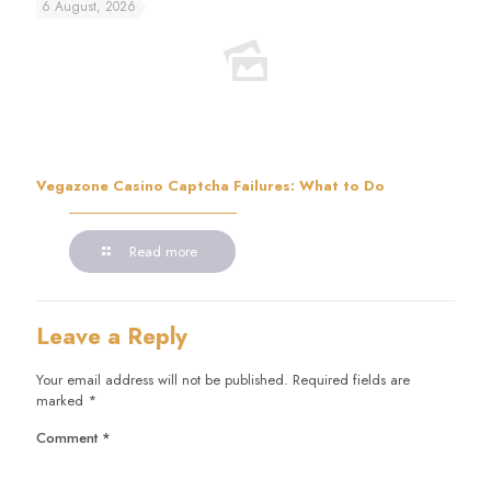
6 August, 2026
Vegazone Casino Captcha Failures: What to Do
Read more
Leave a Reply
Your email address will not be published.
Required fields are
marked
*
Comment
*