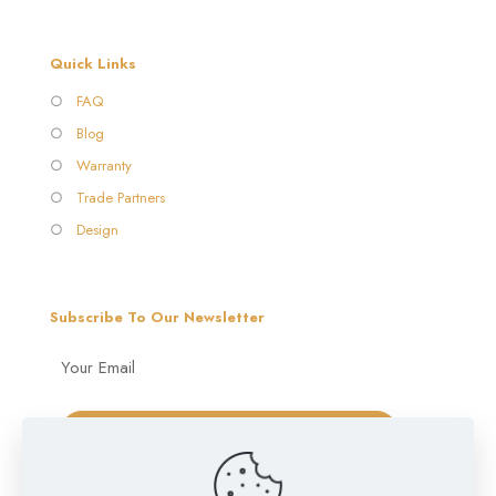
Quick Links
○
FAQ
○
Blog
○
Warranty
○
Trade Partners
○
Design
Subscribe To Our Newsletter
Subscribe to receive inspiration, ideas, and news in