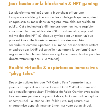
Jeux basés sur la blockchain & NFT gaming
Les plateformes qui intègrent la blockchain offrent une
transparence totale grâce aux contrats intelligents qui enregistrent
chaque spin ou main dans un registre immuable accessible au
public. Cette technologie élimine pratiquement toute suspicion
concernant la manipulation du RNG ; certains sites proposent
même des slots NFT où chaque symbole est un token unique
pouvant être collectionné ou revendu sur des marchés
secondaires comme OpenSea. En France, ces innovations restent
encadrées par l’AMF qui surveille notamment la conformité aux
règles anti‑blanchiment liées aux cryptomonnaies utilisées pour les
dépôts/retraits rapides (<10 minutes).
Réalité virtuelle & expériences immersives
“phygitales”
Des projets pilotes tels que “VR Casino Paris” permettent aux
joueurs équipés d’un casque Oculus Quest 2 d’entrer dans une
salle virtuelle reproduisant l’intérieur du Palais Garnier avec tables
Live animées par des croupiers réels capturés via motion capture
en temps réel. La latence ultra‑faible (<20 ms) assure que
chaque mise apparaît instantanément sur votre écran virtuel,