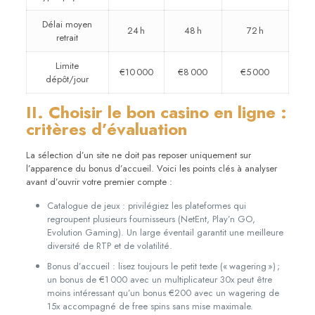
Délai moyen
24 h
48 h
72 h
retrait
Limite
€10 000
€8 000
€5 000
dépôt/jour
II. Choisir le bon casino en ligne :
critères d’évaluation
La sélection d’un site ne doit pas reposer uniquement sur
l’apparence du bonus d’accueil. Voici les points clés à analyser
avant d’ouvrir votre premier compte :
Catalogue de jeux : privilégiez les plateformes qui
regroupent plusieurs fournisseurs (NetEnt, Play’n GO,
Evolution Gaming). Un large éventail garantit une meilleure
diversité de RTP et de volatilité.
Bonus d’accueil : lisez toujours le petit texte (« wagering ») ;
un bonus de €1 000 avec un multiplicateur 30x peut être
moins intéressant qu’un bonus €200 avec un wagering de
15x accompagné de free spins sans mise maximale.