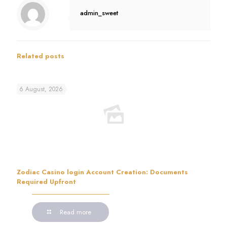
admin_sweet
Related posts
6 August, 2026
Zodiac Casino login Account Creation: Documents
Required Upfront
Read more