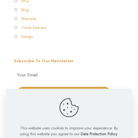
○
FAQ
○
Blog
○
Warranty
○
Trade Partners
○
Design
Subscribe To Our Newsletter
Subscribe to receive inspiration, ideas, and news in
your inbox.
This website uses cookies to improve your experience. By
using this website you agree to our
Data Protection Policy
.