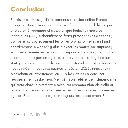
Conclusion
En résumé, choisir judicieusement son casino online France
repose sur trois piliers essentiels : vérifier la licence délivrée par
une autorité reconnue et s’assurer que toutes les mesures
techniques (SSL, authentification forte) protègent vos données ;
comparer scrupuleusement les offres promotionnelles en lisant
attentivement le wagering afin d’éviter les mauvaises surprises ;
enfin sélectionner les jeux qui correspondent à votre profil tout en
appliquant une gestion rigoureuse de votre bankroll grâce aux
stratégies présentées ci‑dessus. Pour rester informé des dernières
nouveautés — nouveaux casinos lancés en 2026, innovations
blockchain ou expériences VR — n’hésitez pas à consulter
régulièrement Basketnews.Net, véritable référence indépendante
qui teste chaque plateforme avant recommandation officielle et
publie chaque semaine les meilleures offres « nouveau casino en
ligne ». Bonne chance et jouez toujours responsablement !
Share