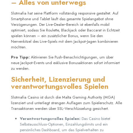
– Alles von unterwegs
Slotmafia hat seine Plattform vollständig responsive gestaltet. Auf
Smartphone und Tablet läuft das gesamte Spielangebot ohne
Verzögerungen. Der Live‑Dealer‑Bereich ist ebenfalls mobil
optimiert, sodass Sie Roulette, Blackjack oder Baccarat in Echtzeit
spielen können – ein zusätzlicher Bonus, wenn Sie den
Nervenkitzel des Live‑Spiels mit dem Jackpot‑Jagen kombinieren
möchten.
Pro Tipp:
Aktivieren Sie Push‑Benachrichtigungen, um über
neue Jackpot‑Events und exklusive Bonusaktionen sofort informiert
zu werden.
Sicherheit, Lizenzierung und
verantwortungsvolles Spielen
Slotmafia Casino ist durch die Malta Gaming Authority (MGA)
lizenziert und unterliegt strengen Auflagen zum Spielerschutz. Alle
Transaktionen werden über SSL‑Verschlüsselung gesichert.
Verantwortungsvolles Spielen:
Das Casino bietet
Selbstausschluss‑Optionen, Einzahlungslimits und ein
persönliches Dashboard, um das Spielverhalten zu