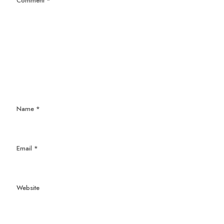
Comment
*
Name
*
Email
*
Website