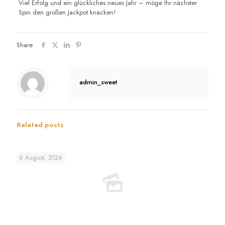
Viel Erfolg und ein glückliches neues Jahr – möge Ihr nächster
Spin den großen Jackpot knacken!
Share
admin_sweet
Related posts
6 August, 2026