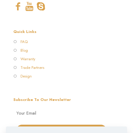
Quick Links
○
FAQ
○
Blog
○
Warranty
○
Trade Partners
○
Design
Subscribe To Our Newsletter