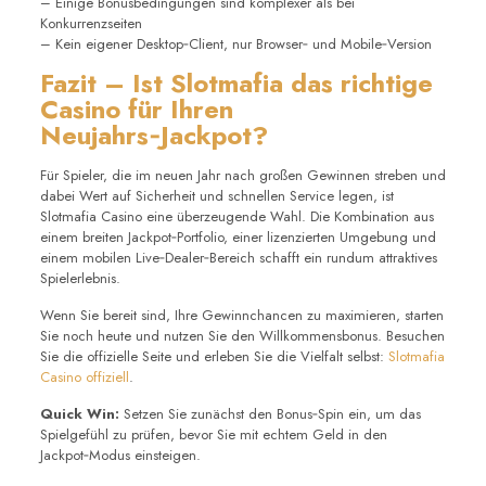
– Einige Bonusbedingungen sind komplexer als bei
Konkurrenzseiten
– Kein eigener Desktop‑Client, nur Browser‑ und Mobile‑Version
Fazit – Ist Slotmafia das richtige
Casino für Ihren
Neujahrs‑Jackpot?
Für Spieler, die im neuen Jahr nach großen Gewinnen streben und
dabei Wert auf Sicherheit und schnellen Service legen, ist
Slotmafia Casino eine überzeugende Wahl. Die Kombination aus
einem breiten Jackpot‑Portfolio, einer lizenzierten Umgebung und
einem mobilen Live‑Dealer‑Bereich schafft ein rundum attraktives
Spielerlebnis.
Wenn Sie bereit sind, Ihre Gewinnchancen zu maximieren, starten
Sie noch heute und nutzen Sie den Willkommensbonus. Besuchen
Sie die offizielle Seite und erleben Sie die Vielfalt selbst:
Slotmafia
Casino offiziell
.
Quick Win:
Setzen Sie zunächst den Bonus‑Spin ein, um das
Spielgefühl zu prüfen, bevor Sie mit echtem Geld in den
Jackpot‑Modus einsteigen.