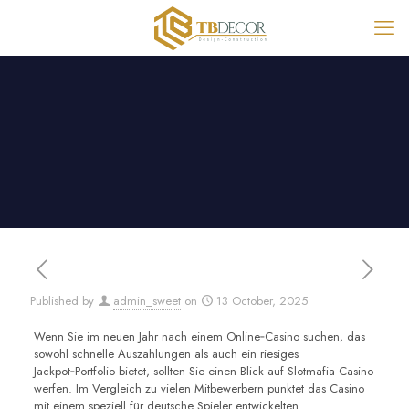
Published by
admin_sweet
on
13 October, 2025
Wenn Sie im neuen Jahr nach einem Online‑Casino suchen, das
sowohl schnelle Auszahlungen als auch ein riesiges
Jackpot‑Portfolio bietet, sollten Sie einen Blick auf Slotmafia Casino
werfen. Im Vergleich zu vielen Mitbewerbern punktet das Casino
mit einem speziell für deutsche Spieler entwickelten