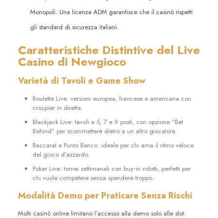
Monopoli. Una licenza ADM garantisce che il casinò rispetti
gli standard di sicurezza italiani.
Caratteristiche Distintive del Live
Casino di Newgioco
Varietà di Tavoli e Game Show
Roulette Live: versioni europea, francese e americana con
croupier in diretta.
Blackjack Live: tavoli a 5, 7 e 9 posti, con opzione “Bet
Behind” per scommettere dietro a un altro giocatore.
Baccarat e Punto Banco: ideale per chi ama il ritmo veloce
del gioco d’azzardo.
Poker Live: tornei settimanali con buy‑in ridotti, perfetti per
chi vuole competere senza spendere troppo.
Modalità Demo per Praticare Senza Rischi
Molti casinò online limitano l’accesso alla demo solo alle slot.