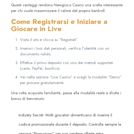
Questi vantaggi rendono Newgioco Casino una scelta interessante
per chi vuole massimizzare il valore del proprio bankroll.
Come Registrarsi e Iniziare a
Giocare in Live
Visita il sito e clicca su “Registrati”.
Inserisci i tuoi dati personali, verifica l’identità con un
documento valido.
Effettua il primo deposito con uno dei metodi supportati
(carta, PayPal, bonifico).
Vai nella sezione “Live Casino” e scegli la modalità “Demo”
per provare gratuitamente.
Una volta acquisita familiarità, passa alla modalità reale e sfrutta i
bonus di benvenuto.
Industry Secret: Molti giocatori dimenticano di inserire il
codice promozionale durante il deposito. Controlla sempre la
sezione “Promozioni” per non perdere offerte extra.