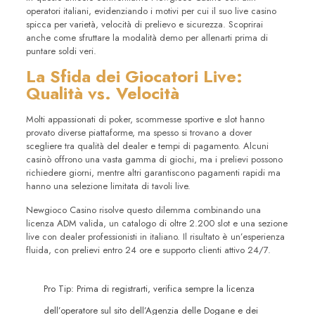
operatori italiani, evidenziando i motivi per cui il suo live casino
spicca per varietà, velocità di prelievo e sicurezza. Scoprirai
anche come sfruttare la modalità demo per allenarti prima di
puntare soldi veri.
La Sfida dei Giocatori Live:
Qualità vs. Velocità
Molti appassionati di poker, scommesse sportive e slot hanno
provato diverse piattaforme, ma spesso si trovano a dover
scegliere tra qualità del dealer e tempi di pagamento. Alcuni
casinò offrono una vasta gamma di giochi, ma i prelievi possono
richiedere giorni, mentre altri garantiscono pagamenti rapidi ma
hanno una selezione limitata di tavoli live.
Newgioco Casino risolve questo dilemma combinando una
licenza ADM valida, un catalogo di oltre 2.200 slot e una sezione
live con dealer professionisti in italiano. Il risultato è un’esperienza
fluida, con prelievi entro 24 ore e supporto clienti attivo 24/7.
Pro Tip: Prima di registrarti, verifica sempre la licenza
dell’operatore sul sito dell’Agenzia delle Dogane e dei