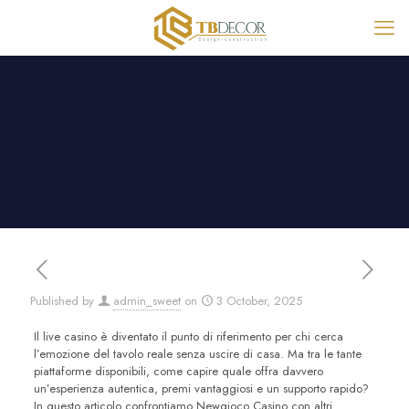
Published by
admin_sweet
on
3 October, 2025
Il live casino è diventato il punto di riferimento per chi cerca
l’emozione del tavolo reale senza uscire di casa. Ma tra le tante
piattaforme disponibili, come capire quale offra davvero
un’esperienza autentica, premi vantaggiosi e un supporto rapido?
In questo articolo confrontiamo Newgioco Casino con altri