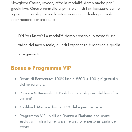
Newgioco Casino, invece, offre la modalità demo anche per i
giochi live. Questo permette ai principianti di familiarizzare con le
regole, i tempi di gioco e le interazioni con il dealer prima di
scommettere denaro reale.
Did You Know? La modalità demo conserva lo stesso flusso
video del tavolo reale, quindi l’esperienza è identica a quella
a pagamento.
Bonus e Programma VIP
Bonus di Benvenuto: 100% fino a €500 + 100 giri gratuiti su
slot selezionate.
Ricarica Settimanale: 10% di bonus su depositi dal lunedì al
venerdì.
Cashback Mensile: fino al 15% delle perdite nette.
Programma VIP: livelli da Bronze a Platinum con premi
esclusivi, inviti a tornei privati e gestione personalizzata del
conto.