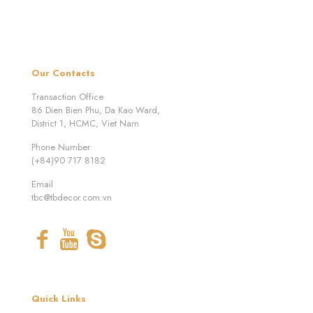
Our Contacts
Transaction Office
86 Dien Bien Phu, Da Kao Ward,
District 1, HCMC, Viet Nam
Phone Number
(+84)90 717 8182
Email
tbc@tbdecor.com.vn
Quick Links