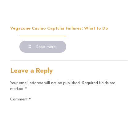
Vegazone Casino Captcha Failures: What to Do
Read more
Leave a Reply
Your email address will not be published.
Required fields are
marked
*
Comment
*