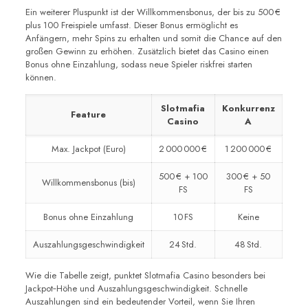
Ein weiterer Pluspunkt ist der Willkommensbonus, der bis zu 500 €
plus 100 Freispiele umfasst. Dieser Bonus ermöglicht es
Anfängern, mehr Spins zu erhalten und somit die Chance auf den
großen Gewinn zu erhöhen. Zusätzlich bietet das Casino einen
Bonus ohne Einzahlung, sodass neue Spieler riskfrei starten
können.
Slotmafia
Konkurrenz
Feature
Casino
A
Max. Jackpot (Euro)
2 000 000 €
1 200 000 €
500 € + 100
300 € + 50
Willkommensbonus (bis)
FS
FS
Bonus ohne Einzahlung
10 FS
Keine
Auszahlungsgeschwindigkeit
24 Std.
48 Std.
Wie die Tabelle zeigt, punktet Slotmafia Casino besonders bei
Jackpot‑Höhe und Auszahlungsgeschwindigkeit. Schnelle
Auszahlungen sind ein bedeutender Vorteil, wenn Sie Ihren