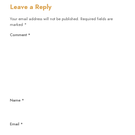
Leave a Reply
Your email address will not be published.
Required fields are
marked
*
Comment
*
Name
*
Email
*