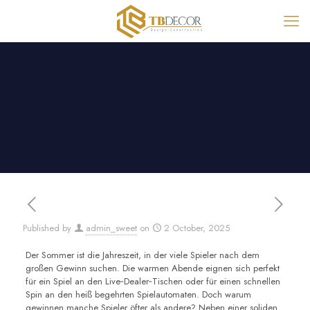
Published by
admin_sweet
on
2 October, 2025
Der Sommer ist die Jahreszeit, in der viele Spieler nach dem
großen Gewinn suchen. Die warmen Abende eignen sich perfekt
für ein Spiel an den Live‑Dealer‑Tischen oder für einen schnellen
Spin an den heiß begehrten Spielautomaten. Doch warum
gewinnen manche Spieler öfter als andere? Neben einer soliden