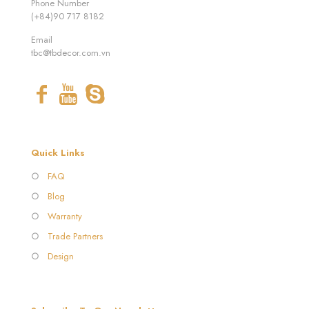
Phone Number
(+84)90 717 8182
Email
tbc@tbdecor.com.vn
Quick Links
○
FAQ
○
Blog
○
Warranty
○
Trade Partners
○
Design