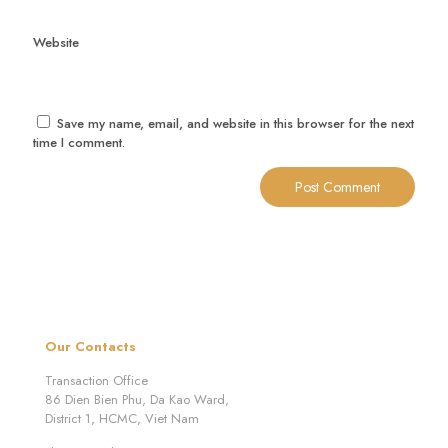
Website
Save my name, email, and website in this browser for the next
time I comment.
Our Contacts
Transaction Office
86 Dien Bien Phu, Da Kao Ward,
District 1, HCMC, Viet Nam