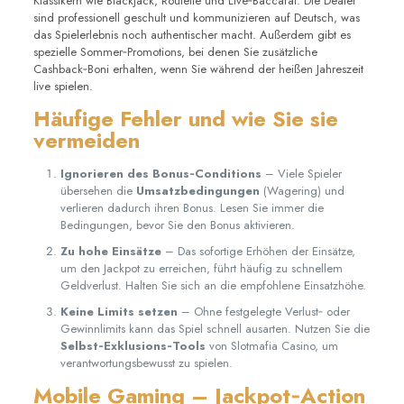
Klassikern wie Blackjack, Roulette und Live‑Baccarat. Die Dealer
sind professionell geschult und kommunizieren auf Deutsch, was
das Spielerlebnis noch authentischer macht. Außerdem gibt es
spezielle Sommer‑Promotions, bei denen Sie zusätzliche
Cashback‑Boni erhalten, wenn Sie während der heißen Jahreszeit
live spielen.
Häufige Fehler und wie Sie sie
vermeiden
Ignorieren des Bonus‑Conditions
– Viele Spieler
übersehen die
Umsatzbedingungen
(Wagering) und
verlieren dadurch ihren Bonus. Lesen Sie immer die
Bedingungen, bevor Sie den Bonus aktivieren.
Zu hohe Einsätze
– Das sofortige Erhöhen der Einsätze,
um den Jackpot zu erreichen, führt häufig zu schnellem
Geldverlust. Halten Sie sich an die empfohlene Einsatzhöhe.
Keine Limits setzen
– Ohne festgelegte Verlust‑ oder
Gewinnlimits kann das Spiel schnell ausarten. Nutzen Sie die
Selbst‑Exklusions‑Tools
von Slotmafia Casino, um
verantwortungsbewusst zu spielen.
Mobile Gaming – Jackpot‑Action