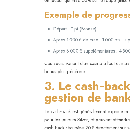
Un joueur qui mise 50 € sur le rouge (mise
Exemple de progress
Départ : 0 pt (Bronze)
Après 1 000 € de mise : 1 000 pts → p
Après 3 000 € supplémentaires : 4 500
Ces seuils varient d’un casino à l’autre, mai
bonus plus généreux.
3. Le cash‑back 
gestion de bank
Le cash‑back est généralement exprimé en 
pour les joueurs Silver, et peuvent attein
cash‑back récupère 20 € directement sur so