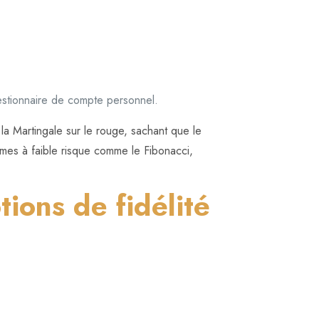
 gestionnaire de compte personnel.
la Martingale sur le rouge, sachant que le
èmes à faible risque comme le Fibonacci,
ions de fidélité