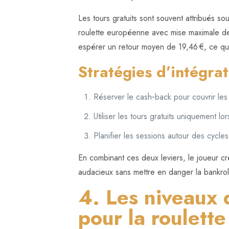
Les tours gratuits sont souvent attribués so
roulette européenne avec mise maximale de 
espérer un retour moyen de 19,46 €, ce qui
Stratégies d’intégrat
Réserver le cash‑back pour couvrir les mi
Utiliser les tours gratuits uniquement l
Planifier les sessions autour des cycl
En combinant ces deux leviers, le joueur cr
audacieux sans mettre en danger la bankroll
4. Les niveaux d
pour la roulette