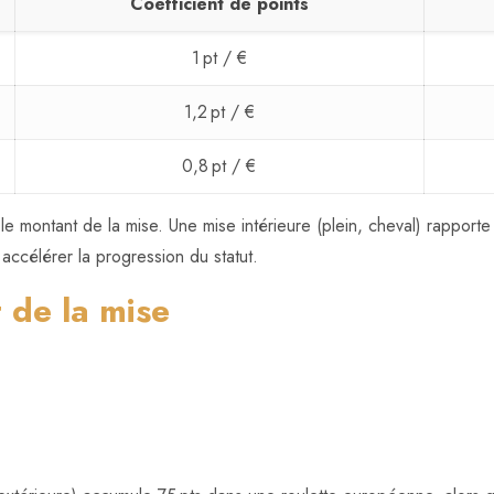
Coefficient de points
1 pt / €
1,2 pt / €
0,8 pt / €
 le montant de la mise. Une mise intérieure (plein, cheval) rapport
 accélérer la progression du statut.
 de la mise