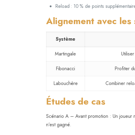
Reload : 10 % de points supplémentai
Alignement avec les
Système
Martingale
Utilise
Fibonacci
Profiter d
Labouchère
Combiner reloa
Études de cas
Scénario A – Avant promotion : Un joueur mis
n’est gagné.