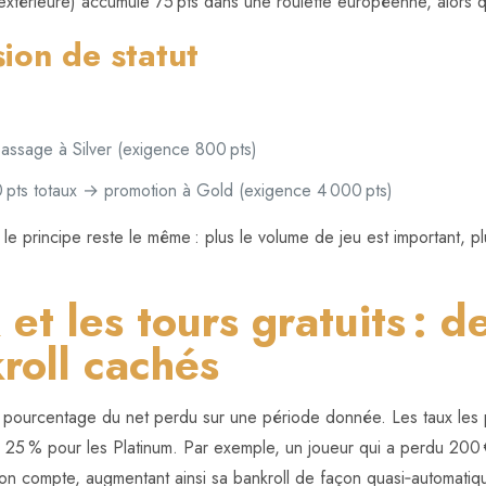
 extérieure) accumule 75 pts dans une roulette européenne, alors 
ion de statut
assage à Silver (exigence 800 pts)
 pts totaux → promotion à Gold (exigence 4 000 pts)
s le principe reste le même : plus le volume de jeu est important, pl
et les tours gratuits : d
roll cachés
pourcentage du net perdu sur une période donnée. Les taux les pl
dre 25 % pour les Platinum. Par exemple, un joueur qui a perdu 20
n compte, augmentant ainsi sa bankroll de façon quasi‑automatiq