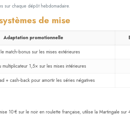
res sur chaque dépôt hebdomadaire.
 systèmes de mise
Adaptation promotionnelle
r le match‑bonus sur les mises extérieures
u multiplicateur 1,5× sur les mises intérieures
d + cash‑back pour amortir les séries négatives
e 10 € sur le noir en roulette française, utilise la Martingale sur 