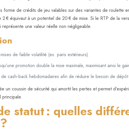
us forme de crédits de jeu valables sur des variantes de roulette en
2 € équivaut à un potentiel de 20 € de mise. Si le RTP de la versi
 représente une valeur réelle non négligeable.
ion
ses de faible volatilité (ex. paris extérieurs).
orsqu’une promotion double la mise maximale, maximisant ainsi le gain
es de cash‑back hebdomadaires afin de réduire le besoin de dépôt
ée un coussin de sécurité qui amortit les pertes et permet d’expé
 principale.
e statut : quelles diffé
 ?