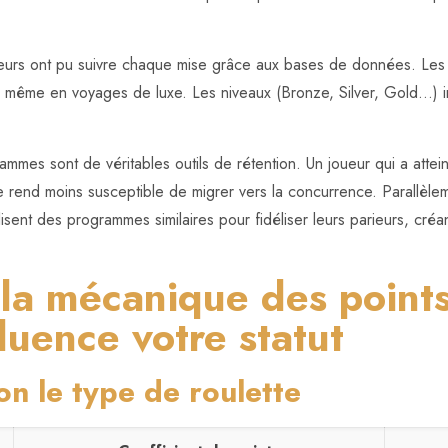
eurs ont pu suivre chaque mise grâce aux bases de données. Les p
ou même en voyages de luxe. Les niveaux (Bronze, Silver, Gold…) 
mes sont de véritables outils de rétention. Un joueur qui a atteint
e rend moins susceptible de migrer vers la concurrence. Parallèlem
ilisent des programmes similaires pour fidéliser leurs parieurs, cré
la mécanique des point
luence votre statut
on le type de roulette