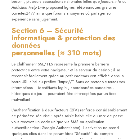
besoin , plusieurs associations nationales telles que
Joueurs.info
ou
Addiction Help Line
proposent lignes téléphoniques gratuites
ouvertes24/7 ainsi que forums anonymes où partager son
expérience sans jugement.
Section 6 – Sécurité
informatique & protection des
données
personnelles (≈ 310 mots)
Le chiffrement SSL/TLS représente la première barrière
protectrice entre votre navigateur et le serveur du casino ; il se
reconnaît facilement grâce au petit cadenas vert affiché dans la
barre URL ainsi au préfixe “https://”. Sans ce protocole toutes vos
informations – identifiants login , coordonnées bancaires ,
historiques de jeu – pourraient être interceptées par un tiers
malveillant .
L’authentification à deux facteurs (2FA) renforce considérablement
ce périmètre sécurisé : après saisie habituelle du mot‑de‑passe
vous recevez un code unique via SMS ou application
authentificatrice (Google Authenticator). L’activation ne prend
quelques clics dans les paramètres “Sécurité” du compte