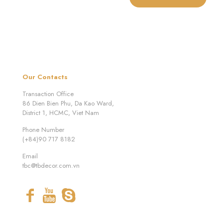
Our Contacts
Transaction Office
86 Dien Bien Phu, Da Kao Ward,
District 1, HCMC, Viet Nam
Phone Number
(+84)90 717 8182
Email
tbc@tbdecor.com.vn