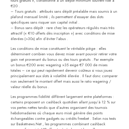
tours gratuits », conditionné à un dépôt minimum souvent fixé à
€20 .
– Tours gratuits : attribués sans dépôt préalable mais soumis à un
plafond mensuel limité ; ils permettent d’essayer des slots
spécifiques sans risquer son capital initial .
– Bonus sans dépôt : rare chez les opérateurs régulés mais très
attractif (« €10 offerts dès inscription ») avec conditions de mise
élevées (>30x) afin d’éviter l’abus .
Les conditions de mise constituent le véritable piège : elles
déterminent combien vous devez miser avant pouvoir retirer votre
gain net provenant du bonus ou des tours gratuits . Par exemple
un bonus €200 avec wagering ×35 exige €7 000 de mises
totales – ce qui peut rapidement devenir coûteux si vous jouez
principalement aux slots à volatilité élevée . Il faut donc comparer
non seulement le montant offert mais aussi le ratio wagering /
valeur réelle du bonus .
Les programmes fidélité diffèrent largement entre plateformes :
certains proposent un cashback quotidien allant jusqu’à 12 % sur
vos pertes nettes tandis que d’autres organisent des tournois
hebdomadaires où chaque euro misé génère des points
échangeables contre gadgets ou crédits freebet . Selon nos tests
sur Basketnews.Net , les programmes combinant cashback