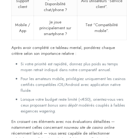
Support
Avis utilisateurs “Service
Disponibilité
client
client”.
chat/phone ?
Je joue
Mobile /
Test “Compatibilité
principalement sur
App
mobile”.
smartphone ?
Après avoir complété ce tableau mental, pondérez chaque
critère selon son importance relative :
Si votre priorité est rapidité, donnez plus poids au temps
moyen retrait indiqué dans notre comparatif annuel.
Pour les amateurs mobile, privilégiez uniquement les casinos
certifiés compatibles iOS/Android avec application native
fluide.
Lorsque votre budget reste limité (<€50), orientez-vous vers
ceux proposant
bonus sans dépôt
modérés couplés à faibles
exigences
wagering
.
En croisant ces éléments avec nos évaluations détaillées —
notamment celles concernant
nouveau site de casino online
récemment lancé — vous serez capable de sélectionner