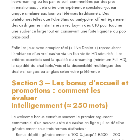
live‑streaming où les parties sont commentées par des pros
internationaux ; cela crée une expérience spectateur‑joueur
unique similaire aux tournois télévisés traditionnels. Des
plateformes telles que PokerStars ou partypoker offrent également
des cash games instantanés avec buy‑in dès €10 pour toucher
une audience large tout en conservant une forte liquidité du pool
prize‑pool .
Enfin les jeux avec croupier réel (« Live Dealer ») reproduisent
l’ambiance d’un vrai casino via un flux vidéo HD sécurisé . Les
critères essentiels sont la qualité du streaming (minimum Full HD),
la rapidité du chat texte/voix et la disponibilité multilingue des
dealers français ou anglais selon votre préférence.
Section 3 – Les bonus d’accueil et
promotions : comment les
évaluer
intelligemment (≈ 250 mots)
Le welcome bonus constitue souvent le premier argument
commercial d’un nouveau site de casino en ligne ; il se décline
généralement sous trois formes distinctes :
– Bonus dépôt : généralement « 100 % jusqu’à €500 + 200