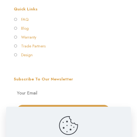
Quick Links
○
FAQ
○
Blog
○
Warranty
○
Trade Partners
○
Design
Subscribe To Our Newsletter
Subscribe to receive inspiration, ideas, and news in
your inbox.