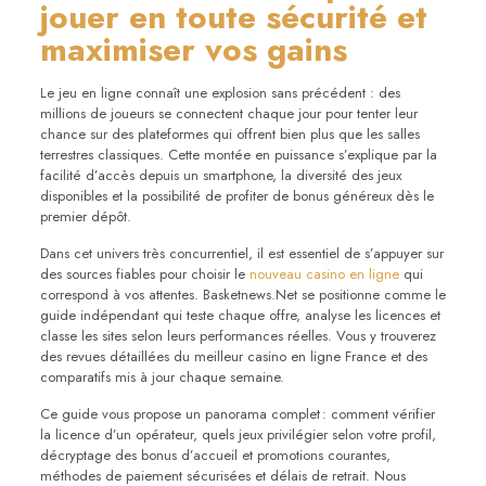
jouer en toute sécurité et
maximiser vos gains
Le jeu en ligne connaît une explosion sans précédent : des
millions de joueurs se connectent chaque jour pour tenter leur
chance sur des plateformes qui offrent bien plus que les salles
terrestres classiques. Cette montée en puissance s’explique par la
facilité d’accès depuis un smartphone, la diversité des jeux
disponibles et la possibilité de profiter de bonus généreux dès le
premier dépôt.
Dans cet univers très concurrentiel, il est essentiel de s’appuyer sur
des sources fiables pour choisir le
nouveau casino en ligne
qui
correspond à vos attentes. Basketnews.Net se positionne comme le
guide indépendant qui teste chaque offre, analyse les licences et
classe les sites selon leurs performances réelles. Vous y trouverez
des revues détaillées du meilleur casino en ligne France et des
comparatifs mis à jour chaque semaine.
Ce guide vous propose un panorama complet : comment vérifier
la licence d’un opérateur, quels jeux privilégier selon votre profil,
décryptage des bonus d’accueil et promotions courantes,
méthodes de paiement sécurisées et délais de retrait. Nous