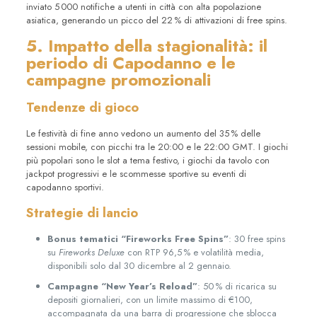
inviato 5 000 notifiche a utenti in città con alta popolazione
asiatica, generando un picco del 22 % di attivazioni di free spins.
5. Impatto della stagionalità: il
periodo di Capodanno e le
campagne promozionali
Tendenze di gioco
Le festività di fine anno vedono un aumento del 35 % delle
sessioni mobile, con picchi tra le 20:00 e le 22:00 GMT. I giochi
più popolari sono le slot a tema festivo, i giochi da tavolo con
jackpot progressivi e le scommesse sportive su eventi di
capodanno sportivi.
Strategie di lancio
Bonus tematici “Fireworks Free Spins”
: 30 free spins
su
Fireworks Deluxe
con RTP 96,5 % e volatilità media,
disponibili solo dal 30 dicembre al 2 gennaio.
Campagne “New Year’s Reload”
: 50 % di ricarica su
depositi giornalieri, con un limite massimo di €100,
accompagnata da una barra di progressione che sblocca