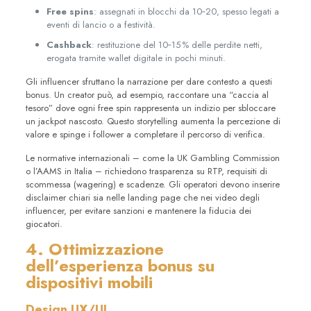
Free spins
: assegnati in blocchi da 10‑20, spesso legati a
eventi di lancio o a festività.
Cashback
: restituzione del 10‑15 % delle perdite netti,
erogata tramite wallet digitale in pochi minuti.
Gli influencer sfruttano la narrazione per dare contesto a questi
bonus. Un creator può, ad esempio, raccontare una “caccia al
tesoro” dove ogni free spin rappresenta un indizio per sbloccare
un jackpot nascosto. Questo storytelling aumenta la percezione di
valore e spinge i follower a completare il percorso di verifica.
Le normative internazionali – come la UK Gambling Commission
o l’AAMS in Italia – richiedono trasparenza su RTP, requisiti di
scommessa (wagering) e scadenze. Gli operatori devono inserire
disclaimer chiari sia nelle landing page che nei video degli
influencer, per evitare sanzioni e mantenere la fiducia dei
giocatori.
4. Ottimizzazione
dell’esperienza bonus su
dispositivi mobili
Design UX/UI