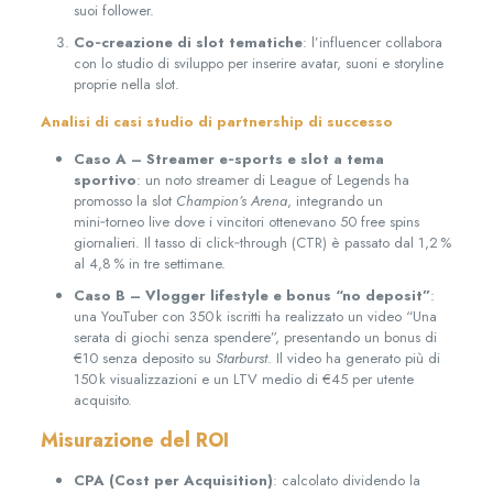
suoi follower.
Co‑creazione di slot tematiche
: l’influencer collabora
con lo studio di sviluppo per inserire avatar, suoni e storyline
proprie nella slot.
Analisi di casi studio di partnership di successo
Caso A – Streamer e‑sports e slot a tema
sportivo
: un noto streamer di League of Legends ha
promosso la slot
Champion’s Arena
, integrando un
mini‑torneo live dove i vincitori ottenevano 50 free spins
giornalieri. Il tasso di click‑through (CTR) è passato dal 1,2 %
al 4,8 % in tre settimane.
Caso B – Vlogger lifestyle e bonus “no deposit”
:
una YouTuber con 350 k iscritti ha realizzato un video “Una
serata di giochi senza spendere”, presentando un bonus di
€10 senza deposito su
Starburst
. Il video ha generato più di
150 k visualizzazioni e un LTV medio di €45 per utente
acquisito.
Misurazione del ROI
CPA (Cost per Acquisition)
: calcolato dividendo la