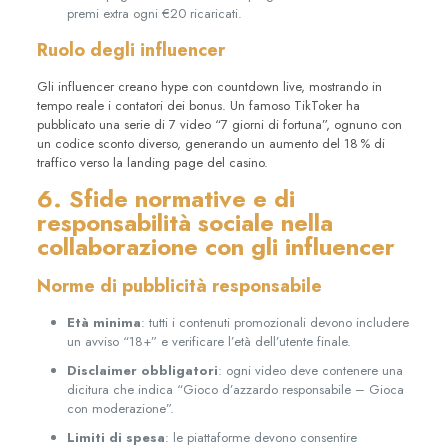
premi extra ogni €20 ricaricati.
Ruolo degli influencer
Gli influencer creano hype con countdown live, mostrando in
tempo reale i contatori dei bonus. Un famoso TikToker ha
pubblicato una serie di 7 video “7 giorni di fortuna”, ognuno con
un codice sconto diverso, generando un aumento del 18 % di
traffico verso la landing page del casino.
6. Sfide normative e di
responsabilità sociale nella
collaborazione con gli influencer
Norme di pubblicità responsabile
Età minima
: tutti i contenuti promozionali devono includere
un avviso “18+” e verificare l’età dell’utente finale.
Disclaimer obbligatori
: ogni video deve contenere una
dicitura che indica “Gioco d’azzardo responsabile – Gioca
con moderazione”.
Limiti di spesa
: le piattaforme devono consentire