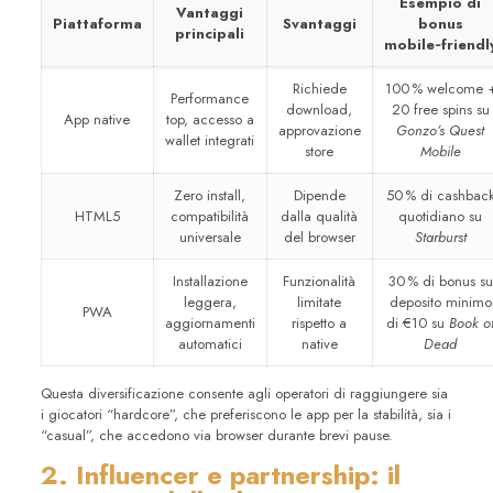
Esempio di
Vantaggi
Piattaforma
Svantaggi
bonus
principali
mobile‑friendl
Richiede
100 % welcome 
Performance
download,
20 free spins su
App native
top, accesso a
approvazione
Gonzo’s Quest
wallet integrati
store
Mobile
Zero install,
Dipende
50 % di cashbac
HTML5
compatibilità
dalla qualità
quotidiano su
universale
del browser
Starburst
Installazione
Funzionalità
30 % di bonus su
leggera,
limitate
deposito minimo
PWA
aggiornamenti
rispetto a
di €10 su
Book o
automatici
native
Dead
Questa diversificazione consente agli operatori di raggiungere sia
i giocatori “hardcore”, che preferiscono le app per la stabilità, sia i
“casual”, che accedono via browser durante brevi pause.
2. Influencer e partnership: il