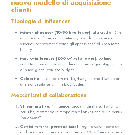
nuovo modello di acquisizione
clienti
Tipologie di influencer
Micro‑influencer (10‑50 k follower)
: alta credibilità in
nicchie specifiche, costi contenuti, tassi di conversione
superiori per segmenti come gli appassionati di slot a tema
fantasy.
Macro‑influencer (200 k‑1 M follower)
: portano
visibilità di massa, ideali per lanci di campagne stagionali o
di nuovi giochi con alto budget.
Celebrità
: usate per eventi “big‑bang”, come il lancio di
una slot basata su un film blockbuster.
Meccanismi di collaborazione
Streaming live
: l’influencer gioca in diretta su Twitch o
YouTube, mostrando in tempo reale l’attivazione di un bonus
“no deposit”.
Codici referral personalizzati
: ogni creator riceve un
codice univoco che sblocca un extra 10 % di free spins per i