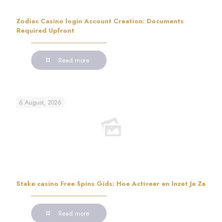
Zodiac Casino login Account Creation: Documents
Required Upfront
Read more
6 August, 2026
Stake casino Free Spins Gids: Hoe Activeer en Inzet Je Ze
Read more