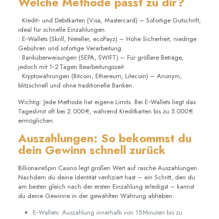
Welche Methode passt zu dir?
• Kredit‑ und Debitkarten (Visa, Mastercard) – Sofortige Gutschrift,
ideal für schnelle Einzahlungen.
• E‑Wallets (Skrill, Neteller, ecoPayz) – Hohe Sicherheit, niedrige
Gebühren und sofortige Verarbeitung.
• Banküberweisungen (SEPA, SWIFT) – Für größere Beträge,
jedoch mit 1‑2 Tagen Bearbeitungszeit.
• Kryptowährungen (Bitcoin, Ethereum, Litecoin) – Anonym,
blitzschnell und ohne traditionelle Banken.
Wichtig: Jede Methode hat eigene Limits. Bei E‑Wallets liegt das
Tageslimit oft bei 2.000 €, während Kreditkarten bis zu 5.000 €
ermöglichen.
Auszahlungen: So bekommst du
dein Gewinn schnell zurück
BillionaireSpin Casino legt großen Wert auf rasche Auszahlungen.
Nachdem du deine Identität verifiziert hast – ein Schritt, den du
am besten gleich nach der ersten Einzahlung erledigst – kannst
du deine Gewinne in der gewählten Währung abheben.
E‑Wallets: Auszahlung innerhalb von 15 Minuten bis zu