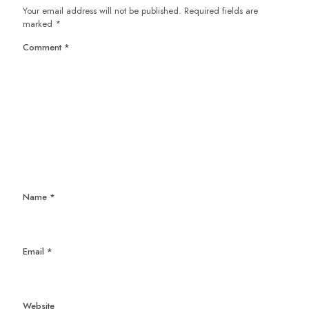
Your email address will not be published.
Required fields are
marked
*
Comment
*
Name
*
Email
*
Website