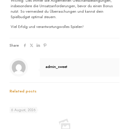
Wichtig: Lies immer die Allgemeinen Geschäftsbedingungen,
insbesondere die Umsatzanforderungen, bevor du einen Bonus
nutzt. So vermeidest du Überraschungen und kannst dein
Spielbudget optimal steuern.
Viel Erfolg und verantwortungsvolles Spielen!
Share
admin_sweet
Related posts
6 August, 2026