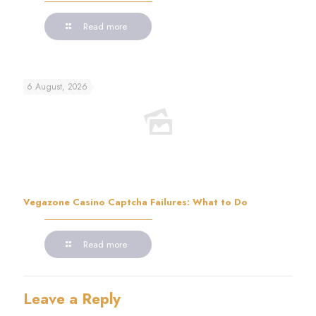
Read more
6 August, 2026
Vegazone Casino Captcha Failures: What to Do
Read more
Leave a Reply