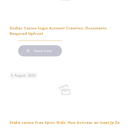
Zodiac Casino login Account Creation: Documents
Required Upfront
Read more
6 August, 2026
Stake casino Free Spins Gids: Hoe Activeer en Inzet Je Ze