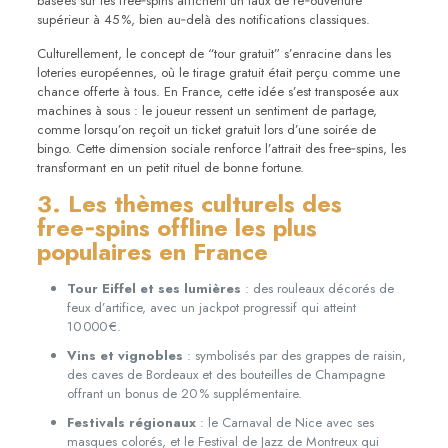
basées sur les free‑spins affichent un taux de ré‑ouverture
supérieur à 45 %, bien au‑delà des notifications classiques.
Culturellement, le concept de “tour gratuit” s’enracine dans les
loteries européennes, où le tirage gratuit était perçu comme une
chance offerte à tous. En France, cette idée s’est transposée aux
machines à sous : le joueur ressent un sentiment de partage,
comme lorsqu’on reçoit un ticket gratuit lors d’une soirée de
bingo. Cette dimension sociale renforce l’attrait des free‑spins, les
transformant en un petit rituel de bonne fortune.
3. Les thèmes culturels des
free‑spins offline les plus
populaires en France
Tour Eiffel et ses lumières
: des rouleaux décorés de
feux d’artifice, avec un jackpot progressif qui atteint
10 000 €.
Vins et vignobles
: symbolisés par des grappes de raisin,
des caves de Bordeaux et des bouteilles de Champagne
offrant un bonus de 20 % supplémentaire.
Festivals régionaux
: le Carnaval de Nice avec ses
masques colorés, et le Festival de Jazz de Montreux qui