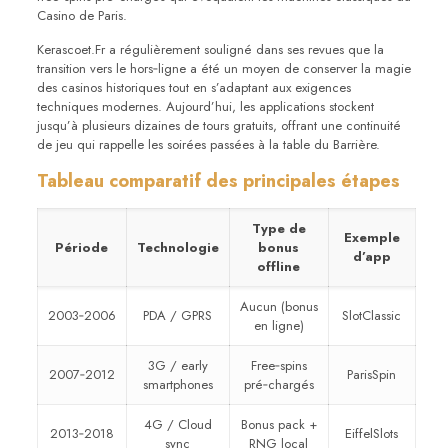
Casino de Paris.
Kerascoet.Fr a régulièrement souligné dans ses revues que la
transition vers le hors‑ligne a été un moyen de conserver la magie
des casinos historiques tout en s’adaptant aux exigences
techniques modernes. Aujourd’hui, les applications stockent
jusqu’à plusieurs dizaines de tours gratuits, offrant une continuité
de jeu qui rappelle les soirées passées à la table du Barrière.
Tableau comparatif des principales étapes
Type de
Exemple
Période
Technologie
bonus
d’app
offline
Aucun (bonus
2003‑2006
PDA / GPRS
SlotClassic
en ligne)
3G / early
Free‑spins
2007‑2012
ParisSpin
smartphones
pré‑chargés
4G / Cloud
Bonus pack +
2013‑2018
EiffelSlots
sync
RNG local