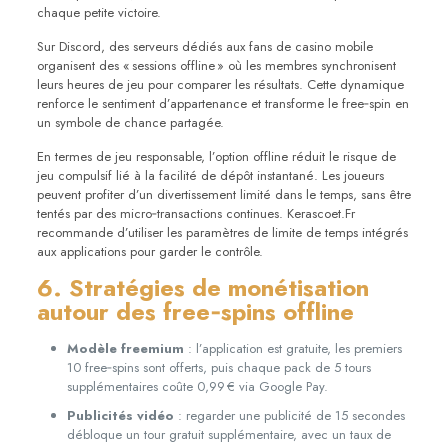
chaque petite victoire.
Sur Discord, des serveurs dédiés aux fans de casino mobile
organisent des « sessions offline » où les membres synchronisent
leurs heures de jeu pour comparer les résultats. Cette dynamique
renforce le sentiment d’appartenance et transforme le free‑spin en
un symbole de chance partagée.
En termes de jeu responsable, l’option offline réduit le risque de
jeu compulsif lié à la facilité de dépôt instantané. Les joueurs
peuvent profiter d’un divertissement limité dans le temps, sans être
tentés par des micro‑transactions continues. Kerascoet.Fr
recommande d’utiliser les paramètres de limite de temps intégrés
aux applications pour garder le contrôle.
6. Stratégies de monétisation
autour des free‑spins offline
Modèle freemium
: l’application est gratuite, les premiers
10 free‑spins sont offerts, puis chaque pack de 5 tours
supplémentaires coûte 0,99 € via Google Pay.
Publicités vidéo
: regarder une publicité de 15 secondes
débloque un tour gratuit supplémentaire, avec un taux de