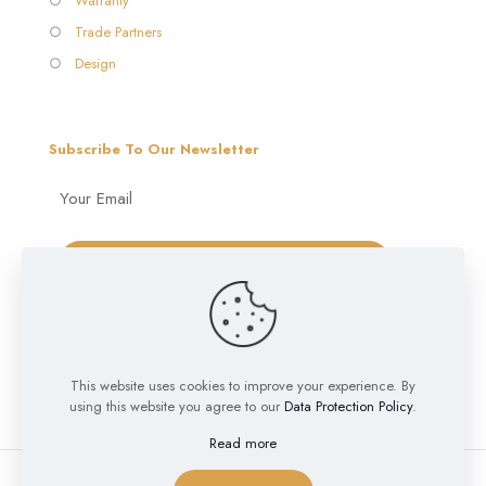
○
Warranty
○
Trade Partners
○
Design
Subscribe To Our Newsletter
Subscribe to receive inspiration, ideas, and news in
your inbox.
This website uses cookies to improve your experience. By
using this website you agree to our
Data Protection Policy
.
Read more