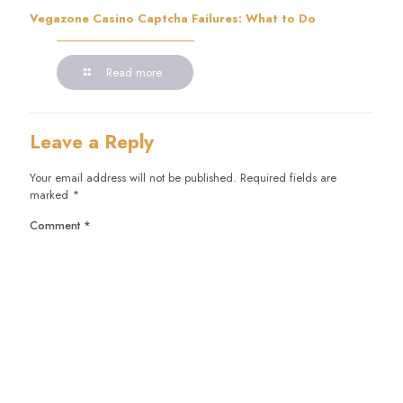
Vegazone Casino Captcha Failures: What to Do
Read more
Leave a Reply
Your email address will not be published.
Required fields are
marked
*
Comment
*