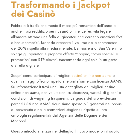
Trasformando i Jackpot
dei Casinò
Febbraio è tradizionalmente il mese più romantico dell’anno e
anche il più redditizio per i casinò online. Le festività legate
all’amore attirano una folla di giocatori che cercano emozioni forti
e bonus tematici, facendo crescere il volume delle scommesse
del 20 % rispetto alla media mensile. L’atmosfera di San Valentino
spinge gli operatori a proporre offerte “coppia”, tornei speciali e
promozioni con RTP elevati, trasformando ogni spin in un gesto
d’affetto digitale.
Scopri come partecipare ai migliori
casinò online non aams
e
quali vantaggi offrono rispetto alle piattaforme con licenza AAMS.
Su Informazione.It trovi una lista dettagliata dei migliori casinò
online non aams, con valutazioni su sicurezza, varietà di giochi e
condizioni di wagering trasparenti. La guida del sito evidenzia
perché i Siti non AAMS sicuri siano spesso più generosi nei bonus
di benvenuto e nelle promozioni stagionali rispetto ai loro
omologhi regolamentati dall’Agenzia delle Dogane e dei
Monopoli.
Questo articolo analizza nel dettaglio il nuovo modello introdotto