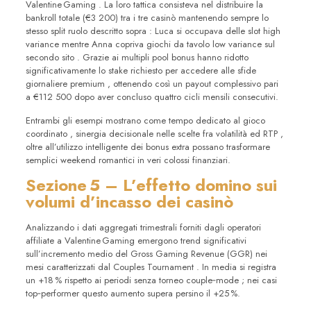
Valentine Gaming . La loro tattica consisteva nel distribuire la
bankroll totale (€3 200) tra i tre casinò mantenendo sempre lo
stesso split ruolo descritto sopra : Luca si occupava delle slot high
variance mentre Anna copriva giochi da tavolo low variance sul
secondo sito . Grazie ai multipli pool bonus hanno ridotto
significativamente lo stake richiesto per accedere alle sfide
giornaliere premium , ottenendo così un payout complessivo pari
a €112 500 dopo aver concluso quattro cicli mensili consecutivi.​
Entrambi gli esempi mostrano come tempo dedicato al gioco
coordinato , sinergia decisionale nelle scelte fra volatilità ed RTP ,
oltre all’utilizzo intelligente dei bonus extra possano trasformare
semplici weekend romantici in veri colossi finanziari.
Sezione 5 – L’effetto domino sui
volumi d’incasso dei casinò
Analizzando i dati aggregati trimestrali forniti dagli operatori
affiliate a Valentine Gaming emergono trend significativi
sull’incremento medio del Gross Gaming Revenue (GGR) nei
mesi caratterizzati dal Couples Tournament . In media si registra
un +18 % rispetto ai periodi senza torneo couple‑mode ; nei casi
top‑performer questo aumento supera persino il +25 %.