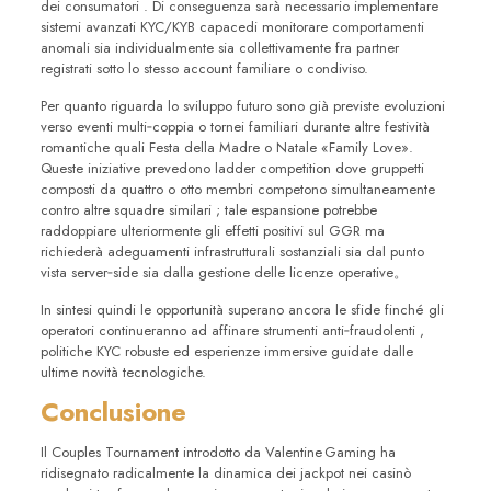
dei consumatori . Di conseguenza sarà necessario implementare
sistemi avanzati KYC/KYB capacedi monitorare comportamenti
anomali sia individualmente sia collettivamente fra partner
registrati sotto lo stesso account familiare o condiviso​.
Per quanto riguarda lo sviluppo futuro sono già previste evoluzioni
verso eventi multi‑coppia o tornei familiari durante altre festività
romantiche quali Festa della Madre o Natale «Family Love».
Queste iniziative prevedono ladder competition dove gruppetti
composti da quattro o otto membri competono simultaneamente
contro altre squadre similari ; tale espansione potrebbe
raddoppiare ulteriormente gli effetti positivi sul GGR ma
richiederà adeguamenti infrastrutturali sostanziali sia dal punto
vista server‑side sia dalla gestione delle licenze operative​。
In sintesi quindi le opportunità superano ancora le sfide finché gli
operatori continueranno ad affinare strumenti anti‐fraudolenti ,
politiche KYC robuste ed esperienze immersive guidate dalle
ultime novità tecnologiche.
Conclusione
Il Couples Tournament introdotto da Valentine Gaming ha
ridisegnato radicalmente la dinamica dei jackpot nei casinò