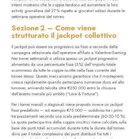
interni mostrano che le coppie tendono ad aumentare la loro
activity giornaliera del 27 % rispetto ai giocatori solitari durante le
settimane operative del torneo.
Sezione 2 – Come viene
strutturato il jackpot collettivo
Il jackpot può essere sia progressivo sia fisso a seconda della
campagna selezionata dall’operatore affiliato a Valentine Gaming.
Nei tornei settimanali si utilizza spesso un jackpot progressivo
alimentato da una percentuale fissa (5 %) dell’importo totale
scommesso da tutte le coppie iscritte nella fase corrente del
torneo stesso. Questo meccanismo garantisce che il montepremi
cresca rapidamente quando partecipano numerose duos ad alto
turnover, arrivando talvolta oltre €250 000 entro la chiusura
dell’evento mensile più ambito (“Love & Fortune”).
Per i tornei mensili o stagionali viene proposto invece un jackpot
fisso predefinito — ad esempio €75 000 — suddiviso tra i primi
tre piazzamenti secondo una scala predeterminata (60‑30‑10 %).
La quota partecipa‑tiva delle coppie vincitrici viene calcolata sulla
base dei punti totali accumulati durante tutta la durata del torneo
divisi per il totale complessivo dei punti distribuiti fra tutti i