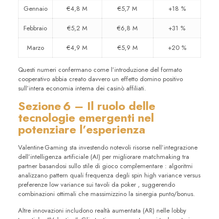
Gennaio
€4,8 M
€5,7 M
+18 %
Febbraio
€5,2 M
€6,8 M
+31 %
Marzo
€4,9 M
€5,9 M
+20 %
Questi numeri confermano come l’introduzione del formato
cooperativo abbia creato davvero un effetto domino positivo
sull’intera economia interna dei casinò affiliati.
Sezione 6 – Il ruolo delle
tecnologie emergenti nel
potenziare l’esperienza
Valentine Gaming sta investendo notevoli risorse nell’integrazione
dell’intelligenza artificiale (AI) per migliorare matchmaking tra
partner basandosi sullo stile di gioco complementare : algoritmi
analizzano pattern quali frequenza degli spin high variance versus
preferenze low variance sui tavoli da poker , suggerendo
combinazioni ottimali che massimizzino la sinergia punto/bonus​.
Altre innovazioni includono realtà aumentata (AR) nelle lobby