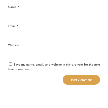
Name
*
Email
*
Website
Save my name, email, and website in this browser for the next
time I comment.