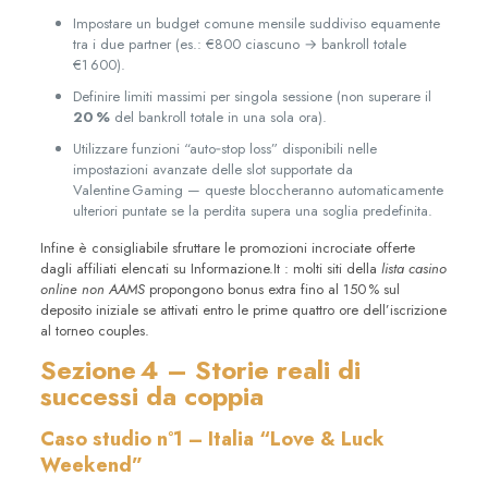
Impostare un budget comune mensile suddiviso equamente
tra i due partner (es.: €800 ciascuno → bankroll totale
€1 600).
Definire limiti massimi per singola sessione (non superare il
20 %
del bankroll totale in una sola ora).
Utilizzare funzioni “auto‑stop loss” disponibili nelle
impostazioni avanzate delle slot supportate da
Valentine Gaming​ — queste bloccheranno automaticamente
ulteriori puntate se la perdita supera una soglia predefinita.​
Infine è consigliabile sfruttare le promozioni incrociate offerte
dagli affiliati elencati su Informazione.It : molti siti della
lista casino
online non AAMS
propongono bonus extra fino al 150 % sul
deposito iniziale se attivati entro le prime quattro ore dell’iscrizione
al torneo couples.
Sezione 4 – Storie reali di
successi da coppia
Caso studio n°1 – Italia “Love & Luck
Weekend”