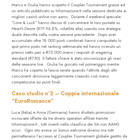
Marco e Giulia hanno scoperto il Couples Tournament grazie ad
un articolo pubblicato su Informazione.It nella sezione dedicata ai
migliori casinò online non aams . Durante il weekend speciale
“Love & Luck” hanno deciso di concentrare le loro puntate su
Heart’s Desire
(RTP 96,8%, volatilità alta) usando una strategia
duale descritta nella nostra sezione precedente . Dopo aver
accumulato oltre 18 000 punti combinati hanno conquistato lo
spot primo posto nel ranking settimanale ed hanno ricevuto un
premio netto pari a €75 000 meno i requisiti di wagering
standard (€750). Il fattore chiave è stato sincronizzare gli orari
delle sessione live : Giulia ha giocato nel pomeriggio mentre
Marco ha coperto la fascia serale quando l’attività degli altri
concorrenti diminuiva leggermente creando così meno
competizione sui punti finali.​
Caso studio n°2 – Coppia internazionale
“EuroRomance”
Luca (Italia) e Anna (Germania) hanno sfruttato promozioni
incrociate offerte da tre diversi operatori affiliati tramite
Informazione.It , tutti inseriti nella classifica dei Siti non AAMS
sicuri . Ogni sito aveva un bonus welcome diverso ma tutti
permettevano l’accesso al Couples Tournament globale gestito da