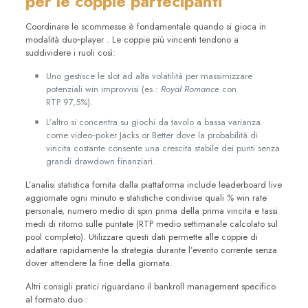
per le coppie partecipanti
Coordinare le scommesse è fondamentale quando si gioca in
modalità duo‑player . Le coppie più vincenti tendono a
suddividere i ruoli così:
Uno gestisce le slot ad alta volatilità per massimizzare
potenziali win improvvisi (es.:
Royal Romance
con
RTP 97,5%).
L’altro si concentra su giochi da tavolo a bassa varianza
come video‑poker Jacks or Better dove la probabilità di
vincita costante consente una crescita stabile dei punti senza
grandi drawdown finanziari.​
L’analisi statistica fornita dalla piattaforma include leaderboard live
aggiornate ogni minuto e statistiche condivise quali % win rate
personale, numero medio di spin prima della prima vincita e tassi
medi di ritorno sulle puntate (RTP medio settimanale calcolato sul
pool completo). Utilizzare questi dati permette alle coppie di
adattare rapidamente la strategia durante l’evento corrente senza
dover attendere la fine della giornata.​
Altri consigli pratici riguardano il bankroll management specifico
al formato duo :