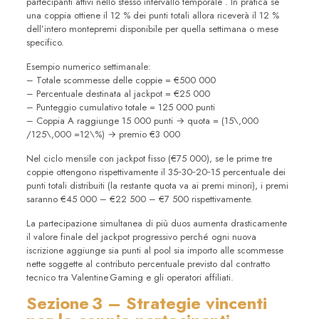
partecipanti attivi nello stesso intervallo temporale . In pratica se
una coppia ottiene il 12 % dei punti totali allora riceverà il 12 %
dell’intero montepremi disponibile per quella settimana o mese
specifico.​
Esempio numerico settimanale:
– Totale scommesse delle coppie = €500 000
– Percentuale destinata al jackpot = €25 000
– Punteggio cumulativo totale = 125 000 punti
– Coppia A raggiunge 15 000 punti → quota = (15\,000
/125\,000 =12\%) → premio €3 000
Nel ciclo mensile con jackpot fisso (€75 000), se le prime tre
coppie ottengono rispettivamente il 35‑30‑20‑15 percentuale dei
punti totali distribuiti (la restante quota va ai premi minori), i premi
saranno €45 000 – €22 500 – €7 500 rispettivamente.​
La partecipazione simultanea di più duos aumenta drasticamente
il valore finale del jackpot progressivo perché ogni nuova
iscrizione aggiunge sia punti al pool sia importo alle scommesse
nette soggette al contributo percentuale previsto dal contratto
tecnico tra Valentine Gaming e gli operatori affiliati.
Sezione 3 – Strategie vincenti