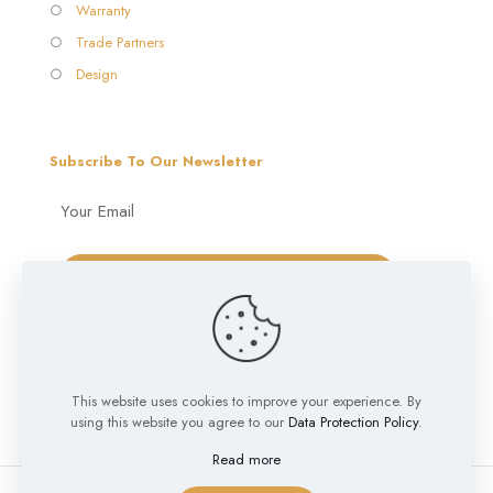
○
Warranty
○
Trade Partners
○
Design
Subscribe To Our Newsletter
Subscribe to receive inspiration, ideas, and news in
your inbox.
This website uses cookies to improve your experience. By
using this website you agree to our
Data Protection Policy
.
Read more