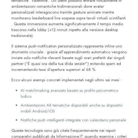
tematiche “Valentine”. Gli utenti possono entrare virtualmente in
ambientazioni romantiche tridimensionali dove avatar
personalizzati interagiscono tramite gesture animate mentre
monitorano leaderboard live sospese sopra tavoli virtuali scintillanti
. Questa immersione aumenta significativamente il tempo medio
trascorso nella lobby (+12 minuti rispetto alla versione desktop
tradizionale).
Il sistema push‑notification personalizzato rappresenta infine uno
strumento cruciale : grazie all’apprendimento automatico vengono
inviate solo notifiche rilevanti basate sugli orari preferiti dai singoli
partner (“È quasi ora della tua sfida serale!”) evitando spam ed
incrementando tassi d’apertura superiori al 68 %​.
Ecco alcuni esempi concreti implementati negli ultimi sei mesi :
AI matchmaking avanzato basato su profilo psicometrico
ludico
Ambientazioni AR tematiche disponibili anche su dispositivi
mobili Android/iOS
Notifiche push intelligenti integrate con calendario personale
Queste tecnologie sono già citate frequentemente nei report
comparativi pubblicati da Informazione.IT quando esamina i criteri