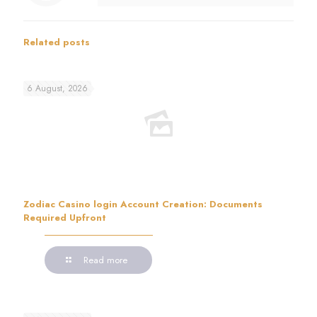
Related posts
6 August, 2026
Zodiac Casino login Account Creation: Documents
Required Upfront
Read more