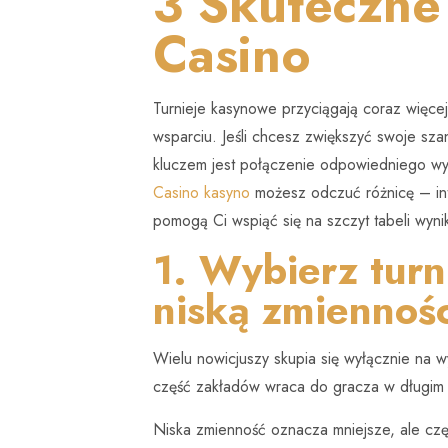
3 Skuteczne 
Casino
Turnieje kasynowe przyciągają coraz więcej g
wsparciu. Jeśli chcesz zwiększyć swoje sza
kluczem jest połączenie odpowiedniego wyb
Casino kasyno
możesz odczuć różnicę – intui
pomogą Ci wspiąć się na szczyt tabeli wyni
1. Wybierz turn
niską zmiennoś
Wielu nowicjuszy skupia się wyłącznie na 
część zakładów wraca do gracza w długim o
Niska zmienność oznacza mniejsze, ale czę