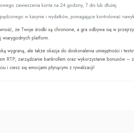
wego zawieszenia konta na 24 godziny, 7 dni lub dłużej.
spędzonego w kasynie i wydatków, pomagające kontrolować nawyk
ewność, że Twoje środki są chronione, a gra odbywa się w przejrz
 wiarygodnych platform.
oką wygraną, ale także okazja do doskonalenia umiejętności i testo
ątem RTP, zarządzanie bankrollem oraz wykorzystanie bonusów – z
u i ciesz się emocjami płynącymi z rywalizacji!