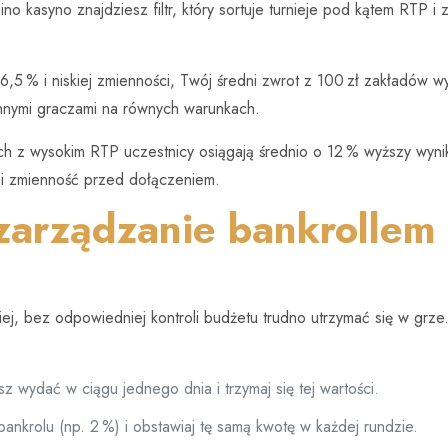
ino kasyno znajdziesz filtr, który sortuje turnieje pod kątem RTP
6,5 % i niskiej zmienności, Twój średni zwrot z 100 zł zakładów w
innymi graczami na równych warunkach.
ach z wysokim RTP uczestnicy osiągają średnio o 12 % wyższy wyni
 i zmienność przed dołączeniem.
zarządzanie bankrollem
rniej, bez odpowiedniej kontroli budżetu trudno utrzymać się w grz
esz wydać w ciągu jednego dnia i trzymaj się tej wartości.
bankrolu (np. 2 %) i obstawiaj tę samą kwotę w każdej rundzie.