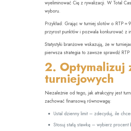
wyeliminować Cię z rywalizacji. W Total Cas
wyboru.
Przykład: Grając w turniej slotów o RTP = 9
przyrost punktów i pozwala konkurować z 
Statystyki branżowe wskazują, że w turniej
pierwsza strategia to zawsze sprawdź RTP
2. Optymalizuj 
turniejowych
Niezależnie od tego, jak atrakcyjny jest tu
zachować finansową równowagę:
Ustal dzienny limit – zdecyduj, ile chc
Stosuj stałą stawkę – wybierz procent 