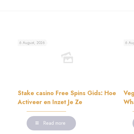
6 August, 2026
6 Au
Stake casino Free Spins Gids: Hoe
Veg
Activeer en Inzet Je Ze
Wha
Read more