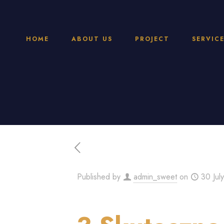
HOME
ABOUT US
PROJECT
SERVIC
Published by
admin_sweet
on
30 Jul