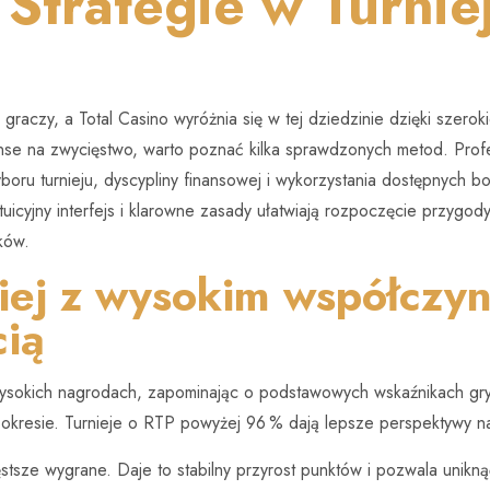
Strategie w Turniej
raczy, a Total Casino wyróżnia się w tej dziedzinie dzięki szeroki
nse na zwycięstwo, warto poznać kilka sprawdzonych metod. Profe
oru turnieju, dyscypliny finansowej i wykorzystania dostępnych b
cyjny interfejs i klarowne zasady ułatwiają rozpoczęcie przygody. 
ków.
iej z wysokim współczy
cią
wysokich nagrodach, zapominając o podstawowych wskaźnikach gry. 
kresie. Turnieje o RTP powyżej 96 % dają lepsze perspektywy na
stsze wygrane. Daje to stabilny przyrost punktów i pozwala unik