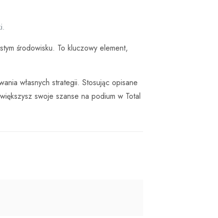
i.
ystym środowisku. To kluczowy element,
wania własnych strategii. Stosując opisane
większysz swoje szanse na podium w Total