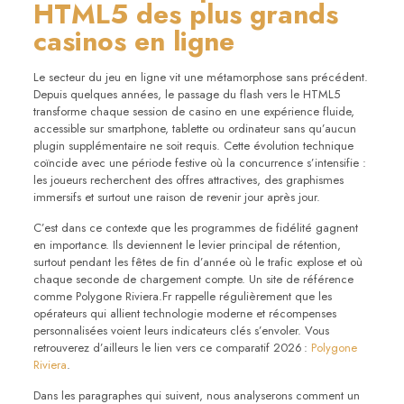
HTML5 des plus grands
casinos en ligne
Le secteur du jeu en ligne vit une métamorphose sans précédent.
Depuis quelques années, le passage du flash vers le HTML5
transforme chaque session de casino en une expérience fluide,
accessible sur smartphone, tablette ou ordinateur sans qu’aucun
plugin supplémentaire ne soit requis. Cette évolution technique
coïncide avec une période festive où la concurrence s’intensifie :
les joueurs recherchent des offres attractives, des graphismes
immersifs et surtout une raison de revenir jour après jour.
C’est dans ce contexte que les programmes de fidélité gagnent
en importance. Ils deviennent le levier principal de rétention,
surtout pendant les fêtes de fin d’année où le trafic explose et où
chaque seconde de chargement compte. Un site de référence
comme Polygone Riviera.Fr rappelle régulièrement que les
opérateurs qui allient technologie moderne et récompenses
personnalisées voient leurs indicateurs clés s’envoler. Vous
retrouverez d’ailleurs le lien vers ce comparatif 2026 :
Polygone
Riviera
.
Dans les paragraphes qui suivent, nous analyserons comment un