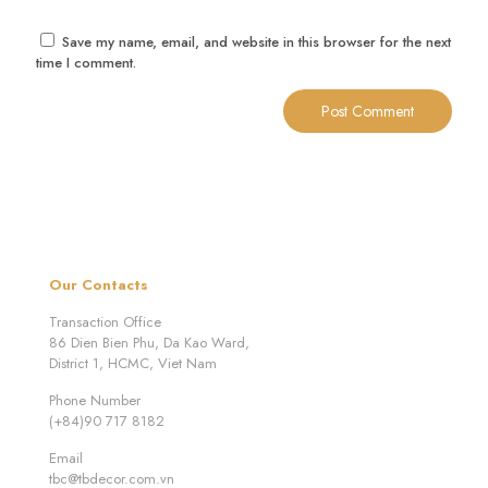
Save my name, email, and website in this browser for the next
time I comment.
Our Contacts
Transaction Office
86 Dien Bien Phu, Da Kao Ward,
District 1, HCMC, Viet Nam
Phone Number
(+84)90 717 8182
Email
tbc@tbdecor.com.vn