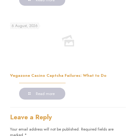
6 August, 2026
Vegazone Casino Captcha Failures: What to Do
Read more
Leave a Reply
Your email address will not be published.
Required fields are
marked
*