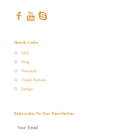
Quick Links
○
FAQ
○
Blog
○
Warranty
○
Trade Partners
○
Design
Subscribe To Our Newsletter