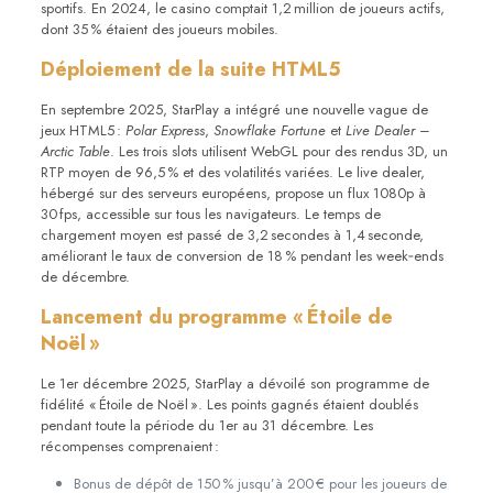
sportifs. En 2024, le casino comptait 1,2 million de joueurs actifs,
dont 35 % étaient des joueurs mobiles.
Déploiement de la suite HTML5
En septembre 2025, StarPlay a intégré une nouvelle vague de
jeux HTML5 :
Polar Express
,
Snowflake Fortune
et
Live Dealer –
Arctic Table
. Les trois slots utilisent WebGL pour des rendus 3D, un
RTP moyen de 96,5 % et des volatilités variées. Le live dealer,
hébergé sur des serveurs européens, propose un flux 1080p à
30 fps, accessible sur tous les navigateurs. Le temps de
chargement moyen est passé de 3,2 secondes à 1,4 seconde,
améliorant le taux de conversion de 18 % pendant les week‑ends
de décembre.
Lancement du programme « Étoile de
Noël »
Le 1er décembre 2025, StarPlay a dévoilé son programme de
fidélité « Étoile de Noël ». Les points gagnés étaient doublés
pendant toute la période du 1er au 31 décembre. Les
récompenses comprenaient :
Bonus de dépôt de 150 % jusqu’à 200 € pour les joueurs de