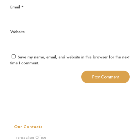
Email
*
Website
Save my name, email, and website in this browser for the next
time I comment.
Our Contacts
Transaction Office