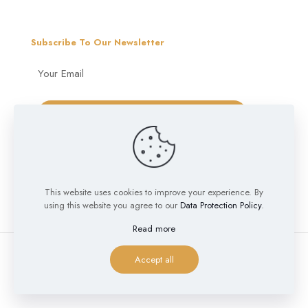
Subscribe To Our Newsletter
Subscribe to receive inspiration, ideas, and news in
your inbox.
This website uses cookies to improve your experience. By
using this website you agree to our
Data Protection Policy
.
Read more
Accept all
© Copyright 2024 Thanh Binh Decor. All rights reserved.