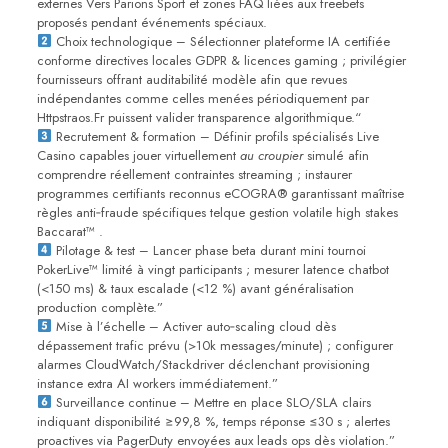
externes Vers Parions Sport et zones FAQ liées aux freebets
proposés pendant événements spéciaux.
Choix technologique – Sélectionner plateforme IA certifiée
conforme directives locales GDPR & licences gaming ; privilégier
fournisseurs offrant auditabilité modèle afin que revues
indépendantes comme celles menées périodiquement par
Httpstraos.Fr puissent valider transparence algorithmique.“
Recrutement & formation – Définir profils spécialisés Live
Casino capables jouer virtuellement
au croupier
simulé afin
comprendre réellement contraintes streaming ; instaurer
programmes certifiants reconnus eCOGRA® garantissant maîtrise
règles anti‑fraude spécifiques telque gestion volatile high stakes
Baccarat™ .
Pilotage & test – Lancer phase beta durant mini tournoi
PokerLive™ limité à vingt participants ; mesurer latence chatbot
(<150 ms) & taux escalade (<12 %) avant généralisation
production complète.”
Mise à l’échelle – Activer auto‑scaling cloud dès
dépassement trafic prévu (>10k messages/minute) ; configurer
alarmes CloudWatch/Stackdriver déclenchant provisioning
instance extra AI workers immédiatement.”
Surveillance continue – Mettre en place SLO/SLA clairs
indiquant disponibilité ≥99,8 %, temps réponse ≤30 s ; alertes
proactives via PagerDuty envoyées aux leads ops dès violation.”