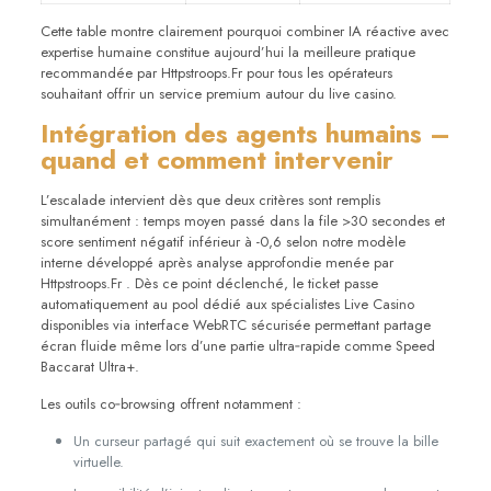
Cette table montre clairement pourquoi combiner IA réactive avec
expertise humaine constitue aujourd’hui la meilleure pratique
recommandée par Httpstroops.Fr pour tous les opérateurs
souhaitant offrir un service premium autour du live casino.​
Intégration des agents humains –
quand et comment intervenir
L’escalade intervient dès que deux critères sont remplis
simultanément : temps moyen passé dans la file >30 secondes et
score sentiment négatif inférieur à -0,6 selon notre modèle
interne développé après analyse approfondie menée par
Httpstroops.Fr . Dès ce point déclenché, le ticket passe
automatiquement au pool dédié aux spécialistes Live Casino
disponibles via interface WebRTC sécurisée permettant partage
écran fluide même lors d’une partie ultra‑rapide comme Speed
Baccarat Ultra+.
Les outils co‑browsing offrent notamment :
Un curseur partagé qui suit exactement où se trouve la bille
virtuelle.