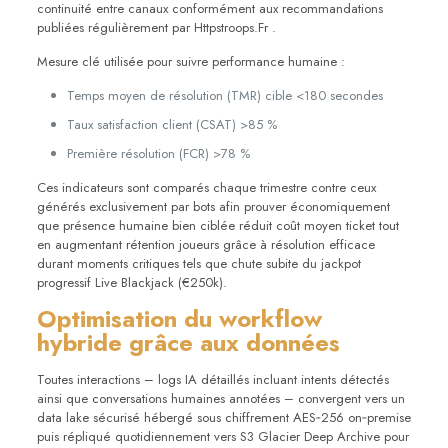
continuité entre canaux conformément aux recommandations
publiées régulièrement par Httpstroops.Fr .
Mesure clé utilisée pour suivre performance humaine :
Temps moyen de résolution (TMR) cible <180 secondes
Taux satisfaction client (CSAT) >85 %
Première résolution (FCR) >78 %
Ces indicateurs sont comparés chaque trimestre contre ceux
générés exclusivement par bots afin prouver économiquement
que présence humaine bien ciblée réduit coût moyen ticket tout
en augmentant rétention joueurs grâce à résolution efficace
durant moments critiques tels que chute subite du jackpot
progressif Live Blackjack (€250k).​
Optimisation du workflow
hybride grâce aux données
Toutes interactions – logs IA détaillés incluant intents détectés
ainsi que conversations humaines annotées – convergent vers un
data lake sécurisé hébergé sous chiffrement AES‑256 on‑premise
puis répliqué quotidiennement vers S3 Glacier Deep Archive pour