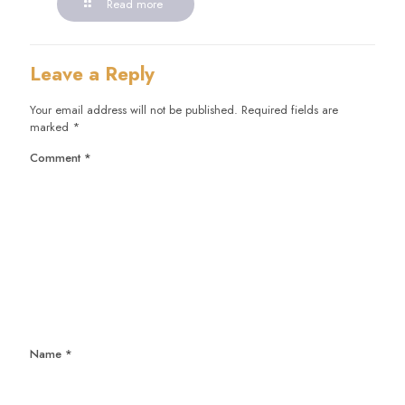
Read more
Leave a Reply
Your email address will not be published.
Required fields are
marked
*
Comment
*
Name
*