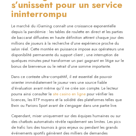
s’unissent pour un service
ininterrompu
Le marché du iGaming connaît une croissance exponentielle
depuis la pandémie : les tables de roulette en direct et les parties
de baccarat diffusées en haute définition attirent chaque jour des
millions de joueurs à la recherche d’une expérience proche du
salon réel. Cette montée en puissance impose aux opérateurs une
disponibilité permanente du support client ; une interruption de
quelques minutes peut transformer un pari gagnant en litige sur le
bonus de bienvenue ou le retrait d’une somme importante.
Dans ce contexte ultra‑compétitif, il est essentiel de pouvoir
orienter immédiatement le joueur vers une source fiable
d’évaluation avant même qu’il ne crée son compte. Le lecteur
pourra ainsi consulter le
site casino en ligne
pour vérifier les
licences, les RTP moyens et la solidité des plateformes telles que
Bwin ou Parions Sport avant de s’engager dans une partie live.
Cependant, miser uniquement sur des équipes humaines ou sur
des chatbots automatisés révèle rapidement ses limites. Les pics
de trafic lors des tournois à gros enjeux ou pendant les grands
événements sportifs génèrent des milliers de demandes