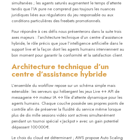
simultanées ; les agents saturés augmentent le temps d’attente
tandis que l’IA pure ne comprend pas toujours les nuances
juridiques liées aux régulations du jeu responsable ou aux
conditions particulières des freebets promotionnels.
Pour répondre à ces défis nous présenterons dans la suite trois
axes majeurs : l’architecture technique d’un centre d’assistance
hybride, le rôle précis que joue l’intelligence artificielle dans le
support live et la façon dont les agents humains interviennent au
bon moment pour garantir la conformité et la satisfaction client.
Architecture technique d’un
centre d’assistance hybride
L’ensemble du workflow repose sur un schéma simple mais
extensible : les serveurs qui hébergent les jeux Live ↔ API de
messagerie ↔ moteur IA ↔ file d’attente dynamique pour les
agents humains. Chaque couche possède ses propres points de
contrôle afin de préserver la fluidité du service même lorsque
plus de dix mille sessions vidéo sont actives simultanément
pendant un tournoi spécial « Jackpot » avec un gain potentiel
dépassant 100 000 €.
Le choix du cloud est déterminant ; AWS propose Auto Scaling