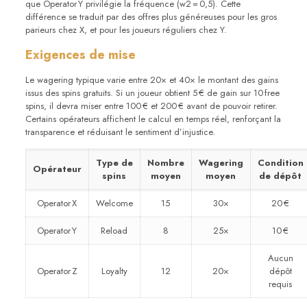
que Operator Y privilégie la fréquence (w2 = 0,5). Cette
différence se traduit par des offres plus généreuses pour les gros
parieurs chez X, et pour les joueurs réguliers chez Y.
Exigences de mise
Le wagering typique varie entre 20× et 40× le montant des gains
issus des spins gratuits. Si un joueur obtient 5 € de gain sur 10 free
spins, il devra miser entre 100 € et 200 € avant de pouvoir retirer.
Certains opérateurs affichent le calcul en temps réel, renforçant la
transparence et réduisant le sentiment d’injustice.
Type de
Nombre
Wagering
Condition
Opérateur
spins
moyen
moyen
de dépôt
Operator X
Welcome
15
30×
20 €
Operator Y
Reload
8
25×
10 €
Aucun
Operator Z
Loyalty
12
20×
dépôt
requis