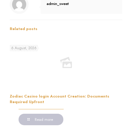
admin_sweet
Related posts
6 August, 2026
Zodiac Casino login Account Creation: Documents
Required Upfront
Read more