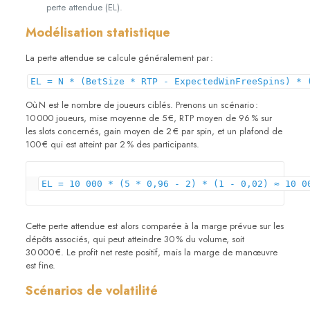
perte attendue (EL).
Modélisation statistique
La perte attendue se calcule généralement par :
EL = N * (BetSize * RTP - ExpectedWinFreeSpins) * 
Où N est le nombre de joueurs ciblés. Prenons un scénario :
10 000 joueurs, mise moyenne de 5 €, RTP moyen de 96 % sur
les slots concernés, gain moyen de 2 € par spin, et un plafond de
100 € qui est atteint par 2 % des participants.
EL = 10 000 * (5 * 0,96 - 2) * (1 - 0,02) ≈ 10 0
Cette perte attendue est alors comparée à la marge prévue sur les
dépôts associés, qui peut atteindre 30 % du volume, soit
30 000 €. Le profit net reste positif, mais la marge de manœuvre
est fine.
Scénarios de volatilité