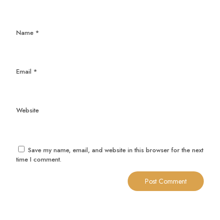
Name
*
Email
*
Website
Save my name, email, and website in this browser for the next
time I comment.