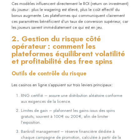
Ces modèles influencent directement le ROI (return on investment)
du joueur : plus le wagering est élevé, plus le coût effectif du
bonus augmente. Les plateformes qui communiquent clairement
ces paramètres bénéficient d’un taux de conversion supérieur, car
les joueurs savent immédiatement ce qui est en jeu.
2. Gestion du risque côté
opérateur : comment les
plateformes équilibrent volatilité
et profitabilité des free spins
Outils de contrôle du risque
Les casinos en ligne s’appuient sur trois leviers principaux :
RNG certifié – assure une distribution aléatoire conforme
aux exigences de la licence.
Limites de gain – plafonnent les gains issus des spins
gratuits, souvent à 100 € ou 200 €, afin de limiter
l’exposition.
Bankroll management – réserve financière dédiée à
chaque campagne de promotion, calculée à partir de la