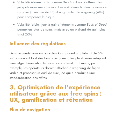
Volatilité élevée : slots comme
Dead or Alive 2
offrent des
jackpots rares mais massifs. Les opérateurs limitent le nombre
de spins (5 au lieu de 15) et augmentent le wagering (40×)
pour compenser le risque.
Volatilité faible : jeux à gains fréquents comme
Book of Dead
permettent plus de spins, mais avec un plafond de gain plus
strict (50 €).
Influence des régulations
Dans les juridictions où les autorités imposent un plafond de 5 %
sur le montant total des bonus par joueur, les plateformes adaptent
leurs algorithmes afin de rester sous le seuil. En France, par
exemple, les opérateurs doivent afficher le wagering de façon
visible et proposer un outil de suivi, ce qui a conduit à une
standardisation des offres.
3. Optimisation de l’expérience
utilisateur grâce aux free spins :
UX, gamification et rétention
Flux de navigation