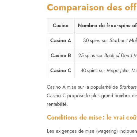
Comparaison des offr
Casino
Nombre de free‑spins of
Casino A
30 spins sur
Starburst Mob
Casino B
25 spins sur
Book of Dead M
Casino C
40 spins sur
Mega Joker Mo
Casino A mise sur la popularité de
Starburs
Casino C propose le plus grand nombre de sp
rentabilité.
Conditions de mise : le vrai co
Les exigences de mise (wagering) indiquent 