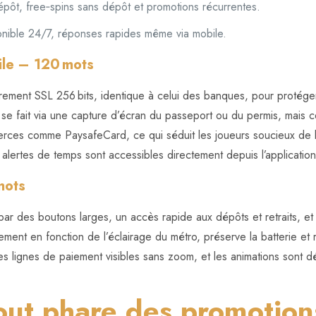
ôt, free‑spins sans dépôt et promotions récurrentes.
nible 24/7, réponses rapides même via mobile.
ile – 120 mots
iffrement SSL 256 bits, identique à celui des banques, pour protég
YC) se fait via une capture d’écran du passeport ou du permis, mai
 tierces comme PaysafeCard, ce qui séduit les joueurs soucieux de l
t alertes de temps sont accessibles directement depuis l’application
mots
ar des boutons larges, un accès rapide aux dépôts et retraits, et 
nt en fonction de l’éclairage du métro, préserve la batterie et réd
 lignes de paiement visibles sans zoom, et les animations sont dés
atout phare des promotio