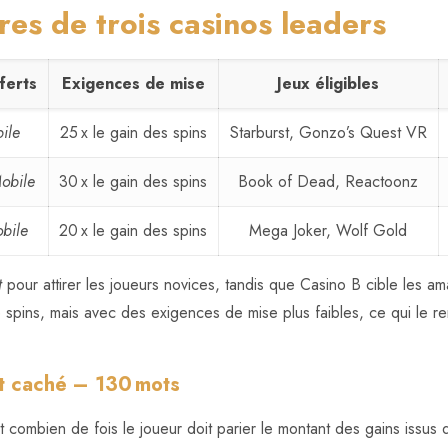
es de trois casinos leaders
ferts
Exigences de mise
Jeux éligibles
ile
25 x le gain des spins
Starburst, Gonzo’s Quest VR
obile
30 x le gain des spins
Book of Dead, Reactoonz
bile
20 x le gain des spins
Mega Joker, Wolf Gold
t
pour attirer les joueurs novices, tandis que Casino B cible les am
ins, mais avec des exigences de mise plus faibles, ce qui le rend
ût caché – 130 mots
combien de fois le joueur doit parier le montant des gains issus de