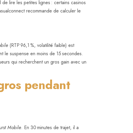
de lire les petites lignes : certains casinos
Casualconnect recommande de calculer le
bile
(RTP 96,1 %, volatilité faible) est
t le suspense en moins de 15 secondes.
ueurs qui recherchent un gros gain avec un
 gros pendant
urst Mobile
. En 30 minutes de trajet, il a