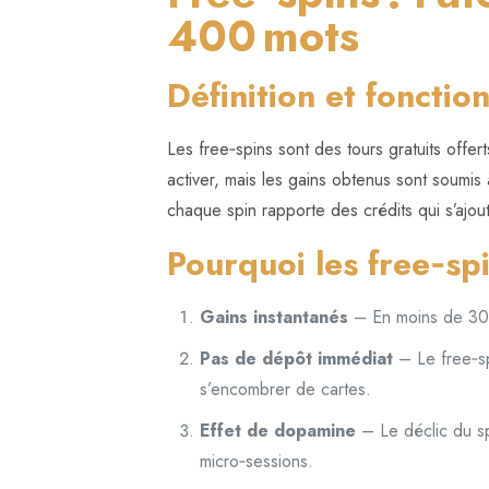
400 mots
Définition et foncti
Les free‑spins sont des tours gratuits offer
activer, mais les gains obtenus sont soumis
chaque spin rapporte des crédits qui s’ajout
Pourquoi les free‑spi
Gains instantanés
– En moins de 30 s
Pas de dépôt immédiat
– Le free‑spi
s’encombrer de cartes.
Effet de dopamine
– Le déclic du sp
micro‑sessions.