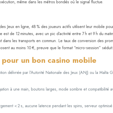
é d’exécution, même dans les métros bondés où le signal fluctue.
 des Jeux en ligne, 48 % des joueurs actifs utilisent leur mobile p
st de 12 minutes, avec un pic d’activité entre 7 h et 9 h du matin
nt dans les transports en commun. Le taux de conversion des pro
éposent au moins 10 €, preuve que le format “micro‑session” séduit
n pour un bon casino mobile
ion délivrée par l’Autorité Nationale des Jeux (ANJ) ou la Malta G
tion à une main, boutons larges, mode sombre et compatibilité av
ement < 2 s, aucune latence pendant les spins, serveur optimisé