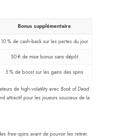
Bonus supplémentaire
10 % de cash‑back sur les pertes du jour
50 € de mise bonus sans dépôt
5 % de boost sur les gains des spins
ateurs de high‑volatility avec
Book of Dead
.
 attractif pour les joueurs soucieux de la
s free‑spins avant de pouvoir les retirer.