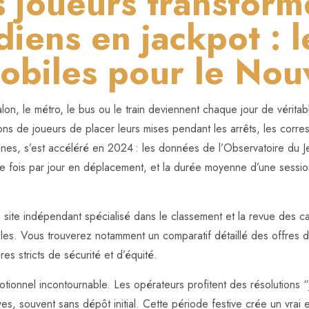
 joueurs transforme
idiens en jackpot :
obiles pour le Nou
on, le métro, le bus ou le train deviennent chaque jour de véritabl
ons de joueurs de placer leurs mises pendant les arrêts, les corr
es, s’est accéléré en 2024 : les données de l’Observatoire du 
e fois par jour en déplacement, et la durée moyenne d’une session
site indépendant spécialisé dans le classement et la revue des c
iles. Vous trouverez notamment un comparatif détaillé des offres de
res stricts de sécurité et d’équité.
onnel incontournable. Les opérateurs profitent des résolutions “j
s, souvent sans dépôt initial. Cette période festive crée un vrai