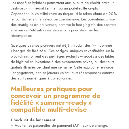
Les modèles hybrides permettent aux joueurs de choisir entre un
cash‑back immédiat (en fiat) ou un portefeuille crypto.
Cependant, la volatilité reste un risque : si le token chute de 20 %
le jour du retrait, la valeur perçue diminue. Les opérateurs utilisent
des stratégies de couverture, comme le hedging via des contrats
à terme ou l’utilisation de stablecoins pour stabiliser les
récompenses.
Quelques casinos pionniers ont déjà introduit des NFT comme
« badges de fidélité ». Ces badges, uniques et vérifiables sur la
blockchain, offrent des privilèges exclusifs – accès à des tables
de high‑roller, invitations à des événements privés, ou des tours
gratuits illimités pendant une semaine. Cette approche renforce
l’engagement, car les joueurs voient leurs récompenses comme
des actifs numériques à collectionner.
Meilleures pratiques pour
concevoir un programme de
fidélité « summer‑ready »
compatible multi‑devise
Checklist de lancement
– Auditer les passerelles de paiement (API, taux de change,