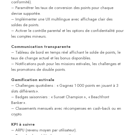
conformité).
– Paramétrer les taux de conversion des points pour chaque
devise supportée.
– Implémenter une UX multilingue avec affichage clair des
soldes de points.
– Activer le contrôle parental et les options de confidentialité pour
les comptes mineurs.
Communication transparente
– Tableau de bord en temps réel affichant le solde de points, le
taux de change actuel et les bonus disponibles.
– Notifications push pour les missions estivales, les challenges et
les promotions de double points.
Gamification estivale
– Challenges quotidiens : « Gagnez 1 000 points en jouant à 3
slots différents ».
– Badges saisonniers : « Sunset Champion », « Beachfront
Banker ».
– Classements mensuels avec récompenses en cash‑back ou en
crypto.
KPI à suivre
– ARPU (revenu moyen par utilisateur).