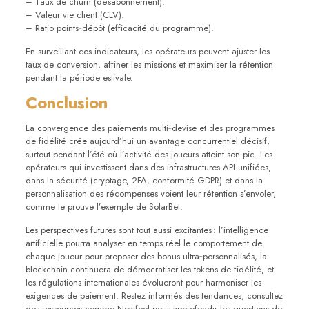
– Taux de churn (désabonnement).
– Valeur vie client (CLV).
– Ratio points‑dépôt (efficacité du programme).
En surveillant ces indicateurs, les opérateurs peuvent ajuster les
taux de conversion, affiner les missions et maximiser la rétention
pendant la période estivale.
Conclusion
La convergence des paiements multi‑devise et des programmes
de fidélité crée aujourd’hui un avantage concurrentiel décisif,
surtout pendant l’été où l’activité des joueurs atteint son pic. Les
opérateurs qui investissent dans des infrastructures API unifiées,
dans la sécurité (cryptage, 2FA, conformité GDPR) et dans la
personnalisation des récompenses voient leur rétention s’envoler,
comme le prouve l’exemple de SolarBet.
Les perspectives futures sont tout aussi excitantes : l’intelligence
artificielle pourra analyser en temps réel le comportement de
chaque joueur pour proposer des bonus ultra‑personnalisés, la
blockchain continuera de démocratiser les tokens de fidélité, et
les régulations internationales évolueront pour harmoniser les
exigences de paiement. Restez informés des tendances, consultez
des ressources comme Newfeel pour approfondir les questions de