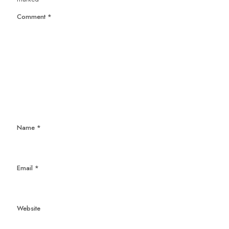
Comment
*
Name
*
Email
*
Website