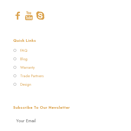
Quick Links
○
FAQ
○
Blog
○
Warranty
○
Trade Partners
○
Design
Subscribe To Our Newsletter