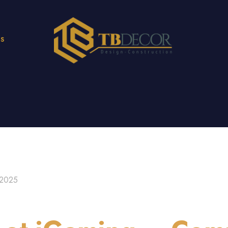
ES
, 2025