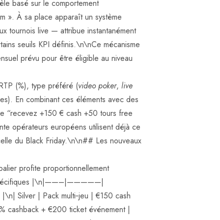
dèle basé sur le comportement
m ». À sa place apparaît un système
x tournois live — attribue instantanément
rtains seuils KPI définis.\n\nCe mécanisme
ensuel prévu pour être éligible au niveau
 RTP (%), type préféré (
video poker
,
live
eures). En combinant ces éléments avec des
ple “recevez +150 € cash +50 tours free
nte opérateurs européens utilisent déjà ce
 celle du Black Friday.\n\n## Les nouveaux
alier profite proportionnellement
ons spécifiques |\n|——–|—————|
Silver | Pack multi‑jeu | €150 cash
5 % cashback + €200 ticket événement |