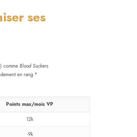
iser ses
 %) comme
Blood Suckers
.
pidement en rang.*
Points max/mois VP
12k
-9k