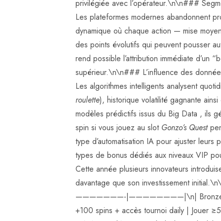
privilégiée avec l’opérateur.\n\n### Segm
Les plateformes modernes abandonnent prog
dynamique où chaque action — mise moyenne q
des points évolutifs qui peuvent pousser au
rend possible l’attribution immédiate d’un “
supérieur.\n\n### L’influence des données
Les algorithmes intelligents analysent quot
roulette
), historique volatilité gagnante ai
modèles prédictifs issus du Big Data , ils
spin si vous jouez au slot
Gonzo’s Quest
pen
type d’automatisation IA pour ajuster leur
types de bonus dédiés aux niveaux VIP pou
Cette année plusieurs innovateurs introduis
davantage que son investissement initial
———————-|————————|\n| Bronze | Match‑u
+100 spins + accès tournoi daily | Jouer 