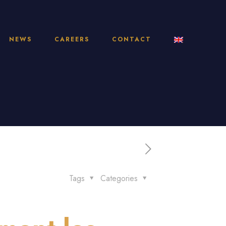
NEWS
CAREERS
CONTACT
Tags
Categories