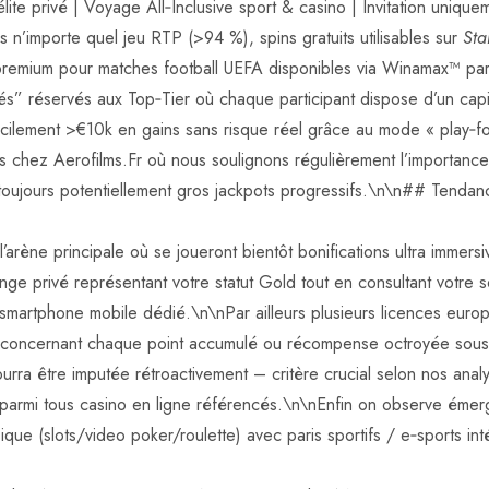
ite privé | Voyage All‑Inclusive sport & casino | Invitation uni
 n’importe quel jeu RTP (>94 %), spins gratuits utilisables sur
Sta
s premium pour matches football UEFA disponibles via Winamax™ pa
s” réservés aux Top‑Tier où chaque participant dispose d’un capit
r facilement >€10k en gains sans risque réel grâce au mode « play‑
 chez Aerofilms.Fr où nous soulignons régulièrement l’importance
nt toujours potentiellement gros jackpots progressifs.\n\n## Tenda
l’arène principale où se joueront bientôt bonifications ultra imme
nge privé représentant votre statut Gold tout en consultant votre 
martphone mobile dédié.​\n\nPar ailleurs plusieurs licences europée
le concernant chaque point accumulé ou récompense octroyée sous 
urra être imputée rétroactivement – critère crucial selon nos ana
 parmi tous casino en ligne référencés.\n\nEnfin on observe éme
que (slots/video poker/roulette) avec paris sportifs / e‑sports in