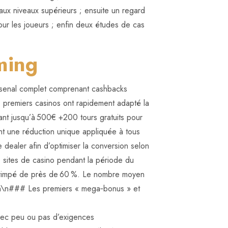
ux niveaux supérieurs ; ensuite un regard
our les joueurs ; enfin deux études de cas
ming
arsenal complet comprenant cashbacks
s premiers casinos ont rapidement adapté la
lant jusqu’à 500€ +200 tours gratuits pour
ent une réduction unique appliquée à tous
 dealer afin d’optimiser la conversion selon
s sites de casino pendant la période du
 grimpé de près de 60 %. Le nombre moyen
s.\n\n### Les premiers « mega‑bonus » et
 avec peu ou pas d’exigences