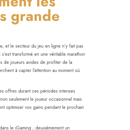
ment les
us grande
t le secteur du jeu en ligne n’y fait pas
ls s’est transformé en une véritable marathon
s de joueurs avides de profiter de la
herchent à capter l’attention au moment où
les offres durant ces périodes intenses
er non seulement le joueur occasionnel mais
ent optimiser vos gains pendant le prochain
y dans le iGaming ; deuxièmement un