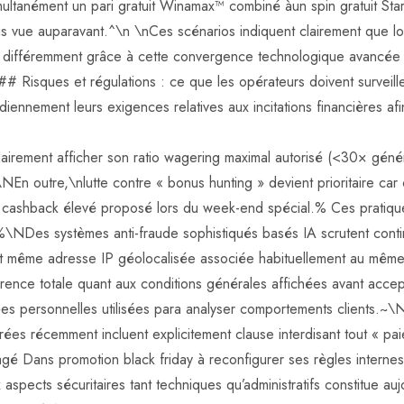
ultanément un pari gratuit Winamax™ combiné à​un spin gratuit Starb
is vue auparavant.^\n \nCes scénarios indiquent clairement que lors
rir différemment grâce à cette convergence technologique avancée 
## Risques et régulations : ce que les opérateurs doivent surveill
iennement leurs exigences relatives aux incitations financières afi
lairement afficher son ratio wagering maximal autorisé (<30× géné
^\NEn outre,\nlutte contre « bonus hunting » devient prioritaire car
u cashback élevé proposé lors du week-end spécial.% Ces pratiques
%\NDes systèmes anti-fraude sophistiqués basés IA scrutent contin
nant même adresse IP géolocalisée associée habituellement au m
arence totale quant aux conditions générales affichées avant acce
 personnelles utilisées para analyser comportements clients.~\N
ées récemment incluent explicitement clause interdisant tout « pai
gé Dans promotion black friday à reconfigurer ses règles internes
aspects sécuritaires tant techniques qu’administratifs constitue auj