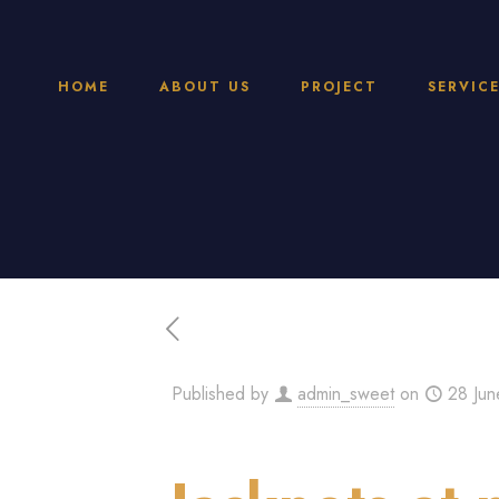
HOME
ABOUT US
PROJECT
SERVIC
Published by
admin_sweet
on
28 Jun