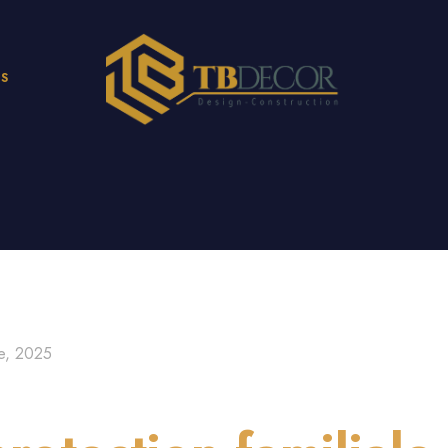
ES
e, 2025