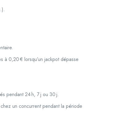
.).
ntaire.
tes à 0,20 € lorsqu’un jackpot dépasse
és pendant 24 h, 7 j ou 30 j.
e chez un concurrent pendant la période