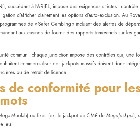
J), succédant à l’ARJEL, impose des exigences strictes : contrôle d
ligation d’afficher clairement les options d’auto‑exclusion. Au R
 programmes de « Safer Gambling » incluant des alertes de dépens
ndant aux casinos de fournir des rapports trimestriels sur les ga
écurité commun : chaque juridiction impose des contrôles qui, une f
 souhaitent commercialiser des jackpots massifs doivent donc intég
ncières ou de retrait de licence.
s de conformité pour le
 mots
. Mega Moolah) ou fixes (ex. le jackpot de 5 M€ de
MegaJackpot
), 
e jeu.