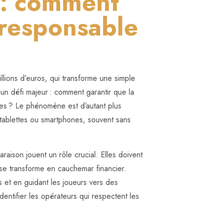
e : comment
 responsable
llions d’euros, qui transforme une simple
 un défi majeur : comment garantir que la
ches ? Le phénomène est d’autant plus
s, tablettes ou smartphones, souvent sans
aison jouent un rôle crucial. Elles doivent
e se transforme en cauchemar financier.
 et en guidant les joueurs vers des
dentifier les opérateurs qui respectent les