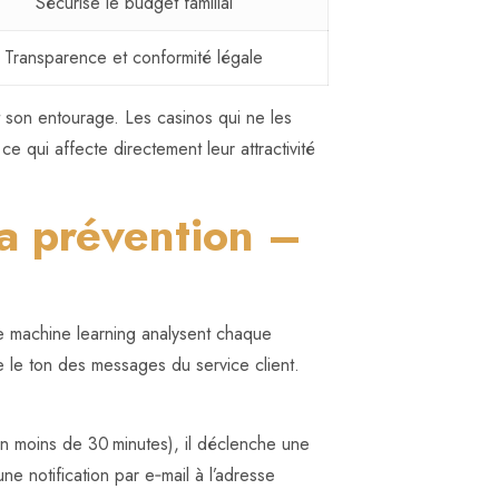
Sécurise le budget familial
Transparence et conformité légale
 son entourage. Les casinos qui ne les
 qui affecte directement leur attractivité
la prévention –
s de machine learning analysent chaque
 le ton des messages du service client.
 moins de 30 minutes), il déclenche une
e notification par e‑mail à l’adresse