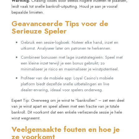
Warning:
Chasing losses door steeds hogere inzetten te plaatsen,
leidt vaak tot snelle bankroll‑uitputting. Houd je aan je vooraf
bepaalde limieten.
Geavanceerde Tips voor de
Serieuze Speler
Gebruik een sessie‑logboek: Noteer elke hand, inzet en
uitkomst. Analyseer later om patronen te herkennen.
Combineer bonussen met lage inzetstrategieën: Speel met
een kleine inzet terwijl je een bonus gebruikt; zo
minimaliseer je risico en maximaliseer je winstpotentieel.
Profiteer van de mobiele app: Loyal Casino’s mobiele
platform biedt dezelfde snelle uitbetalingen en live
dealer‑ervaring, ideaal voor spelers onderweg.
Expert Tip: Overweeg om je winst te “bankrollen” – zet een deel
van je winst apart en speel alleen met een fractie van je totale
bankroll. Dit voorkomt dat een enkele verliezende sessie je hele
winst wegneemt.
Veelgemaakte fouten en hoe je
ze voorkomt