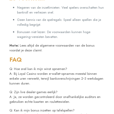
Negeren van de inzetlimieten: Veel spelers overschatten hun
bankroll en verliezen snel.
Geen kennis van de spelregels: Speel alleen spellen die je
volledig begrijpt.
Bonussen niet lezen: De voorwaarden kunnen hoge
wagering‑vereisten bevatten.
Note:
Lees altijd de algemene voorwaarden van de bonus
voordat je deze claimt.
FAQ
Q: Hoe snel kan ik mijn winst opnemen?
A: Bij Loyal Casino worden e‑wallet‑opnames meestal binnen
enkele uren verwerkt, terwijl bankoverschrijvingen 2‑3 werkdagen
kunnen duren.
Q: Zijn live dealer‑games eerlijk?
A: Ja, ze worden gecontroleerd door onafhankelijke auditors en
gebruiken echte kaarten en roulettewielen.
Q: Kan ik mijn bonus inzetten op tafelspellen?