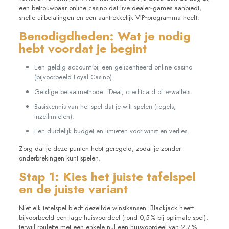
een betrouwbaar online casino dat live dealer‑games aanbiedt,
snelle uitbetalingen en een aantrekkelijk VIP‑programma heeft.
Benodigdheden: Wat je nodig
hebt voordat je begint
Een geldig account bij een gelicentieerd online casino
(bijvoorbeeld Loyal Casino).
Geldige betaalmethode: iDeal, creditcard of e‑wallets.
Basiskennis van het spel dat je wilt spelen (regels,
inzetlimieten).
Een duidelijk budget en limieten voor winst en verlies.
Zorg dat je deze punten hebt geregeld, zodat je zonder
onderbrekingen kunt spelen.
Stap 1: Kies het juiste tafelspel
en de juiste variant
Niet elk tafelspel biedt dezelfde winstkansen. Blackjack heeft
bijvoorbeeld een lage huisvoordeel (rond 0,5 % bij optimale spel),
terwijl roulette met een enkele nul een huisvoordeel van 2,7 %