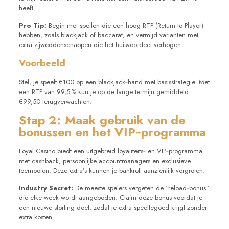
heeft.
Pro Tip:
Begin met spellen die een hoog RTP (Return to Player)
hebben, zoals blackjack of baccarat, en vermijd varianten met
extra zijweddenschappen die het huisvoordeel verhogen.
Voorbeeld
Stel, je speelt €100 op een blackjack‑hand met basisstrategie. Met
een RTP van 99,5 % kun je op de lange termijn gemiddeld
€99,50 terugverwachten.
Stap 2: Maak gebruik van de
bonussen en het VIP‑programma
Loyal Casino biedt een uitgebreid loyaliteits‑ en VIP‑programma
met cashback, persoonlijke accountmanagers en exclusieve
toernooien. Deze extra’s kunnen je bankroll aanzienlijk vergroten.
Industry Secret:
De meeste spelers vergeten de “reload‑bonus”
die elke week wordt aangeboden. Claim deze bonus voordat je
een nieuwe storting doet, zodat je extra speeltegoed krijgt zonder
extra kosten.