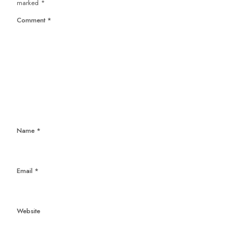
marked
*
Comment
*
Name
*
Email
*
Website