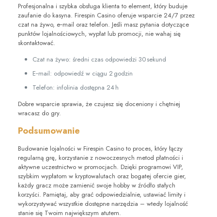
Profesjonalna i szybka obsługa klienta to element, który buduje
zaufanie do kasyna. Firespin Casino oferuje wsparcie 24/7 przez
czat na żywo, e‑mail oraz telefon. Jeśli masz pytania dotyczące
punktów lojalnościowych, wypłat lub promocji, nie wahaj się
skontaktować.
Czat na żywo: średni czas odpowiedzi 30 sekund
E‑mail: odpowiedź w ciągu 2 godzin
Telefon: infolinia dostępna 24 h
Dobre wsparcie sprawia, że czujesz się doceniony i chętniej
wracasz do gry.
Podsumowanie
Budowanie lojalności w Firespin Casino to proces, który łączy
regularną grę, korzystanie z nowoczesnych metod płatności i
aktywne uczestnictwo w promocjach. Dzięki programowi VIP,
szybkim wypłatom w kryptowalutach oraz bogatej ofercie gier,
każdy gracz może zamienić swoje hobby w źródło stałych
korzyści. Pamiętaj, aby grać odpowiedzialnie, ustawiać limity i
wykorzystywać wszystkie dostępne narzędzia – wtedy lojalność
stanie się Twoim największym atutem.