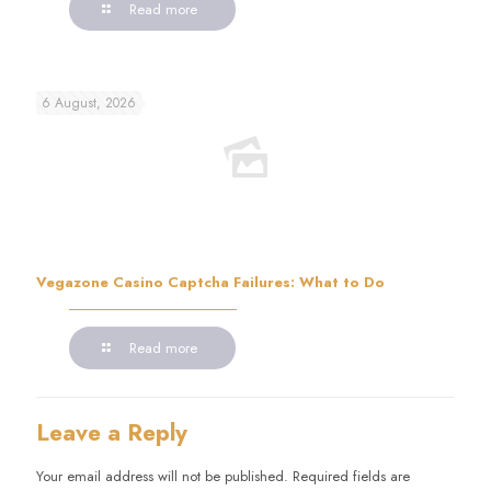
Read more
6 August, 2026
Vegazone Casino Captcha Failures: What to Do
Read more
Leave a Reply
Your email address will not be published.
Required fields are