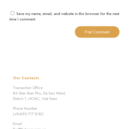
Save my name, email, and website in this browser for the next
time I comment.
Our Contacts
Transaction Office
86 Dien Bien Phu, Da Kao Ward,
District 1, HCMC, Viet Nam
Phone Number
(+84)90 717 8182
Email