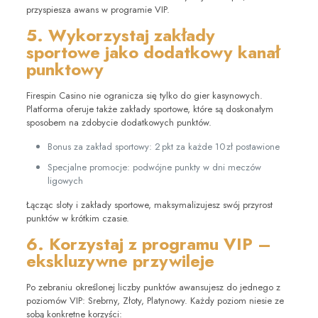
przyspiesza awans w programie VIP.
5. Wykorzystaj zakłady
sportowe jako dodatkowy kanał
punktowy
Firespin Casino nie ogranicza się tylko do gier kasynowych.
Platforma oferuje także zakłady sportowe, które są doskonałym
sposobem na zdobycie dodatkowych punktów.
Bonus za zakład sportowy: 2 pkt za każde 10 zł postawione
Specjalne promocje: podwójne punkty w dni meczów
ligowych
Łącząc sloty i zakłady sportowe, maksymalizujesz swój przyrost
punktów w krótkim czasie.
6. Korzystaj z programu VIP –
ekskluzywne przywileje
Po zebraniu określonej liczby punktów awansujesz do jednego z
poziomów VIP: Srebrny, Złoty, Platynowy. Każdy poziom niesie ze
sobą konkretne korzyści: