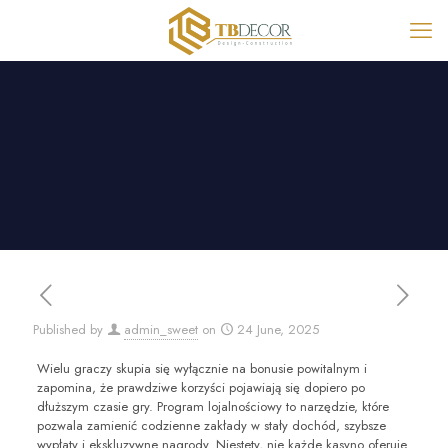
Published by
admin_sweet
on
24 June, 2025
Wielu graczy skupia się wyłącznie na bonusie powitalnym i
zapomina, że prawdziwe korzyści pojawiają się dopiero po
dłuższym czasie gry. Program lojalnościowy to narzędzie, które
pozwala zamienić codzienne zakłady w stały dochód, szybsze
wypłaty i ekskluzywne nagrody. Niestety, nie każde kasyno oferuje