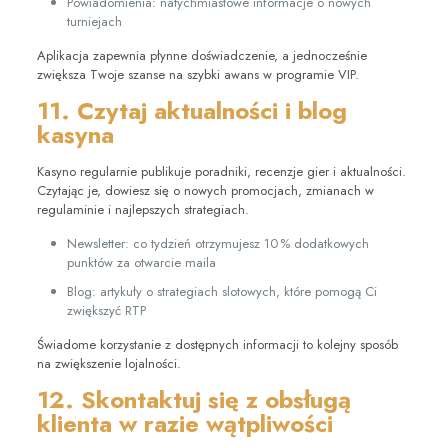
Powiadomienia: natychmiastowe informacje o nowych
turniejach
Aplikacja zapewnia płynne doświadczenie, a jednocześnie
zwiększa Twoje szanse na szybki awans w programie VIP.
11. Czytaj aktualności i blog
kasyna
Kasyno regularnie publikuje poradniki, recenzje gier i aktualności.
Czytając je, dowiesz się o nowych promocjach, zmianach w
regulaminie i najlepszych strategiach.
Newsletter: co tydzień otrzymujesz 10 % dodatkowych
punktów za otwarcie maila
Blog: artykuły o strategiach slotowych, które pomogą Ci
zwiększyć RTP
Świadome korzystanie z dostępnych informacji to kolejny sposób
na zwiększenie lojalności.
12. Skontaktuj się z obsługą
klienta w razie wątpliwości