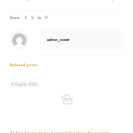
Share
admin_sweet
Related posts
6 August, 2026
Zodiac Casino login Account Creation: Documents