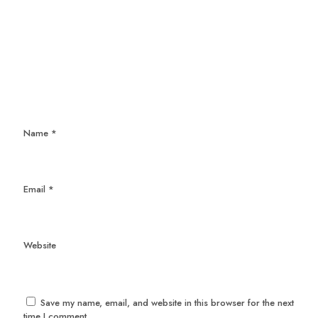
Name
*
Email
*
Website
Save my name, email, and website in this browser for the next
time I comment.