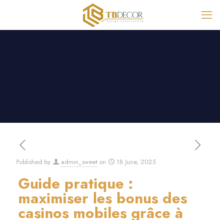
Published by
admin_sweet
on
18 June, 2025
Guide pratique :
maximiser les bonus des
casinos mobiles grâce à