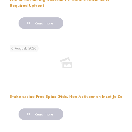
Required Upfront
Read more
6 August, 2026
Stake casino Free Spins Gids: Hoe Activeer en Inzet Je Ze
Read more