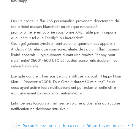
nœudapp.
…
Ensuite créez un flux RSS personnalisé provenant directement du
site officiel maison blanche.fr où chaque nouveauté
promotionnelle est publiée sous forme XML lisible par n’importe
quel lecteur tel que Feedly™ ou Inoreader™.
Ces agrégateurs synchronisent automatiquement vos appareils
Android/iOS afin que vous soyez alerté dès qu’un «flash bonus»
limité apparaît — typiquement durant une fenêtre “happy hour
slots” entre13h00­14h00 UTC où tousles toursofferts doublent leur
valeur habituelle.
Exemple concret : hier soir Betclic a diffusé via push “Happy Hour
Slots – Recevez ×200% Tour Gratuit durant60 minutes”. Seuls
ceux ayant activé leurs notifications ont pu réclamer cette offre
exclusive avant son expiration automatique.
Enfin pensez toujours à maîtriser le volume global afin qu’aucune
notification ne devienne intrusive :
• Paramétrez seuil horaire → Désactivez nuits • 