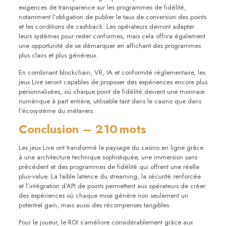
exigences de transparence sur les programmes de fidélité,
notamment l’obligation de publier le taux de conversion des points
et les conditions de cashback. Les opérateurs devront adapter
leurs systèmes pour rester conformes, mais cela offrira également
une opportunité de se démarquer en affichant des programmes
plus clairs et plus généreux.
En combinant blockchain, VR, IA et conformité réglementaire, les
jeux Live seront capables de proposer des expériences encore plus
personnalisées, où chaque point de fidélité devient une monnaie
numérique à part entière, utilisable tant dans le casino que dans
l’écosystème du métavers.
Conclusion – 210 mots
Les jeux Live ont transformé le paysage du casino en ligne grâce
à une architecture technique sophistiquée, une immersion sans
précédent et des programmes de fidélité qui offrent une réelle
plus‑value. La faible latence du streaming, la sécurité renforcée
et l’intégration d’API de points permettent aux opérateurs de créer
des expériences où chaque mise génère non seulement un
potentiel gain, mais aussi des récompenses tangibles.
Pour le joueur, le ROI s’améliore considérablement grâce aux