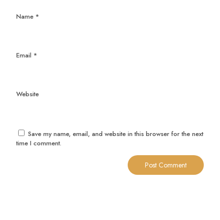
Name
*
Email
*
Website
Save my name, email, and website in this browser for the next
time I comment.