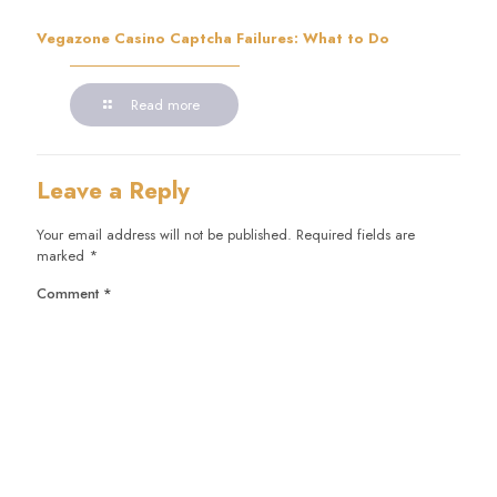
Vegazone Casino Captcha Failures: What to Do
Read more
Leave a Reply
Your email address will not be published.
Required fields are
marked
*
Comment
*