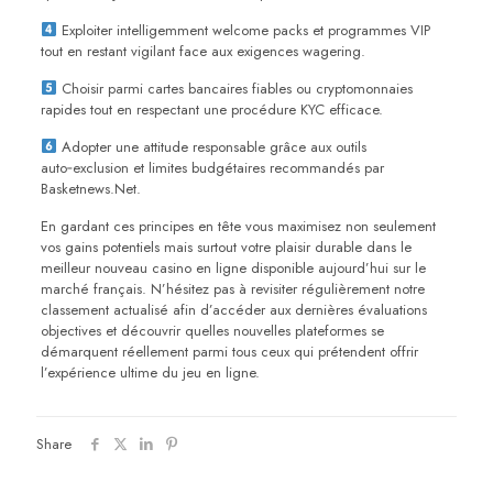
Exploiter intelligemment welcome packs et programmes VIP
tout en restant vigilant face aux exigences wagering.
Choisir parmi cartes bancaires fiables ou cryptomonnaies
rapides tout en respectant une procédure KYC efficace.
Adopter une attitude responsable grâce aux outils
auto‑exclusion et limites budgétaires recommandés par
Basketnews.Net.
En gardant ces principes en tête vous maximisez non seulement
vos gains potentiels mais surtout votre plaisir durable dans le
meilleur nouveau casino en ligne disponible aujourd’hui sur le
marché français. N’hésitez pas à revisiter régulièrement notre
classement actualisé afin d’accéder aux dernières évaluations
objectives et découvrir quelles nouvelles plateformes se
démarquent réellement parmi tous ceux qui prétendent offrir
l’expérience ultime du jeu en ligne.
Share