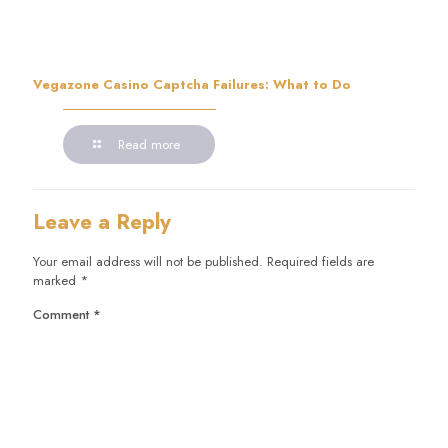
Vegazone Casino Captcha Failures: What to Do
Read more
Leave a Reply
Your email address will not be published.
Required fields are
marked
*
Comment
*