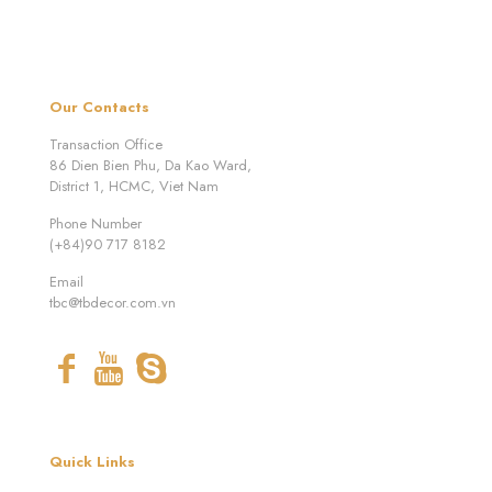
Our Contacts
Transaction Office
86 Dien Bien Phu, Da Kao Ward,
District 1, HCMC, Viet Nam
Phone Number
(+84)90 717 8182
Email
tbc@tbdecor.com.vn
Quick Links