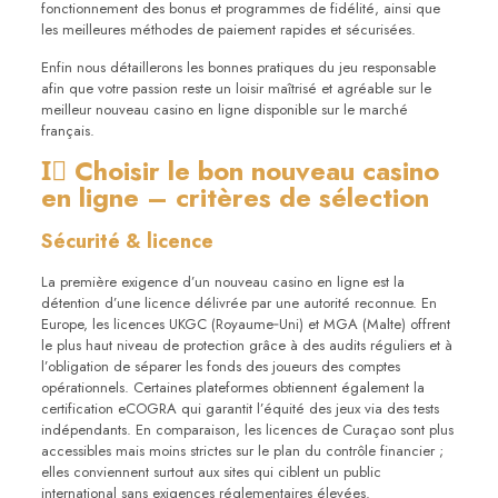
fonctionnement des bonus et programmes de fidélité, ainsi que
les meilleures méthodes de paiement rapides et sécurisées.
Enfin nous détaillerons les bonnes pratiques du jeu responsable
afin que votre passion reste un loisir maîtrisé et agréable sur le
meilleur nouveau casino en ligne disponible sur le marché
français.
I️⃣ Choisir le bon nouveau casino
en ligne – critères de sélection
Sécurité & licence
La première exigence d’un nouveau casino en ligne est la
détention d’une licence délivrée par une autorité reconnue. En
Europe, les licences UKGC (Royaume‑Uni) et MGA (Malte) offrent
le plus haut niveau de protection grâce à des audits réguliers et à
l’obligation de séparer les fonds des joueurs des comptes
opérationnels. Certaines plateformes obtiennent également la
certification eCOGRA qui garantit l’équité des jeux via des tests
indépendants. En comparaison, les licences de Curaçao sont plus
accessibles mais moins strictes sur le plan du contrôle financier ;
elles conviennent surtout aux sites qui ciblent un public
international sans exigences réglementaires élevées.