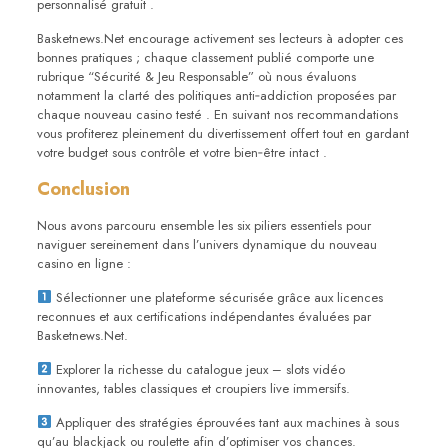
personnalisé gratuit .
Basketnews.Net encourage activement ses lecteurs à adopter ces
bonnes pratiques ; chaque classement publié comporte une
rubrique “Sécurité & Jeu Responsable” où nous évaluons
notamment la clarté des politiques anti‑addiction proposées par
chaque nouveau casino testé . En suivant nos recommandations
vous profiterez pleinement du divertissement offert tout en gardant
votre budget sous contrôle et votre bien‑être intact .
Conclusion
Nous avons parcouru ensemble les six piliers essentiels pour
naviguer sereinement dans l’univers dynamique du nouveau
casino en ligne :
Sélectionner une plateforme sécurisée grâce aux licences
reconnues et aux certifications indépendantes évaluées par
Basketnews.Net.
Explorer la richesse du catalogue jeux – slots vidéo
innovantes, tables classiques et croupiers live immersifs.
Appliquer des stratégies éprouvées tant aux machines à sous
qu’au blackjack ou roulette afin d’optimiser vos chances.