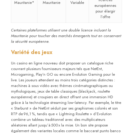
Mauritanie*
Mauritanie
Variable
européennes
pour élargir
l’offre
Certaines plateformes utilisent une double licence incluant la
Mauritanie pour toucher des marchés émergents tout en conservant
la sécurité européenne.
Variété des jeux
Un casino en ligne nouveau doit proposer un catalogue riche
couvrant plusieurs fournisseurs majeurs tels que NetEnt,
Microgaming, Play’n GO ou encore Evolution Gaming pour le
live. Les joueurs attendent au moins trois catégories distinctes :
machines à sous vidéo avec thèmes cinématographiques ou
mythologiques, jeux de table classiques (blackjack, roulette
européenne) et croupiers en direct offrant une immersion HD
grâce à la technologie streaming low‑latency. Par exemple, le titre
« Starburst » de NetEnt séduit par ses graphismes colorés et son
RTP de 96,1 %, tandis que « Lightning Roulette » d’Evolution
combine un tableau traditionnel avec des multiplicateurs
aléatoires allant jusqu’à 500 x la mise. Un bon site propose
également des variantes locales comme le baccarat punto banco