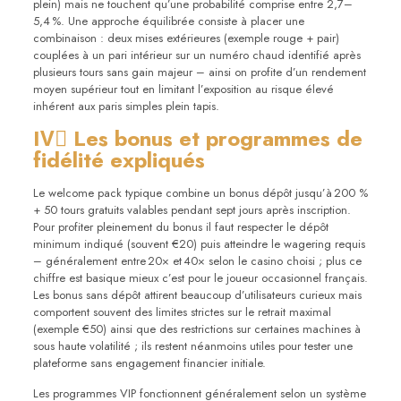
plein) mais ne touchent qu’une probabilité comprise entre 2,7–
5,4 %. Une approche équilibrée consiste à placer une
combinaison : deux mises extérieures (exemple rouge + pair)
couplées à un pari intérieur sur un numéro chaud identifié après
plusieurs tours sans gain majeur – ainsi on profite d’un rendement
moyen supérieur tout en limitant l’exposition au risque élevé
inhérent aux paris simples plein tapis.
IV️⃣ Les bonus et programmes de
fidélité expliqués
Le welcome pack typique combine un bonus dépôt jusqu’à 200 %
+ 50 tours gratuits valables pendant sept jours après inscription.
Pour profiter pleinement du bonus il faut respecter le dépôt
minimum indiqué (souvent €20) puis atteindre le wagering requis
– généralement entre 20× et 40× selon le casino choisi ; plus ce
chiffre est basique mieux c’est pour le joueur occasionnel français.
Les bonus sans dépôt attirent beaucoup d’utilisateurs curieux mais
comportent souvent des limites strictes sur le retrait maximal
(exemple €50) ainsi que des restrictions sur certaines machines à
sous haute volatilité ; ils restent néanmoins utiles pour tester une
plateforme sans engagement financier initiale.
Les programmes VIP fonctionnent généralement selon un système