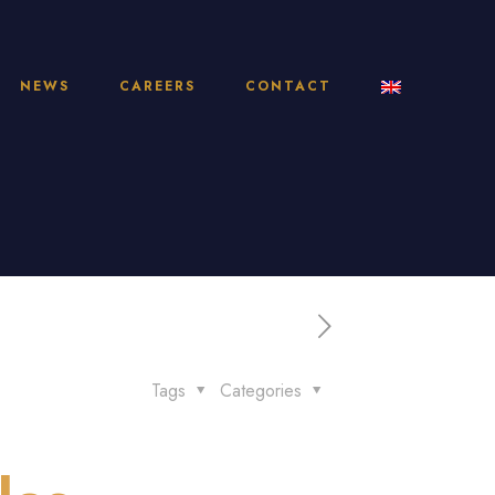
NEWS
CAREERS
CONTACT
Tags
Categories