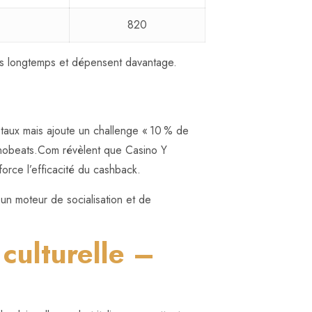
820
us longtemps et dépensent davantage.
taux mais ajoute un challenge « 10 % de
inobeats.Com révèlent que Casino Y
orce l’efficacité du cashback.
 un moteur de socialisation et de
culturelle –