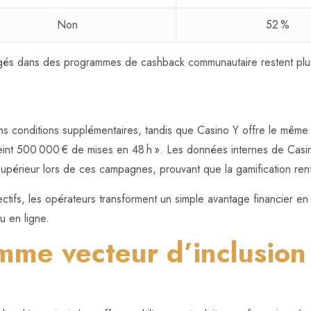
Non
52 %
gagés dans des programmes de cashback communautaire restent pl
 conditions supplémentaires, tandis que Casino Y offre le même 
teint 500 000 € de mises en 48 h ». Les données internes de Cas
upérieur lors de ces campagnes, prouvant que la gamification renf
ctifs, les opérateurs transforment un simple avantage financier en
u en ligne.
me vecteur d’inclusion 