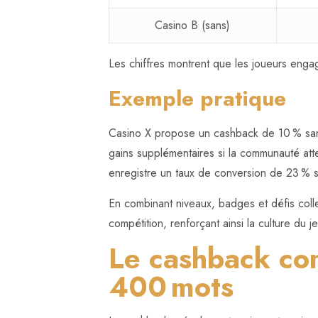
Casino B (sans)
Les chiffres montrent que les joueurs en
Exemple pratique
Casino X propose un cashback de 10 % sans
gains supplémentaires si la communauté at
enregistre un taux de conversion de 23 % s
En combinant niveaux, badges et défis colle
compétition, renforçant ainsi la culture du je
Le cashback com
400 mots