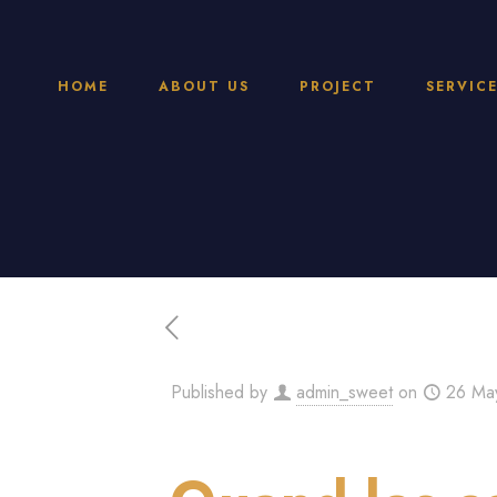
HOME
ABOUT US
PROJECT
SERVIC
Published by
admin_sweet
on
26 Ma