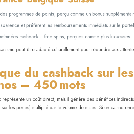
 à des programmes de points, perçu comme un bonus supplémentair
ransparence et préfèrent les remboursements immédiats sur le portefe
combinées cashback + free spins, perçues comme plus luxueuses.
isme peut être adapté culturellement pour répondre aux attentes lo
que du cashback sur le
inos – 450 mots
 représente un coût direct, mais il génère des bénéfices indirects
sur les pertes) multiplié par le volume de mises. Si un casino enr