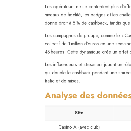
Les opérateurs ne se contentent plus d’off
niveaux de fidélité, les badges et les chal
donne droit à 5 % de cashback, tandis que l
Les campagnes de groupe, comme le « Cashba
collectif de 1 million d’euros en une semai
48 heures. Cette dynamique crée un effet de
Les influenceurs et streamers jouent un rôl
qui double le cashback pendant une soirée.
trafic et de mises.
Analyse des donnée
Site
Casino A (avec club)