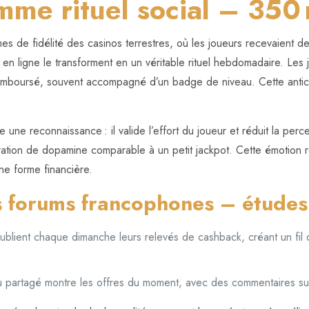
me rituel social – 350
s de fidélité des casinos terrestres, où les joueurs recevaient de
 en ligne le transforment en un véritable rituel hebdomadaire. Les
remboursé, souvent accompagné d’un badge de niveau. Cette antic
e reconnaissance : il valide l’effort du joueur et réduit la percep
tion de dopamine comparable à un petit jackpot. Cette émotion renf
ne forme financière.
s forums francophones – études
blient chaque dimanche leurs relevés de cashback, créant un fil 
u partagé montre les offres du moment, avec des commentaires su