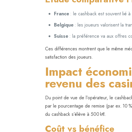
France
: le cashback est souvent lié
Belgique
: les joueurs valorisent la t
Suisse
: la préférence va aux offres 
Ces différences montrent que le même mécan
satisfaction des joueurs.
Impact économi
revenu des cas
Du point de vue de l’opérateur, le cashback
par le pourcentage de remise (par ex. 10 % 
du cashback s’élève à 500 k€.
Coût vs bénéfice