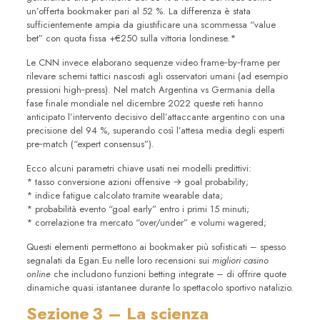
un’offerta bookmaker pari al 52 %. La differenza è stata
sufficientemente ampia da giustificare una scommessa “value
bet” con quota fissa +€250 sulla vittoria londinese.*
Le CNN invece elaborano sequenze video frame‑by‑frame per
rilevare schemi tattici nascosti agli osservatori umani (ad esempio
pressioni high‑press). Nel match Argentina vs Germania della
fase finale mondiale nel dicembre 2022 queste reti hanno
anticipato l’intervento decisivo dell’attaccante argentino con una
precisione del 94 %, superando così l’attesa media degli esperti
pre‑match (“expert consensus”).
Ecco alcuni parametri chiave usati nei modelli predittivi:
* tasso conversione azioni offensive → goal probability;
* indice fatigue calcolato tramite wearable data;
* probabilità evento “goal early” entro i primi 15 minuti;
* correlazione tra mercato “over/under” e volumi wagered;
Questi elementi permettono ai bookmaker più sofisticati – spesso
segnalati da Egan.Eu nelle loro recensioni sui
migliori casino
online
che includono funzioni betting integrate – di offrire quote
dinamiche quasi istantanee durante lo spettacolo sportivo natalizio.
Sezione 3 – La scienza