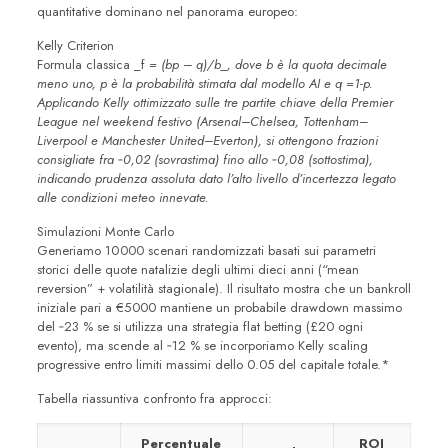
quantitative dominano nel panorama europeo:
Kelly Criterion
Formula classica _f
= (bp – q)/b_, dove
b
è la quota decimale
meno uno,
p
è la probabilità stimata dal modello AI e
q =1-p
.
Applicando Kelly ottimizzato sulle tre partite chiave della Premier
League nel weekend festivo (Arsenal–Chelsea, Tottenham–
Liverpool e Manchester United–Everton), si ottengono frazioni
consigliate fra ‑0,02 (sovrastima) fino allo ‑0,08 (sottostima),
indicando prudenza assoluta dato l’alto livello d’incertezza legato
alle condizioni meteo innevate.
Simulazioni Monte Carlo
Generiamo ​10 000 scenari randomizzati basati sui parametri
storici delle quote natalizie degli ultimi dieci anni (“mean
reversion” + volatilità stagionale). Il risultato mostra che un bankroll
iniziale pari a €5 000 mantiene un probabile drawdown massimo
del ‑23 % se si utilizza una strategia flat betting (£20 ogni
evento), ma scende al ‑12 % se incorporiamo Kelly scaling
progressive entro limiti massimi dello ‎0.​05‎ del capitale totale.*
Tabella riassuntiva confronto fra approcci:
Percentuale
ROI