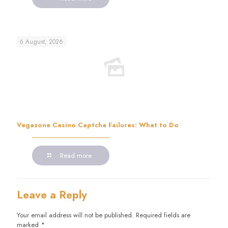
6 August, 2026
Vegazone Casino Captcha Failures: What to Do
Read more
Leave a Reply
Your email address will not be published.
Required fields are
marked
*