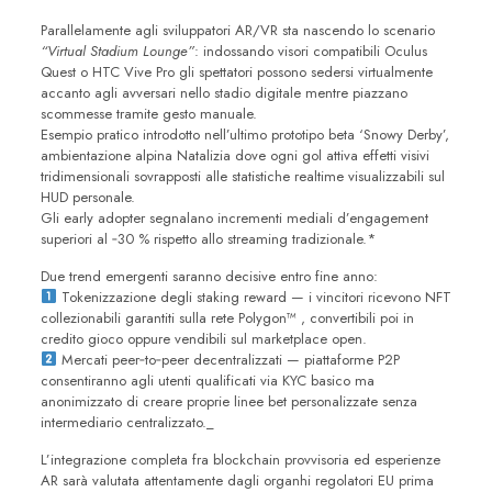
Parallelamente agli sviluppatori AR/VR sta nascendo lo scenario
“Virtual Stadium Lounge”
: indossando visori compatibili Oculus
Quest o HTC Vive Pro gli spettatori possono sedersi virtualmente
accanto agli avversari nello stadio digitale mentre piazzano
scommesse tramite gesto manuale.
Esempio pratico introdotto nell’ultimo prototipo beta ‘Snowy Derby’,
ambientazione alpina Natalizia dove ogni gol attiva effetti visivi
tridimensionali sovrapposti alle statistiche realtime visualizzabili sul
HUD personale.
Gli early adopter segnalano incrementi mediali d’engagement
superiori al ‑30 % rispetto allo streaming tradizionale.*
Due trend emergenti saranno decisive entro fine anno:
Tokenizzazione degli staking reward — i vincitori ricevono NFT
collezionabili garantiti sulla rete Polygon™ , convertibili poi in
credito gioco oppure vendibili sul marketplace open.
Mercati peer‑to‑peer decentralizzati — piattaforme P2P
consentiranno agli utenti qualificati via KYC basico ma
anonimizzato di creare proprie linee bet personalizzate senza
intermediario centralizzato._
L’integrazione completa fra blockchain provvisoria ed esperienze
AR sarà valutata attentamente dagli organhi regolatori EU prima