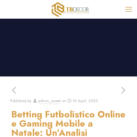
Published by
admin_sweet
on
18 April, 2025
Betting Futbolistico Online
e Gaming Mobile a
Natale: Un’Analisi