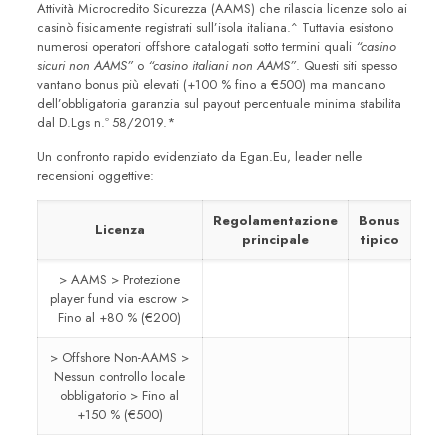
Attività Microcredito Sicurezza (AAMS) che rilascia licenze solo ai
casinò fisicamente registrati sull’isola italiana.^ Tuttavia esistono
numerosi operatori offshore catalogati sotto termini quali
“casino
sicuri non AAMS”
o
“casino italiani non AAMS”
. Questi siti spesso
vantano bonus più elevati (+100 % fino a €500) ma mancano
dell’obbligatoria garanzia sul payout percentuale minima stabilita
dal D.Lgs n.º 58/2019.*
Un confronto rapido evidenziato da Egan.Eu, leader nelle
recensioni oggettive:
Regolamentazione
Bonus
Licenza
principale
tipico
> AAMS > Protezione
player fund via escrow >
Fino al +80 % (€200)
> Offshore Non-AAMS >
Nessun controllo locale
obbligatorio > Fino al
+150 % (€500)