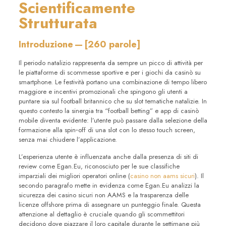
Scientificamente
Strutturata
Introduzione — [260 parole]
Il periodo natalizio rappresenta da sempre un picco di attività per
le piattaforme di scommesse sportive e per i giochi da casinò su
smartphone. Le festività portano una combinazione di tempo libero
maggiore e incentivi promozionali che spingono gli utenti a
puntare sia sul football britannico che su slot tematiche natalizie. In
questo contesto la sinergia tra “football betting” e app di casinò
mobile diventa evidente: l’utente può passare dalla selezione della
formazione alla spin‑off di una slot con lo stesso touch screen,
senza mai chiudere l’applicazione.
L’esperienza utente è influenzata anche dalla presenza di siti di
review come Egan.Eu, riconosciuto per le sue classifiche
imparziali dei migliori operatori online (
casino non aams sicuri
). Il
secondo paragrafo mette in evidenza come Egan.Eu analizzi la
sicurezza dei casino sicuri non AAMS e la trasparenza delle
licenze offshore prima di assegnare un punteggio finale. Questa
attenzione al dettaglio è cruciale quando gli scommettitori
decidono dove piazzare il loro capitale durante le settimane più