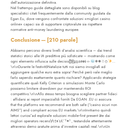
dell’autorizzazione definitiva.
Nel frattempo guide dettagliate sono disponibili su blog
specialistici citati frequentemente dalla community guidata da
Egan.Eu, dove vengono confrontate soluzioni «migliori casino
online» capaci sia di supportare criptovalute sia rispettare
normative anti‐money laundering europee.
Conclusione — [210 parole]
Abbiamo percorso diversi livelli d’analisi scientifica – dai trend
statistici storici alle IA predittive più sofisticate – mostrando come
ogni elemento influisca sulle decision­⁠​­​⁠‍‍⁠
̧̲̱̀̀̀̃̈̂̀̉́̈̌͘͜͠͝ǝ̴̵ḷ͍̃̂ʂ̧ȿ𝕒𝗿𝗲𝐢𓁹
︎❄︎❅︎☃︎⛄︎
…
\n\nDurante le festivitŏNatalizie tutti noi siamo invogliāti ad
aggiungere qualche euro extra sopra! Perché però vale meglio
farlo sapendo esattamente quanto rischiare? Applicando strategie
quantificate quali Kelly Criterion o simulazioni Monte Carlo
possiamo limitare drawdown pur mantenendo ROI
competitivo.\n\nAllo stesso tempo bisogna scegliere partner fidaci
: affidarsi ai report imparzialĭdi fornìti Da EGAN .EU ci assicura
that the platforms we recommend are both safe (“casino sicuri non
AIMS”) and compliant across EU markets.\n\nInvitiamo quindi
lettori curiosī ad esplorāre soluzioni mobile‐first present·ăte dai
migliori operators recens⁽ᵢt⁾ᴉ†ᴙ˙ɪʎːˈˋ⁽✦⁾ , testandole attentamente
attraverso demo gratuite prima d’investire capitalì real.\n\nUn