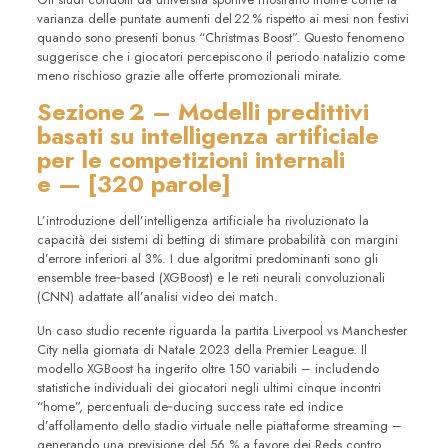
varianza delle puntate aumenti del 22 % rispetto ai mesi non festivi
quando sono presenti bonus “Christmas Boost”. Questo fenomeno
suggerisce che i giocatori percepiscono il periodo natalizio come
meno rischioso grazie alle offerte promozionali mirate.
Sezione 2 – Modelli predittivi
basati su intelligenza artificiale
per le competizioni internali​
e — [320 parole]
L’introduzione dell’intelligenza artificiale ha rivoluzionato la
capacità dei sistemi di betting di stimare probabilità con margini
d’errore inferiori al 3%. I due algoritmi predominanti sono gli
ensemble tree‑based (XGBoost) e le reti neurali convoluzionali
(CNN) adattate all’analisi video dei match.
Un caso studio recente riguarda la partita Liverpool vs Manchester
City nella giornata di Natale 2023 della Premier League. Il
modello XGBoost ha ingerito oltre 150 variabili – includendo
statistiche individuali dei giocatori negli ultimi cinque incontri
“home”, percentuali de‑ducing success rate ed indice
d’affollamento dello stadio virtuale nelle piattaforme streaming –
generando una previsione del 56 % a favore dei Reds contro