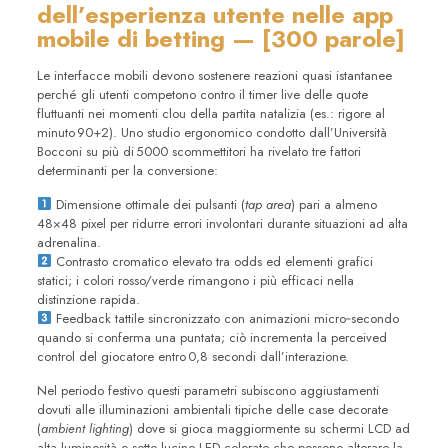
dell’esperienza utente nelle app
mobile di betting — [300 parole]
Le interfacce mobili devono sostenere reazioni quasi istantanee
perché gli utenti competono contro il timer live delle quote
fluttuanti nei momenti clou della partita natalizia (es.: rigore al
minuto 90+2). Uno studio ergonomico condotto dall’Università
Bocconi su più di 5 000 scommettitori ha rivelato tre fattori
determinanti per la conversione:
Dimensione ottimale dei pulsanti (
tap area
) pari a almeno
48×48 pixel per ridurre errori involontari durante situazioni ad alta
adrenalina.
Contrasto cromatico elevato tra odds ed elementi grafici
statici; i colori rosso/verde rimangono i più efficaci nella
distinzione rapida.
Feedback tattile sincronizzato con animazioni micro‑secondo
quando si conferma una puntata; ciò incrementa la perceived
control del giocatore entro 0,8 secondi dall’interazione.
Nel periodo festivo questi parametri subiscono aggiustamenti
dovuti alle illuminazioni ambientali tipiche delle case decorate
(
ambient lighting
) dove si gioca maggiormente su schermi LCD ad
alta luminosità o sotto lucine LED colorate che possono alterare la